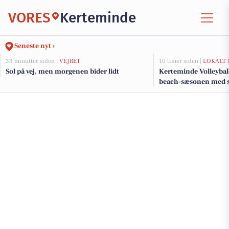
VORES
Kerteminde
Seneste nyt ›
33 minutter siden |
VEJRET
10 timer siden |
LOKALT 
Sol på vej, men morgenen bider lidt
Kerteminde Volleyball
beach-sæsonen med s