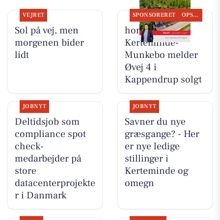
VEJRET
SPONSORERET
OPSLAGSTAVLEN
Sol på vej, men
home
morgenen bider
Kerteminde-
lidt
Munkebo melder
Øvej 4 i
Kappendrup solgt
JOBNYT
JOBNYT
Deltidsjob som
Savner du nye
compliance spot
græsgange? - Her
check-
er nye ledige
medarbejder på
stillinger i
store
Kerteminde og
datacenterprojekte
omegn
r i Danmark