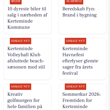
BILER
ALARM112
10 dyreste biler til
Beredskab Fyn:
salg i nærheden af
Brand i bygning
Kerteminde
Kommune
LOKALT NYT
LOKALT NYT
Kerteminde
Kerteminde
Volleyball Klub
Havnefest
afsluttede beach-
efterlyser glemte
sæsonen med stil
sager fra årets
festival
LOKALT NYT
LOKALT NYT
Kreativ
Sommerkur 2026:
golfmorgen for
Fremtiden for
hele familien på
Kerteminde