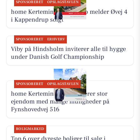
SPONSORERET
OPSLAGSTAVLEN
home Kerteminde-Munkebo melder Øvej 4
i Kappendrup solgt
SPONSORERET
ERHVERV
Viby på Hindsholm inviterer alle til hygge
under Danish Golf Championship
SPONSORERET
OPSLAGSTAVLEN
home Kerteminde præsenterer stor
ejendom med mange muligheder på
Fynshovedvej 516
BOLIGMARKED
Top 6 over dyreste boliger til salg i