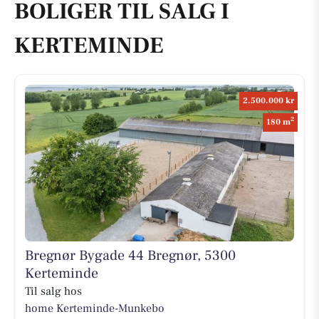
BOLIGER TIL SALG I
KERTEMINDE
2.500.000 kr
2
180 m
Bregnør Bygade 44 Bregnør, 5300
Kerteminde
Til salg hos
home Kerteminde-Munkebo