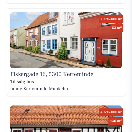
1.495.000 kr
2
52 m
Fiskergade 16, 5300 Kerteminde
Til salg hos
home Kerteminde-Munkebo
4.695.000 kr
2
436 m