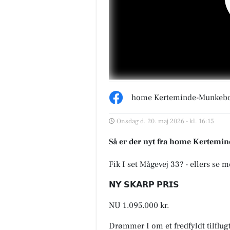
home Kerteminde-Munkeb
Onsdag d. 20. maj 2026 - kl. 16:15
Så er der nyt fra home Kertem
Fik I set Mågevej 33? - ellers se m
𝗡𝗬 𝗦𝗞𝗔𝗥𝗣 𝗣𝗥𝗜𝗦
NU 1.095.000 kr.
Drømmer I om et fredfyldt tilflug