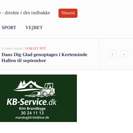
 -
direkte i din indbakke
Tilmeld
SPORT
VEJRET
2 timer siden |
LOKALT NYT
2 timer siden |
L
‹
›
Dans Dig Glad genoptages i Kerteminde
Johannes Lar
Hallen til september
Christine Sw