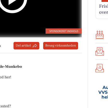
Fris
over
o
Del artikel
Besøg virksomheden
inde-Munkebo
ed her!
tssted?