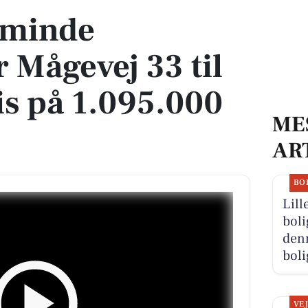
eminde
 Mågevej 33 til
is på 1.095.000
ME
AR
BO
Lill
boli
denn
boli
VE