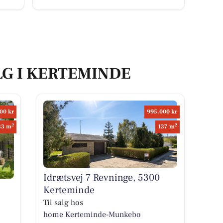
LG I KERTEMINDE
00 kr
995.000 kr
2
2
33 m
137 m
Idrætsvej 7 Revninge, 5300
Kerteminde
Til salg hos
home Kerteminde-Munkebo