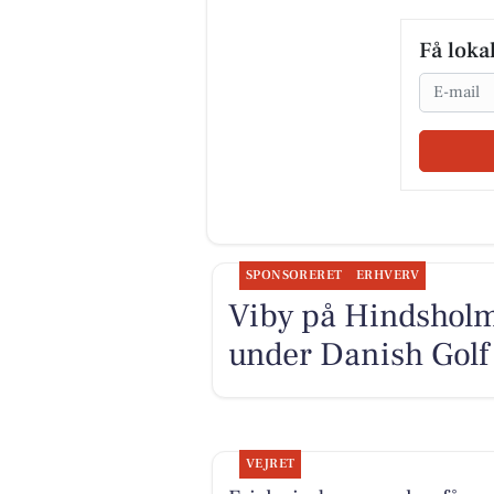
Få loka
Email
SPONSORERET
ERHVERV
Viby på Hindsholm 
under Danish Gol
VEJRET