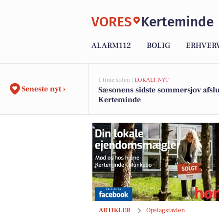
VORES
Kerteminde
ALARM112
BOLIG
ERHVER
1 time siden |
LOKALT NYT
Seneste nyt ›
Sæsonens sidste sommersjov afslut
Kerteminde
home Kerteminde præsenterer Mågevej 3
ARTIKLER
Opslagstavlen