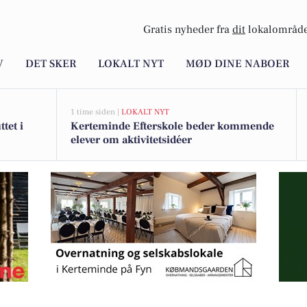
Gratis nyheder fra
dit
lokalområde
V
DET SKER
LOKALT NYT
MØD DINE NABOER
1 time siden |
LOKALT NYT
tet i
Kerteminde Efterskole beder kommende
elever om aktivitetsidéer
3 til ny skarp pris på 1.095.000 kr.