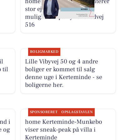
home Kerteminde præsenterer
stor ejendom med mange
muligheder på Fynshovedvej
516
BOLIGMARKED
il
Lille Vibyvej 50 og 4 andre
 til
boliger er kommet til salg
denne uge i Kerteminde - se
boligerne her.
SPONSORERET
OPSLAGSTAVLEN
nd i
home Kerteminde-Munkebo
e og
viser sneak-peak på villa i
Kerteminde