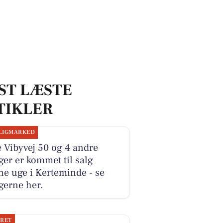
ST LÆSTE
TIKLER
LIGMARKED
e Vibyvej 50 og 4 andre
ger er kommet til salg
e uge i Kerteminde - se
gerne her.
JRET