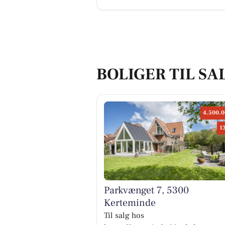
BOLIGER TIL SA
4.500.0
1
Parkvænget 7, 5300
Kerteminde
Til salg hos