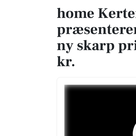
home Kert
præsenterer
ny skarp pr
kr.