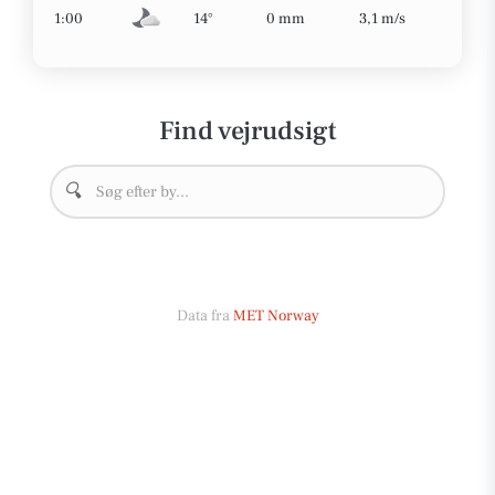
1:00
14°
0 mm
3,1 m/s
Find vejrudsigt
🔍
Data fra
MET Norway