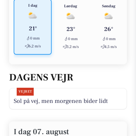
I dag
Lørdag
Søndag
21°
23°
26°
💧
0 mm
💧
💧
0 mm
0 mm
💨
6,2 m/s
💨
💨
3,2 m/s
4,5 m/s
DAGENS VEJR
VEJRET
Sol på vej, men morgenen bider lidt
I dag 07. august