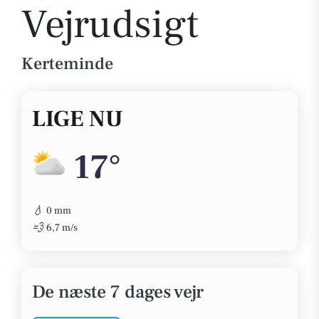
Vejrudsigt
Kerteminde
LIGE NU
17°
💧
0 mm
💨
6,7 m/s
De næste 7 dages vejr