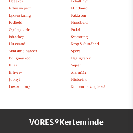
Det sker
Lokalt nyt
Erhvervsprofil
Mindeord
Lykønskning
Fakta om
Fodbold
Håndbold
Opslagstavlen
Padel
Ishockey
Svømning
Husstand
Krop & Sundhed
Mød dine naboer
Sport
Boligmarked
Dagligvarer
Biler
Vejret
Erhverv
Alarm112
Jobnyt
Historisk
Læserbidrag
Kommunalvalg 2025
VORES
Kerteminde