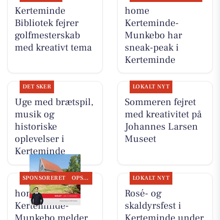
Kerteminde
home
Bibliotek fejrer
Kerteminde-
golfmesterskab
Munkebo har
med kreativt tema
sneak-peak i
Kerteminde
DET SKER
LOKALT NYT
Uge med brætspil,
Sommeren fejret
musik og
med kreativitet på
historiske
Johannes Larsen
oplevelser i
Museet
Kerteminde
SPONSORERET
OPSLAGSTAVLEN
LOKALT NYT
home
Rosé- og
Kerteminde-
skaldyrsfest i
Munkebo melder
Kerteminde under