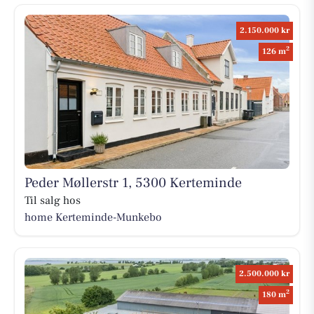
2.150.000 kr
2
126 m
Peder Møllerstr 1, 5300 Kerteminde
Til salg hos
home Kerteminde-Munkebo
2.500.000 kr
2
180 m