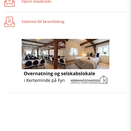
Opret mindeside
Indsend dit læserbidrag