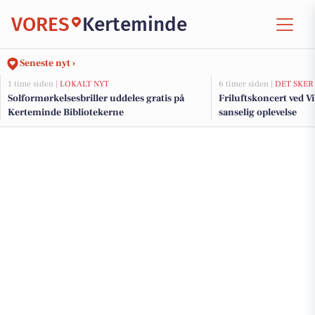
VORES
Kerteminde
Seneste nyt ›
1 time siden |
LOKALT NYT
6 timer siden |
DET SKER
Solformørkelsesbriller uddeles gratis på
Friluftskoncert ved V
Kerteminde Bibliotekerne
sanselig oplevelse