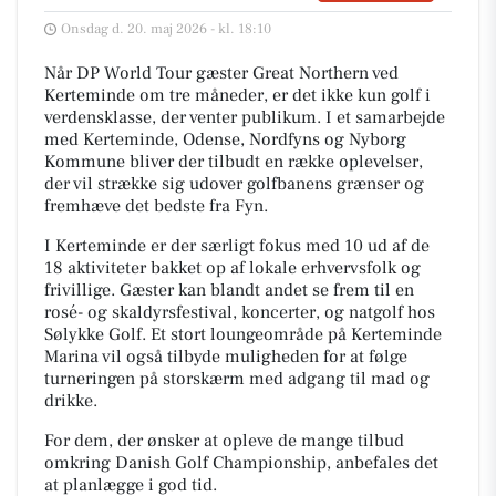
Onsdag d. 20. maj 2026 - kl. 18:10
Når DP World Tour gæster Great Northern ved
Kerteminde om tre måneder, er det ikke kun golf i
verdensklasse, der venter publikum. I et samarbejde
med Kerteminde, Odense, Nordfyns og Nyborg
Kommune bliver der tilbudt en række oplevelser,
der vil strække sig udover golfbanens grænser og
fremhæve det bedste fra Fyn.
I Kerteminde er der særligt fokus med 10 ud af de
18 aktiviteter bakket op af lokale erhvervsfolk og
frivillige. Gæster kan blandt andet se frem til en
rosé- og skaldyrsfestival, koncerter, og natgolf hos
Sølykke Golf. Et stort loungeområde på Kerteminde
Marina vil også tilbyde muligheden for at følge
turneringen på storskærm med adgang til mad og
drikke.
For dem, der ønsker at opleve de mange tilbud
omkring Danish Golf Championship, anbefales det
at planlægge i god tid.