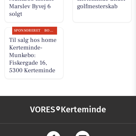
Marslev Byvej 6
golfmesterskab
solgt
SPONSORERET
BOLIGMARKED
Til salg hos home
Kerteminde-
Munkebo:
Fiskergade 16,
5300 Kerteminde
VORES
Kerteminde