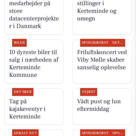
medarbejder på
stillinger i
store
Kerteminde og
datacenterprojekte
omegn
r i Danmark
BILER
SPONSORERET
DET SKER
10 dyreste biler til
Friluftskoncert ved
salg i nærheden af
Viby Mølle skaber
Kerteminde
sanselig oplevelse
Kommune
DET SKER
VEJRET
Tag på
Vådt pust og lun
kajakeventyr i
eftermiddag
Kerteminde
LOKALT NYT
SPONSORERET
OPSLAGSTAVLEN