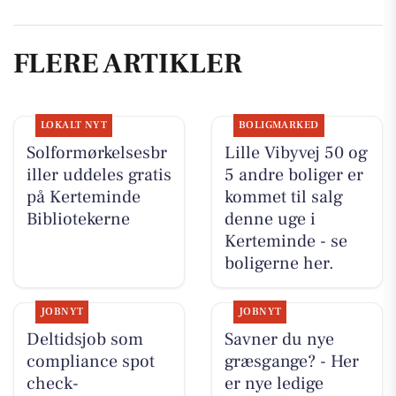
FLERE ARTIKLER
LOKALT NYT
BOLIGMARKED
Solformørkelsesbr
Lille Vibyvej 50 og
iller uddeles gratis
5 andre boliger er
på Kerteminde
kommet til salg
Bibliotekerne
denne uge i
Kerteminde - se
boligerne her.
JOBNYT
JOBNYT
Deltidsjob som
Savner du nye
compliance spot
græsgange? - Her
check-
er nye ledige