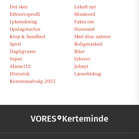
Det sker
Lokalt nyt
Erhvervsprofil
Mindeord
Lykønskning
Fakta om
Opslagstavlen
Husstand
Krop & Sundhed
Mød dine naboer
Sport
Boligmarked
Dagligvarer
Biler
Vejret
Erhverv
Alarm112
Jobnyt
Historisk
Læserbidrag
Kommunalvalg 2025
VORES
Kerteminde