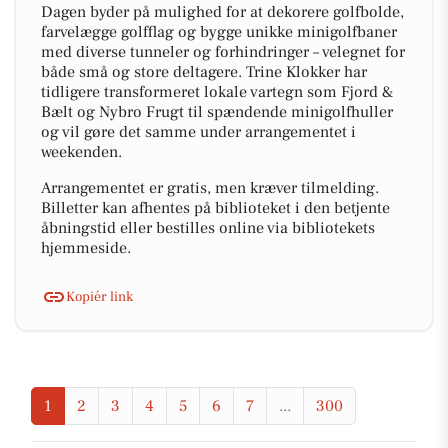
Dagen byder på mulighed for at dekorere golfbolde,
farvelægge golfflag og bygge unikke minigolfbaner
med diverse tunneler og forhindringer – velegnet for
både små og store deltagere. Trine Klokker har
tidligere transformeret lokale vartegn som Fjord &
Bælt og Nybro Frugt til spændende minigolfhuller
og vil gøre det samme under arrangementet i
weekenden.
Arrangementet er gratis, men kræver tilmelding.
Billetter kan afhentes på biblioteket i den betjente
åbningstid eller bestilles online via bibliotekets
hjemmeside.
Kopiér link
1
2
3
4
5
6
7
...
300