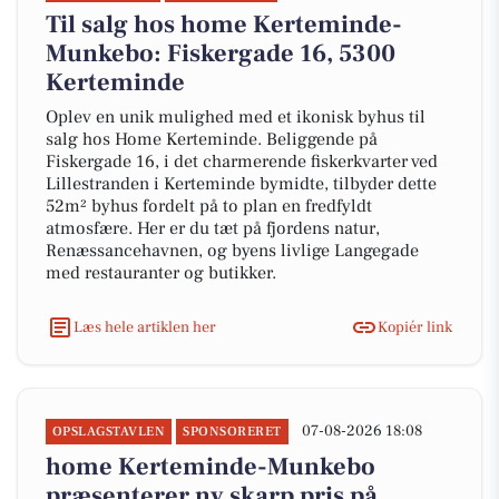
Til salg hos home Kerteminde-
Munkebo: Fiskergade 16, 5300
Kerteminde
Oplev en unik mulighed med et ikonisk byhus til
salg hos Home Kerteminde. Beliggende på
Fiskergade 16, i det charmerende fiskerkvarter ved
Lillestranden i Kerteminde bymidte, tilbyder dette
52m² byhus fordelt på to plan en fredfyldt
atmosfære. Her er du tæt på fjordens natur,
Renæssancehavnen, og byens livlige Langegade
med restauranter og butikker.
Læs hele artiklen her
Kopiér link
07-08-2026 18:08
OPSLAGSTAVLEN
SPONSORERET
home Kerteminde-Munkebo
præsenterer ny skarp pris på