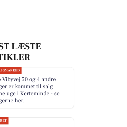
ST LÆSTE
TIKLER
LIGMARKED
e Vibyvej 50 og 4 andre
ger er kommet til salg
e uge i Kerteminde - se
gerne her.
JRET