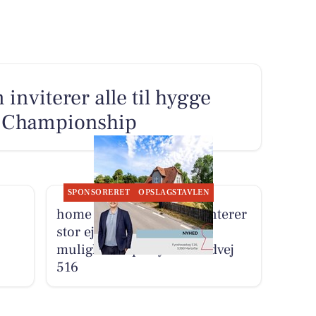
inviterer alle til hygge
f Championship
SPONSORERET
OPSLAGSTAVLEN
home Kerteminde præsenterer
stor ejendom med mange
muligheder på Fynshovedvej
516