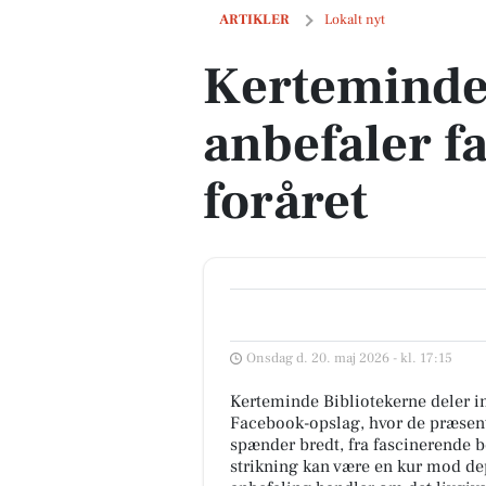
Kerteminde Bibliotekerne anbefaler fagl
ARTIKLER
Lokalt nyt
Kerteminde
anbefaler fa
foråret
Onsdag d. 20. maj 2026 - kl. 17:15
Kerteminde Bibliotekerne deler in
Facebook-opslag, hvor de præsen
spænder bredt, fra fascinerende b
strikning kan være en kur mod d