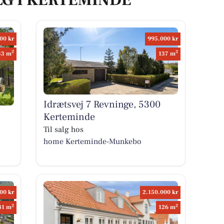
LG I KERTEMINDE
00 kr
995.000 kr
2
2
33 m
137 m
Idrætsvej 7 Revninge, 5300
Kerteminde
Til salg hos
home Kerteminde-Munkebo
00 kr
2.150.000 kr
2
2
41 m
126 m