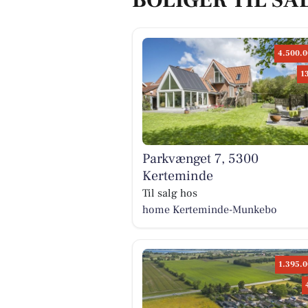
BOLIGER TIL SA
4.500.0
1
Parkvænget 7, 5300
Kerteminde
Til salg hos
home Kerteminde-Munkebo
1.395.0