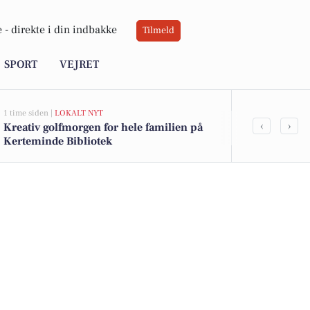
 -
direkte i din indbakke
Tilmeld
SPORT
VEJRET
1 time siden |
LOKALT NYT
1 time siden |
LO
‹
›
Kreativ golfmorgen for hele familien på
Sommerkur 2
Kerteminde Bibliotek
Kerteminde 