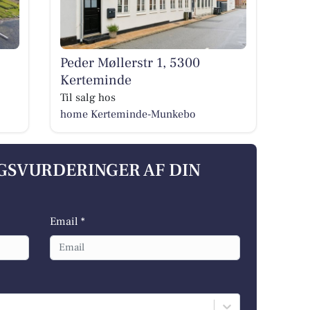
Peder Møllerstr 1, 5300
Kerteminde
Til salg hos
home Kerteminde-Munkebo
LGSVURDERINGER AF DIN
Email *