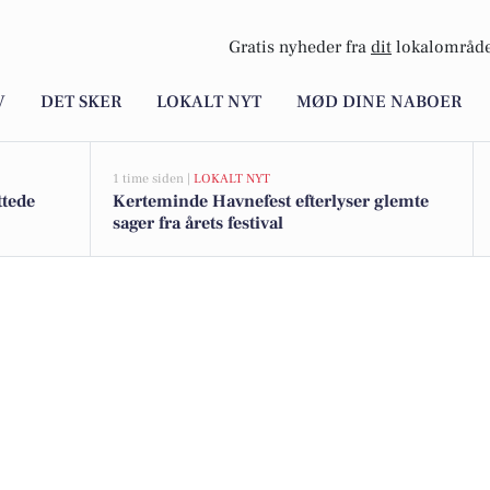
Gratis nyheder fra
dit
lokalområde
V
DET SKER
LOKALT NYT
MØD DINE NABOER
1 time siden |
LOKALT NYT
ttede
Kerteminde Havnefest efterlyser glemte
sager fra årets festival