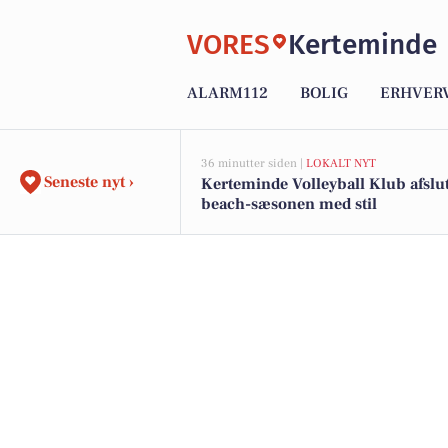
VORES
Kerteminde
ALARM112
BOLIG
ERHVER
36 minutter siden |
LOKALT NYT
Seneste nyt ›
Kerteminde Volleyball Klub afslu
beach-sæsonen med stil