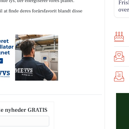
nde lys, der energiserer vores planet.
Fris
over
l at finde deres forårsfavorit blandt disse
le nyheder GRATIS