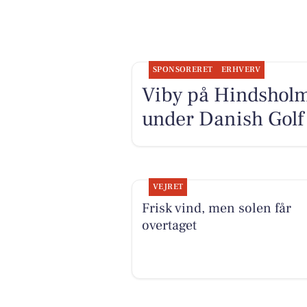
SPONSORERET
ERHVERV
Viby på Hindsholm 
under Danish Gol
VEJRET
Frisk vind, men solen får
overtaget