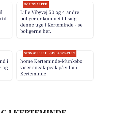
BOLIGMARKED
il
Lille Vibyvej 50 og 4 andre
 til
boliger er kommet til salg
denne uge i Kerteminde - se
boligerne her.
SPONSORERET
OPSLAGSTAVLEN
nd i
home Kerteminde-Munkebo
e og
viser sneak-peak på villa i
Kerteminde