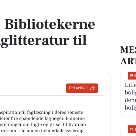
itteratur til foråret
 Bibliotekerne
glitteratur til
ME
AR
BO
Lill
Del artikel
boli
denn
boli
spiration til faglæsning i deres seneste
terer fire spændende fagbøger. Emnerne
eretninger om fugle og grise, til hvordan
VE
epression. En anden bemærkelsesværdig