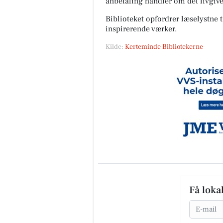
anbefaling handler om det livgive
Biblioteket opfordrer læselystne ti
inspirerende værker.
Kilde:
Kerteminde Bibliotekerne
Få loka
Email