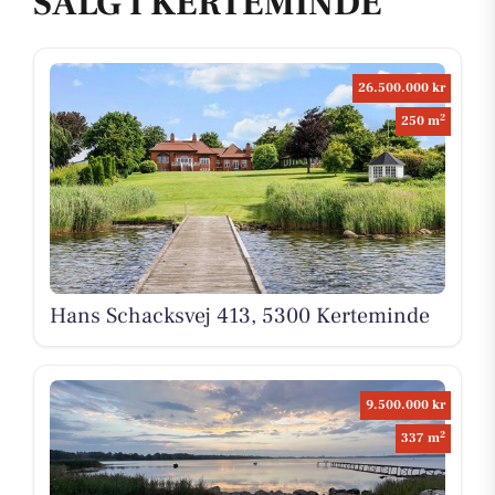
SALG I KERTEMINDE
26.500.000 kr
2
250 m
Hans Schacksvej 413, 5300 Kerteminde
9.500.000 kr
2
337 m