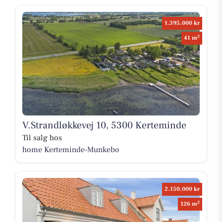
1.395.000 kr
2
41 m
V.Strandløkkevej 10, 5300 Kerteminde
Til salg hos
home Kerteminde-Munkebo
2.150.000 kr
2
126 m