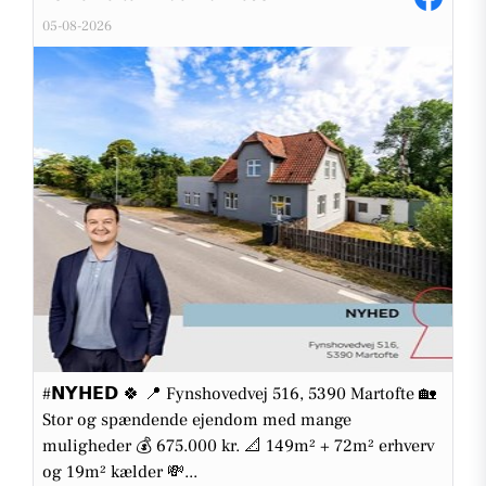
05-08-2026
#𝗡𝗬𝗛𝗘𝗗 🍀 📍 Fynshovedvej 516, 5390 Martofte 🏡
Stor og spændende ejendom med mange
muligheder 💰 675.000 kr. 📐 149m² + 72m² erhverv
og 19m² kælder 💸...