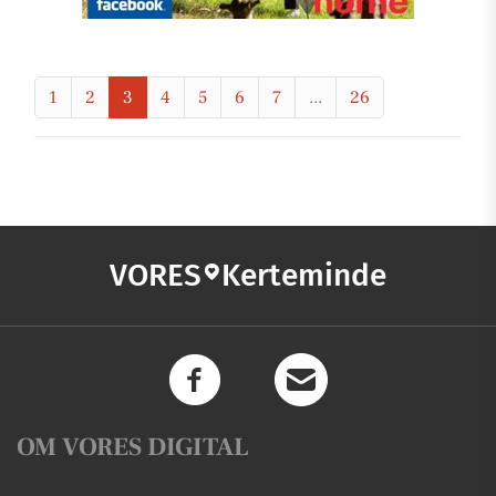
1
2
3
4
5
6
7
...
26
VORES
Kerteminde
OM VORES DIGITAL