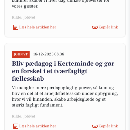
kulturer skaber vi hver dag unikke oplevelser for
vores gæster.
Kilde: JobNet
Læs hele artiklen her
Kopiér link
18-12-2025 08:38
JOBNYT
Bliv pædagog i Kerteminde og gør
en forskel i et tværfagligt
fællesskab
Vi mangler mere pædagogfaglig power, så kom og
bliv en del af et arbejdsfællesskab under opbygning,
hvor vi vil hinanden, skabe arbejdsglæde og et
stærkt fagligt fundament.
Kilde: JobNet
Læs hele artiklen her
Kopiér link