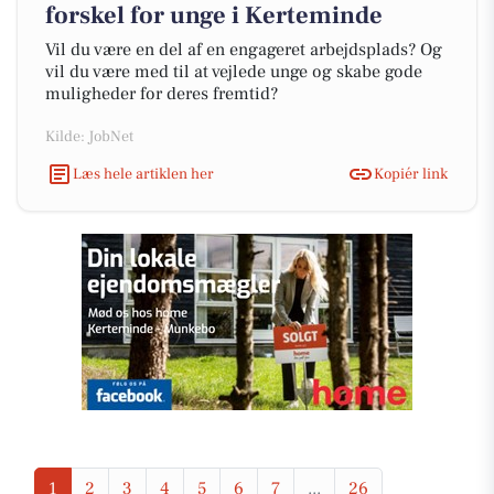
forskel for unge i Kerteminde
Vil du være en del af en engageret arbejdsplads? Og
vil du være med til at vejlede unge og skabe gode
muligheder for deres fremtid?
Kilde: JobNet
Læs hele artiklen her
Kopiér link
1
2
3
4
5
6
7
...
26