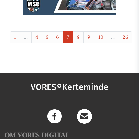
1
...
4
5
6
7
8
9
10
...
26
VORES
Kerteminde
OM VORES DIGITAL