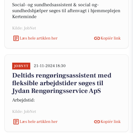
Social- og sundhedsassistent & social og-
sundhedshjælper søges til aftenvagt i hjemmeplejen
Kerteminde
Kilde: JobNet
Læs hele artiklen her
Kopiér link
21-11-2024 18:30
JOBNYT
Deltids rengøringsassistent med
fleksible arbejdstider søges til
Jydan Rengøringsservice ApS
Arbejdstid:
Kilde: JobNet
Læs hele artiklen her
Kopiér link