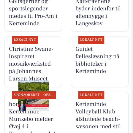
Golfstjerner og
Natteravnene
sportslegender
byder indenfor til
mødes til Pro-Am i
aftenhygge i
Kerteminde
Langeskov
LOKALT NYT
LOKALT NYT
Christine Swane-
Guidet
inspireret
fælleslæsning på
mosaikværksted
biblioteker i
på Johannes
Kerteminde
Larsen Museet
SPONSORERET
OPSLAGSTAVLEN
LOKALT NYT
home
Kerteminde
Kerteminde-
Volleyball Klub
Munkebo melder
afsluttede beach-
Øvej 4 i
sæsonen med stil