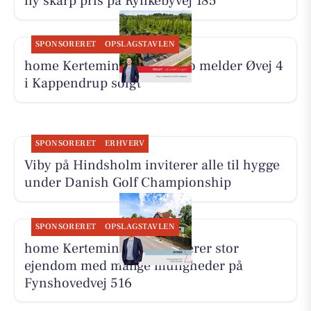
ny skarp pris på Rynkebyvej 185
SPONSORERET
OPSLAGSTAVLEN
home Kerteminde-Munkebo melder Øvej 4
i Kappendrup solgt
SPONSORERET
ERHVERV
Viby på Hindsholm inviterer alle til hygge
under Danish Golf Championship
SPONSORERET
OPSLAGSTAVLEN
home Kerteminde præsenterer stor
ejendom med mange muligheder på
Fynshovedvej 516