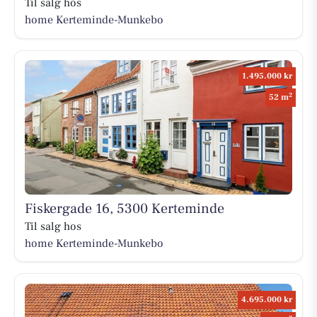
Til salg hos
home Kerteminde-Munkebo
1.495.000 kr
2
52 m
Fiskergade 16, 5300 Kerteminde
Til salg hos
home Kerteminde-Munkebo
4.695.000 kr