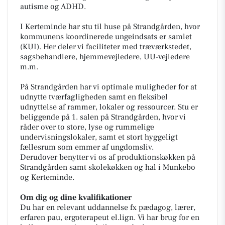
autisme og ADHD.
I Kerteminde har stu til huse på Strandgården, hvor
kommunens koordinerede ungeindsats er samlet
(KUI). Her deler vi faciliteter med træværkstedet,
sagsbehandlere, hjemmevejledere, UU-vejledere
m.m.
På Strandgården har vi optimale muligheder for at
udnytte tværfagligheden samt en fleksibel
udnyttelse af rammer, lokaler og ressourcer. Stu er
beliggende på 1. salen på Strandgården, hvor vi
råder over to store, lyse og rummelige
undervisningslokaler, samt et stort hyggeligt
fællesrum som emmer af ungdomsliv.
Derudover benytter vi os af produktionskøkken på
Strandgården samt skolekøkken og hal i Munkebo
og Kerteminde.
Om dig og dine kvalifikationer
Du har en relevant uddannelse fx pædagog, lærer,
erfaren pau, ergoterapeut el.lign. Vi har brug for en