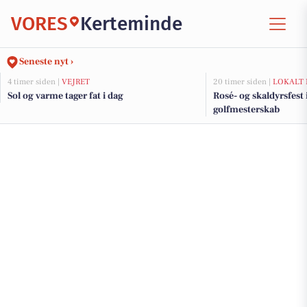
VORES
Kerteminde
Seneste nyt ›
4 timer siden |
VEJRET
20 timer siden |
LOKALT 
Sol og varme tager fat i dag
Rosé- og skaldyrsfest
golfmesterskab