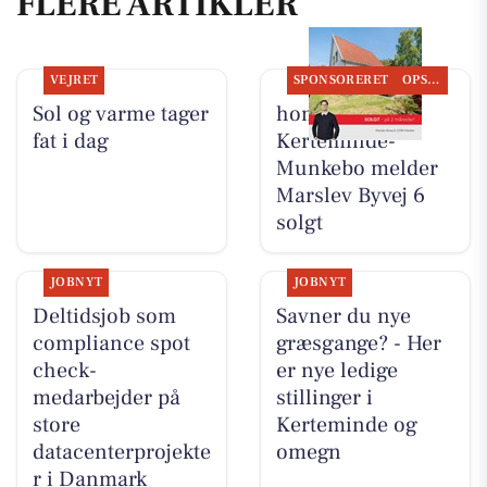
FLERE ARTIKLER
VEJRET
SPONSORERET
OPSLAGSTAVLEN
Sol og varme tager
home
fat i dag
Kerteminde-
Munkebo melder
Marslev Byvej 6
solgt
JOBNYT
JOBNYT
Deltidsjob som
Savner du nye
compliance spot
græsgange? - Her
check-
er nye ledige
medarbejder på
stillinger i
store
Kerteminde og
datacenterprojekte
omegn
r i Danmark