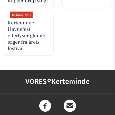
Kappendrup solgt
LOKALT NYT
Kerteminde
Havnefest
efterlyser glemte
sager fra årets
festival
VORES
Kerteminde