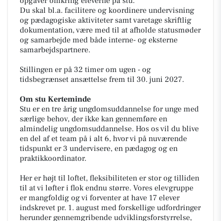
opgaver omkring eleverne på stu.
Du skal bl.a. facilitere og koordinere undervisning
og pædagogiske aktiviteter samt varetage skriftlig
dokumentation, være med til at afholde statusmøder
og samarbejde med både interne- og eksterne
samarbejdspartnere.
Stillingen er på 32 timer om ugen - og
tidsbegrænset ansættelse frem til 30. juni 2027.
Om stu Kerteminde
Stu er en tre årig ungdomsuddannelse for unge med
særlige behov, der ikke kan gennemføre en
almindelig ungdomsuddannelse. Hos os vil du blive
en del af et team på i alt 6, hvor vi på nuværende
tidspunkt er 3 undervisere, en pædagog og en
praktikkoordinator.
Her er højt til loftet, fleksibiliteten er stor og tilliden
til at vi løfter i flok endnu større. Vores elevgruppe
er mangfoldig og vi forventer at have 17 elever
indskrevet pr. 1. august med forskellige udfordringer
herunder gennemgribende udviklingsforstyrrelse,