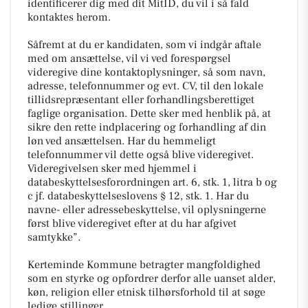
identificerer dig med dit MitID, du vil i så fald
kontaktes herom.
Såfremt at du er kandidaten, som vi indgår aftale
med om ansættelse, vil vi ved forespørgsel
videregive dine kontaktoplysninger, så som navn,
adresse, telefonnummer og evt. CV, til den lokale
tillidsrepræsentant eller forhandlingsberettiget
faglige organisation. Dette sker med henblik på, at
sikre den rette indplacering og forhandling af din
løn ved ansættelsen. Har du hemmeligt
telefonnummer vil dette også blive videregivet.
Videregivelsen sker med hjemmel i
databeskyttelsesforordningen art. 6, stk. 1, litra b og
c jf. databeskyttelseslovens § 12, stk. 1. Har du
navne- eller adressebeskyttelse, vil oplysningerne
først blive videregivet efter at du har afgivet
samtykke”.
Kerteminde Kommune betragter mangfoldighed
som en styrke og opfordrer derfor alle uanset alder,
køn, religion eller etnisk tilhørsforhold til at søge
ledige stillinger.