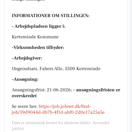
INFORMATIONER OM STILLINGEN:
- Arbejdspladsen ligger i:
Kerteminde Kommune
-Virksomheden tilbyder:
-Arbejdsgiver:
Ungeindsats, Fabers Alle, 5300 Kerteminde
-Ansøgning:
Ansøgningsfrist: 21-06-2026;
- ansøgningsfristen er
overskredet
Se mere her:
https://job.jobnet.dk/find-
job/59d9044d-db7b-4f1d-abf0-2d0e17a25a5e
Data er automatisk hentet fra eksterne kilder, herunder
JobNet.