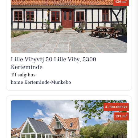
2
436 m
Lille Vibyvej 50 Lille Viby, 5300
Kerteminde
Til salg hos
home Kerteminde-Munkebo
4.500.000 kr
2
133 m