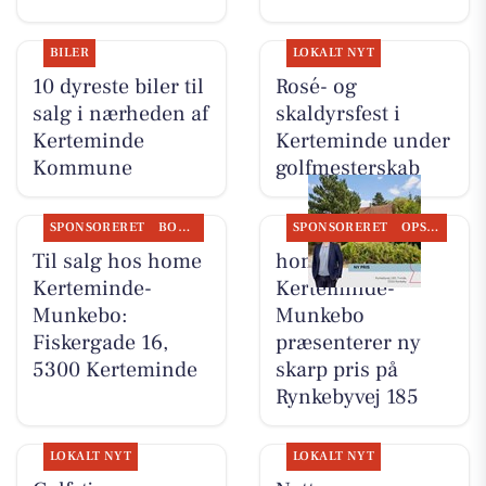
BILER
LOKALT NYT
10 dyreste biler til
Rosé- og
salg i nærheden af
skaldyrsfest i
Kerteminde
Kerteminde under
Kommune
golfmesterskab
SPONSORERET
BOLIGMARKED
SPONSORERET
OPSLAGSTAVLEN
Til salg hos home
home
Kerteminde-
Kerteminde-
Munkebo:
Munkebo
Fiskergade 16,
præsenterer ny
5300 Kerteminde
skarp pris på
Rynkebyvej 185
LOKALT NYT
LOKALT NYT