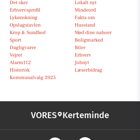
Det sker
Lokalt nyt
Erhvervsprofil
Mindeord
Lykønskning
Fakta om
Opslagstavlen
Husstand
Krop & Sundhed
Mød dine naboer
Sport
Boligmarked
Dagligvarer
Biler
Vejret
Erhverv
Alarm112
Jobnyt
Historisk
Læserbidrag
Kommunalvalg 2025
VORES
Kerteminde