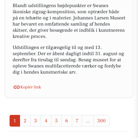
Blandt udstillingens højdepunkter er Swanes
ikoniske zigzag-komposition, som optræder både
på en tehætte og i malerier. Johannes Larsen Museet
har bevaret en omfattende samling af hendes
skitser, der giver besøgende et indblik i kunstnerens
kreative proces.
Udstillingen er tilgængelig til og med 13.
september. Der er åbent dagligt indtil 31. august og
derefter fra tirsdag til søndag. Besøg museet for at
opleve Swanes multifacetterede værker og fordybe
dig i hendes kunstneriske arv.
Kopiér link
1
2
3
4
5
6
7
...
300