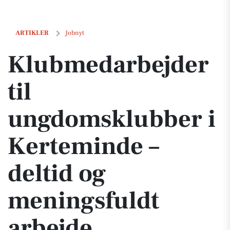
Klubmedarbejder til ungdomsklubber i Kerteminde – deltid og menin
ARTIKLER
Jobnyt
Klubmedarbejder
til
ungdomsklubber i
Kerteminde –
deltid og
meningsfuldt
arbejde