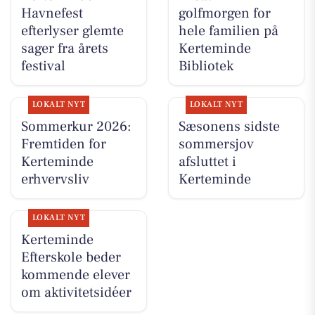
Havnefest
golfmorgen for
efterlyser glemte
hele familien på
sager fra årets
Kerteminde
festival
Bibliotek
LOKALT NYT
LOKALT NYT
Sommerkur 2026:
Sæsonens sidste
Fremtiden for
sommersjov
Kerteminde
afsluttet i
erhvervsliv
Kerteminde
LOKALT NYT
Kerteminde
Efterskole beder
kommende elever
om aktivitetsidéer