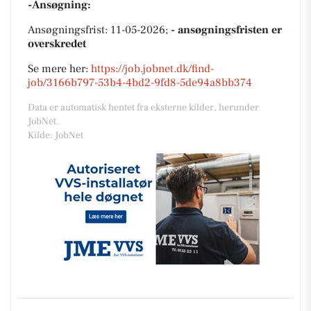
-Ansøgning:
Ansøgningsfrist: 11-05-2026;
- ansøgningsfristen er
overskredet
Se mere her:
https://job.jobnet.dk/find-
job/3166b797-53b4-4bd2-9fd8-5de94a8bb374
Data er automatisk hentet fra eksterne kilder, herunder
JobNet.
Kilde: JobNet