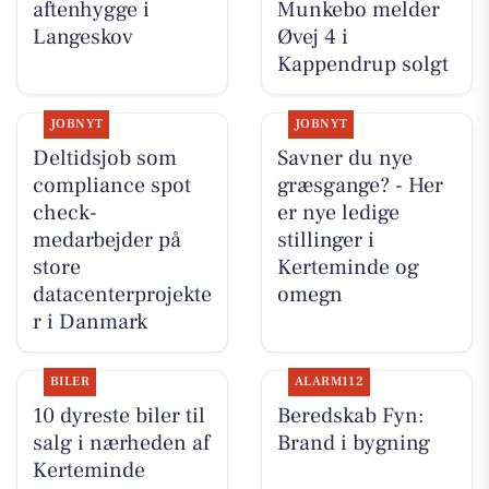
aftenhygge i
Munkebo melder
Langeskov
Øvej 4 i
Kappendrup solgt
JOBNYT
JOBNYT
Deltidsjob som
Savner du nye
compliance spot
græsgange? - Her
check-
er nye ledige
medarbejder på
stillinger i
store
Kerteminde og
datacenterprojekte
omegn
r i Danmark
BILER
ALARM112
10 dyreste biler til
Beredskab Fyn:
salg i nærheden af
Brand i bygning
Kerteminde