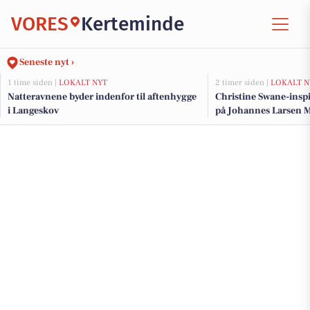
VORES
Kerteminde
Seneste nyt ›
1 time siden |
LOKALT NYT
2 timer siden |
LOKALT N
Natteravnene byder indenfor til aftenhygge
Christine Swane-insp
i Langeskov
på Johannes Larsen 