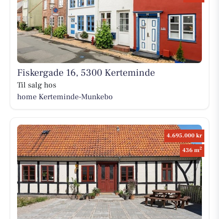
Fiskergade 16, 5300 Kerteminde
Til salg hos
home Kerteminde-Munkebo
4.695.000 kr
2
436 m