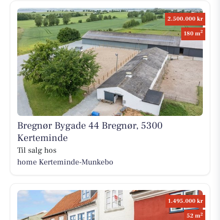
2.500.000 kr
2
180 m
Bregnør Bygade 44 Bregnør, 5300
Kerteminde
Til salg hos
home Kerteminde-Munkebo
1.495.000 kr
2
52 m