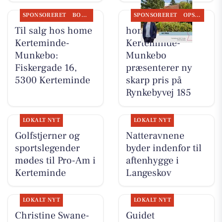
SPONSORERET
BOLIGMARKED
SPONSORERET
OPSLAGSTAVLEN
Til salg hos home
home
Kerteminde-
Kerteminde-
Munkebo:
Munkebo
Fiskergade 16,
præsenterer ny
5300 Kerteminde
skarp pris på
Rynkebyvej 185
LOKALT NYT
LOKALT NYT
Golfstjerner og
Natteravnene
sportslegender
byder indenfor til
mødes til Pro-Am i
aftenhygge i
Kerteminde
Langeskov
LOKALT NYT
LOKALT NYT
Christine Swane-
Guidet