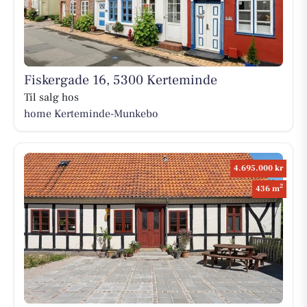
Fiskergade 16, 5300 Kerteminde
Til salg hos
home Kerteminde-Munkebo
4.695.000 kr
2
436 m