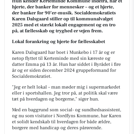
Hun kender Kerteminde Kommune indefra, har et
hjerte, der banker for mennesker – og et hjerte,
der banker for 90’er-musik. Socialdemokratiets
Karen Dalsgaard stiller op til kommunalvalget
2025 med et stærkt lokalt engagement og en tro
på, at fællesskab og tryghed er vejen frem.
Lokal forankring og hjerte for fællesskabet
Karen Dalsgaard har boet i Munkebo i 17 år og er
netop flyttet til Kerteminde med sin kæreste og
datter Emma på 13 år. Hun har siddet i Byrådet i fire
år og er siden december 2024 gruppeformand for
Socialdemokratiet.
"Jeg er helt lokal – man møder mig i supermarkedet
eller i sportshallen. Jeg tror på, at politik skal være
tæt på hverdagen og borgerne," siger hun.
Med en baggrund som social- og sundhedsassistent,
og nu som visitator i Nordfyns Kommune, har Karen
et solidt kendskab til hverdagen for både ældre,
borgere med handicap og deres pårørende.