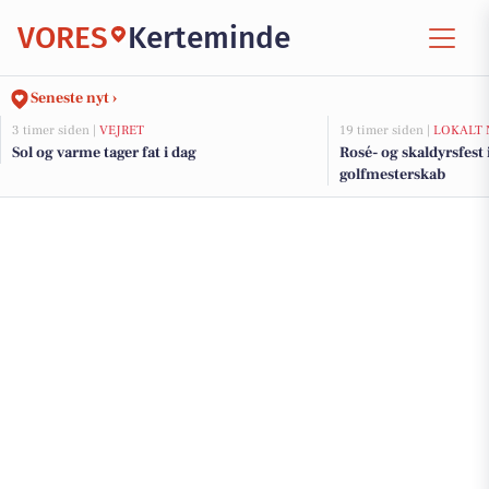
VORES
Kerteminde
Seneste nyt ›
3 timer siden |
VEJRET
19 timer siden |
LOKALT 
Sol og varme tager fat i dag
Rosé- og skaldyrsfest
golfmesterskab