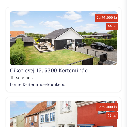
2.495.000 kr
2
66 m
Cikorievej 15, 5300 Kerteminde
Til salg hos
home Kerteminde-Munkebo
1.495.000 kr
2
52 m