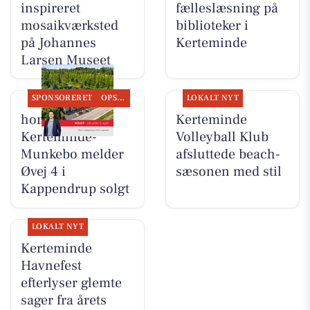
inspireret
fælleslæsning på
mosaikværksted
biblioteker i
på Johannes
Kerteminde
Larsen Museet
SPONSORERET
OPSLAGSTAVLEN
LOKALT NYT
home
Kerteminde
Kerteminde-
Volleyball Klub
Munkebo melder
afsluttede beach-
Øvej 4 i
sæsonen med stil
Kappendrup solgt
LOKALT NYT
Kerteminde
Havnefest
efterlyser glemte
sager fra årets