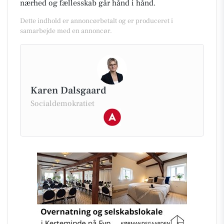
nærhed og fællesskab går hånd i hånd.
Dette indhold er annoncørbetalt og er produceret i
samarbejde med en annoncør.
Karen Dalsgaard
Socialdemokratiet