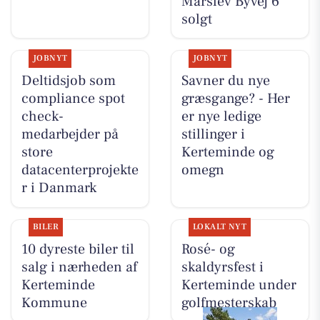
Marslev Byvej 6
solgt
JOBNYT
JOBNYT
Deltidsjob som
Savner du nye
compliance spot
græsgange? - Her
check-
er nye ledige
medarbejder på
stillinger i
store
Kerteminde og
datacenterprojekte
omegn
r i Danmark
BILER
LOKALT NYT
10 dyreste biler til
Rosé- og
salg i nærheden af
skaldyrsfest i
Kerteminde
Kerteminde under
Kommune
golfmesterskab