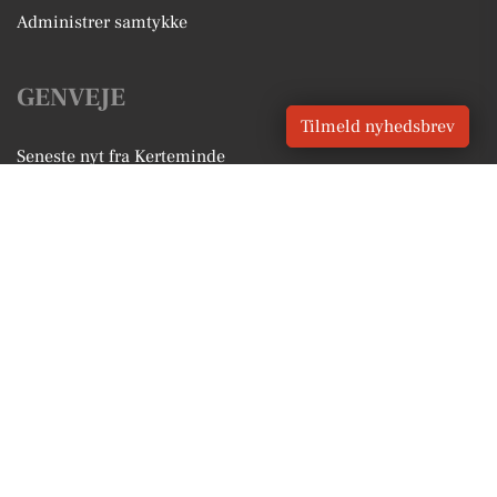
Administrer samtykke
GENVEJE
Tilmeld nyhedsbrev
Seneste nyt fra Kerteminde
Vores lokale erhverv
Kalenderen for Kerteminde
Fakta om Kerteminde
Erhvervsartikler
Kerteminde Kommune
Få en gratis salgsvurdering
Sponsoreret indhold