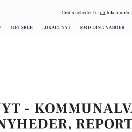
Gratis nyheder fra
dit
lokalområde
V
DET SKER
LOKALT NYT
MØD DINE NABOER
NYT - KOMMUNALVA
NYHEDER, REPOR