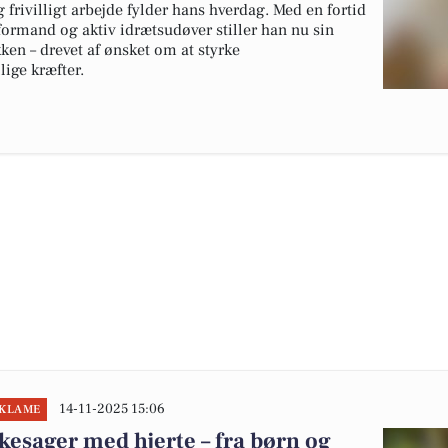
frivilligt arbejde fylder hans hverdag. Med en fortid
ormand og aktiv idrætsudøver stiller han nu sin
kken – drevet af ønsket om at styrke
ige kræfter.
14-11-2025 15:06
EKLAME
esager med hjerte – fra børn og