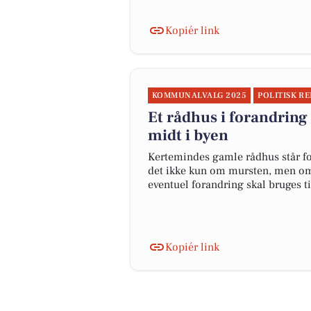
Kopiér link
KOMMUNALVALG 2025
POLITISK R
Et rådhus i forandring –
midt i byen
Kertemindes gamle rådhus står for
det ikke kun om mursten, men om
eventuel forandring skal bruges ti
Kopiér link