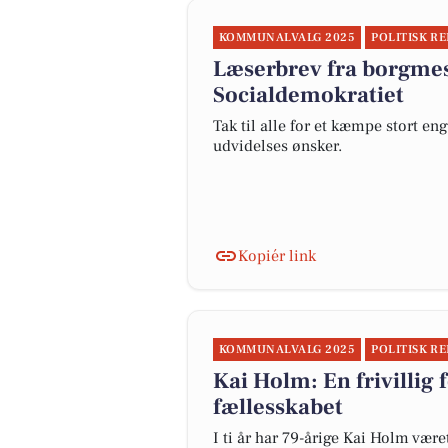
KOMMUNALVALG 2025
POLITISK R
Læserbrev fra borgmes
Socialdemokratiet
Tak til alle for et kæmpe stort 
udvidelses ønsker.
Kopiér link
KOMMUNALVALG 2025
POLITISK R
Kai Holm: En frivillig
fællesskabet
I ti år har 79-årige Kai Holm vær