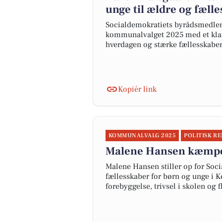
unge til ældre og fæll
Socialdemokratiets byrådsmedlem
kommunalvalget 2025 med et klart
hverdagen og stærke fællesskabe
Kopiér link
KOMMUNALVALG 2025
POLITISK R
Malene Hansen kæmper
Malene Hansen stiller op for Soci
fællesskaber for børn og unge i 
forebyggelse, trivsel i skolen og 