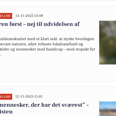
13-11-2025 13:08
EKLAME
n først – nej til udvidelsen af
ialdemokratiet med et klart mål: at styrke hverdagen
evare naturen, sikre robuste lokalsamfund og
 ældre og mennesker med handicap – med respekt for
.
12-11-2025 11:01
EKLAME
e mennesker, der har det sværest” -
isten