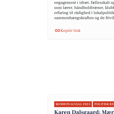
engagement i idræt, fællesskab og 
som lærer, håndboldtræner, klubf
erfaring til rådighed i lokalpoliti
sammenhængskraften og de frivill
Kopiér link
KOMMUNALVALG 2025
POLITISK R
Karen Dalsgaard: Mærk