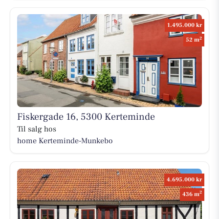
1.495.000 kr
2
52 m
Fiskergade 16, 5300 Kerteminde
Til salg hos
home Kerteminde-Munkebo
4.695.000 kr
2
436 m