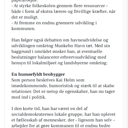
papirarbejde.
- At styrke folkeskolen gennem flere ressourcer –
både i form af ekstra lærere og frivillige kræfter, når
det er muligt.
- At fremme en endnu grønnere udvikling i
kommunen.
Han følger også debatten om havneudvidelse og
udviklingen omkring Munkebo Havn tæt. Med sin
baggrund i området ønsker han, at eventuelle
beslutninger balancerer erhvervsudvikling med
hensyn til lokalmiljøet og landsbyerne omkring.
En humørfyldt brobygger
Som person beskrives Kai Holm som
imødekommende, humoristisk og stærk til at skabe
relationer. Det er netop de egenskaber, han nu tager
med ind i politik.
I den korte tid, han har været en del af
socialdemokraternes lokale gruppe, har han oplevet
et fællesskab af mennesker, der – ligesom han selv –
arbejder for at gøre kommunen til et endnu bedre