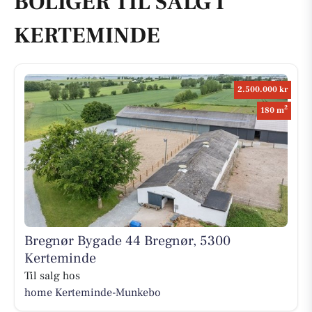
BOLIGER TIL SALG I
KERTEMINDE
2.500.000 kr
2
180 m
Bregnør Bygade 44 Bregnør, 5300
Kerteminde
Til salg hos
home Kerteminde-Munkebo