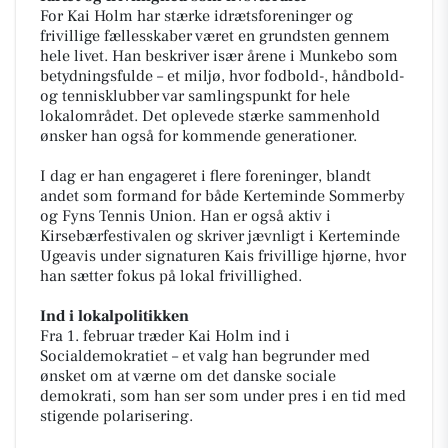
For Kai Holm har stærke idrætsforeninger og
frivillige fællesskaber været en grundsten gennem
hele livet. Han beskriver især årene i Munkebo som
betydningsfulde – et miljø, hvor fodbold-, håndbold-
og tennisklubber var samlingspunkt for hele
lokalområdet. Det oplevede stærke sammenhold
ønsker han også for kommende generationer.
I dag er han engageret i flere foreninger, blandt
andet som formand for både Kerteminde Sommerby
og Fyns Tennis Union. Han er også aktiv i
Kirsebærfestivalen og skriver jævnligt i Kerteminde
Ugeavis under signaturen Kais frivillige hjørne, hvor
han sætter fokus på lokal frivillighed.
Ind i lokalpolitikken
Fra 1. februar træder Kai Holm ind i
Socialdemokratiet – et valg han begrunder med
ønsket om at værne om det danske sociale
demokrati, som han ser som under pres i en tid med
stigende polarisering.