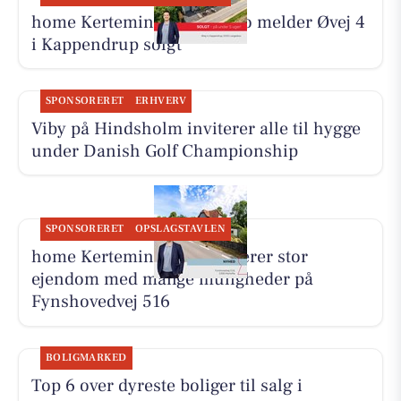
home Kerteminde-Munkebo melder Øvej 4
i Kappendrup solgt
SPONSORERET
ERHVERV
Viby på Hindsholm inviterer alle til hygge
under Danish Golf Championship
SPONSORERET
OPSLAGSTAVLEN
home Kerteminde præsenterer stor
ejendom med mange muligheder på
Fynshovedvej 516
BOLIGMARKED
Top 6 over dyreste boliger til salg i