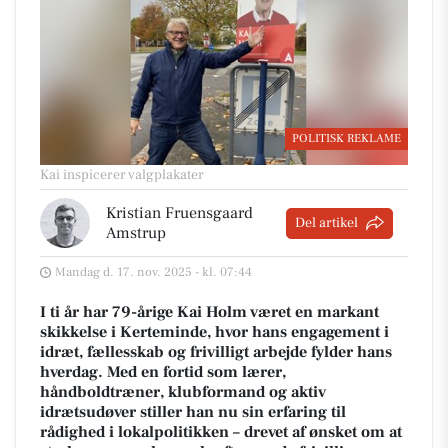
POLITISK REKLAME
Kai inspicerer valgplakater
Kristian Fruensgaard
Del artikel
Amstrup
Mandag d. 17. nov. 2025 - kl. 07:44
I ti år har 79-årige Kai Holm været en markant
skikkelse i Kerteminde, hvor hans engagement i
idræt, fællesskab og frivilligt arbejde fylder hans
hverdag. Med en fortid som lærer,
håndboldtræner, klubformand og aktiv
idrætsudøver stiller han nu sin erfaring til
rådighed i lokalpolitikken – drevet af ønsket om at