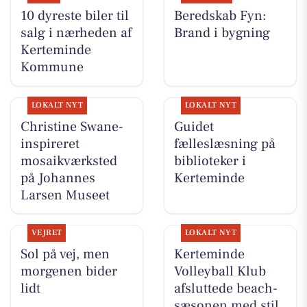
10 dyreste biler til
Beredskab Fyn:
salg i nærheden af
Brand i bygning
Kerteminde
Kommune
LOKALT NYT
LOKALT NYT
Christine Swane-
Guidet
inspireret
fælleslæsning på
mosaikværksted
biblioteker i
på Johannes
Kerteminde
Larsen Museet
VEJRET
LOKALT NYT
Sol på vej, men
Kerteminde
morgenen bider
Volleyball Klub
lidt
afsluttede beach-
sæsonen med stil