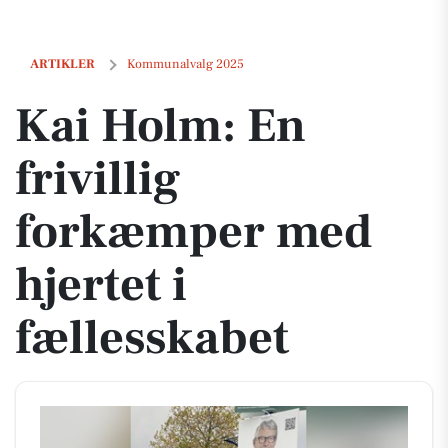
Kai Holm: En frivillig forkæmper med hjertet i fællesskabet
ARTIKLER
Kommunalvalg 2025
Kai Holm: En
frivillig
forkæmper med
hjertet i
fællesskabet