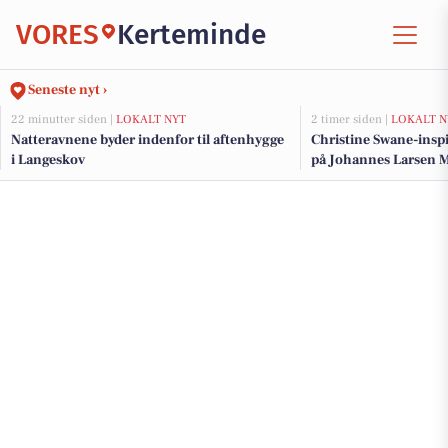
VORES
Kerteminde
Seneste nyt ›
22 minutter siden |
LOKALT NYT
2 timer siden |
LOKALT N
Natteravnene byder indenfor til aftenhygge
Christine Swane-insp
i Langeskov
på Johannes Larsen 