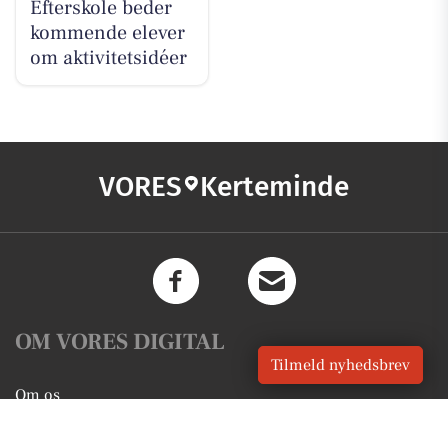
Efterskole beder
kommende elever
om aktivitetsidéer
VORES
Kerteminde
OM VORES DIGITAL
Tilmeld nyhedsbrev
Om os
For annoncører