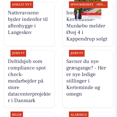
LOKALT NYT
SPONSORERET
OPSLAGSTAVLEN
Natteravnene
home
byder indenfor til
Kerteminde-
aftenhygge i
Munkebo melder
Langeskov
Øvej 4 i
Kappendrup solgt
JOBNYT
JOBNYT
Deltidsjob som
Savner du nye
compliance spot
græsgange? - Her
check-
er nye ledige
medarbejder på
stillinger i
store
Kerteminde og
datacenterprojekte
omegn
r i Danmark
BILER
ALARM112