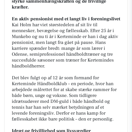
styrke sammenhængskraften og de frivillige
kræfter.
En aktiv pensionist med et langt liv i foreningslivet
Kai Holm har viet størstedelen af sit liv til
mennesker, bevægelse og fællesskab. Efter 25 år i
Munkebo og nu ti år i Kerteminde er han i dag aktiv
pensionist, men langt fra gået på pause. Hans
karriere spænder bredt: mange år som lærer i
Odense, semiprofessionel håndboldtræner og tre
succesfulde sæsoner som træner for Kertemindes
håndboldherrer.
Det blev fulgt op af 12 år som formand for
Kerteminde Håndboldklub – en periode, hvor han
arbejdede målrettet for at skabe stærke rammer for
både børn, unge og voksne. Som tidligere
idrætsudøver med DM-guld i både håndbold og
tennis har han selv mærket betydningen af et
levende foreningsliv. Derfor er hans kamp for
fællesskabet ikke bare politisk – den er personlig.
Idræt og frivillighed som livsværdier