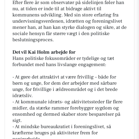
Efter flere år som observatør på sidelinjen føler han
nu, at tiden er inde til at bidrage aktivt til
kommunens udvikling. Med sin store erfaring fra
undervisningsverdenen, idrætten og foreningslivet
mener han, at han kan styrke dialogen og sikre, at de
sociale hensyn får større vægt i den politiske
beslutningsproces.
Det vil Kai Holm arbejde for
Hans politiske fokusområder er tydelige og tæt
forbundet med hans livslange engagement:
- At gøre det attraktivt at være frivillig – både for
børn og unge, for dem der arbejder med sårbare
unge, for frivillige i ældreområdet og i det brede
idrætsliv.
- At kommunale idræts- og aktivitetssteder får flere
midler, da stærke rammer forebygger sygdom og
ensomhed og dermed skaber store besparelser på
sigt.
- At mindske bureaukratiet i foreningslivet, så
kræfterne bruges på aktiviteter frem for