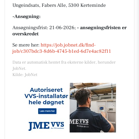
Ungeindsats, Fabers Alle, 5300 Kerteminde
-Ansøgning:
Ansøgningsfrist: 21-06-2026;
- ansøgningsfristen er
overskredet
Se mere her:
https://job.jobnet.dk/find-
job/c307bdc3-8d6b-4745-b1ed-6d7e4ac82f11
Data er automatisk hentet fra eksterne kilder, herunder
JobNet.
Kilde: JobNet