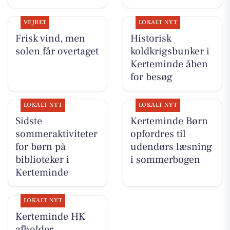
VEJRET
LOKALT NYT
Frisk vind, men
Historisk
solen får overtaget
koldkrigsbunker i
Kerteminde åben
for besøg
LOKALT NYT
LOKALT NYT
Sidste
Kerteminde Børn
sommeraktiviteter
opfordres til
for børn på
udendørs læsning
biblioteker i
i sommerbogen
Kerteminde
LOKALT NYT
Kerteminde HK
afholder