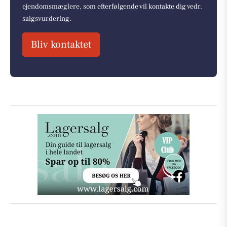
ejendomsmæglere, som efterfølgende vil kontakte dig vedr.
salgsvurdering.
Bliv kontaktet