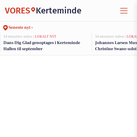
VORES
Kerteminde
Seneste nyt ›
54 minutter siden |
LOKALT NYT
54 minutter siden |
LOKA
Dans Dig Glad genoptages i Kerteminde
Johannes Larsen Muse
Hallen til september
Christine Swane-udsti