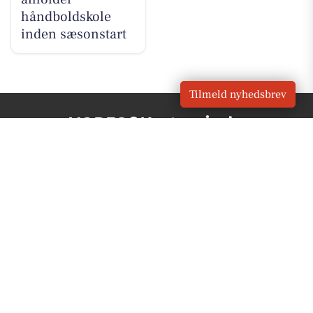
håndboldskole
inden sæsonstart
Tilmeld nyhedsbrev
VORES
Kerteminde
OM VORES DIGITAL
Om os
For annoncører
Vilkår og Privatlivspolitik