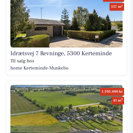
2
137 m
Idrætsvej 7 Revninge, 5300 Kerteminde
Til salg hos
home Kerteminde-Munkebo
1.395.000 kr
2
41 m