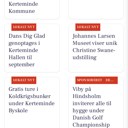
Kerteminde
Kommune
LOKALT NYT
LOKALT NYT
Dans Dig Glad
Johannes Larsen
genoptages i
Museet viser unik
Kerteminde
Christine Swane-
Hallen til
udstilling
september
LOKALT NYT
SPONSORERET
ERHVERV
Gratis ture i
Viby på
Koldkrigsbunker
Hindsholm
under Kerteminde
inviterer alle til
Byskole
hygge under
Danish Golf
Championship