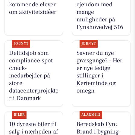
kommende elever
ejendom med
om aktivitetsidéer
mange
muligheder på
Fynshovedvej 516
JOBNYT
JOBNYT
Deltidsjob som
Savner du nye
compliance spot
græsgange? - Her
check-
er nye ledige
medarbejder på
stillinger i
store
Kerteminde og
datacenterprojekte
omegn
r i Danmark
BILER
ALARM112
10 dyreste biler til
Beredskab Fyn:
salg i nærheden af
Brand i bygning