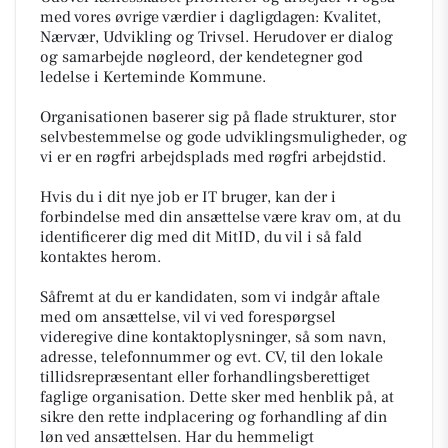
med vores øvrige værdier i dagligdagen: Kvalitet,
Nærvær, Udvikling og Trivsel. Herudover er dialog
og samarbejde nøgleord, der kendetegner god
ledelse i Kerteminde Kommune.
Organisationen baserer sig på flade strukturer, stor
selvbestemmelse og gode udviklingsmuligheder, og
vi er en røgfri arbejdsplads med røgfri arbejdstid.
Hvis du i dit nye job er IT bruger, kan der i
forbindelse med din ansættelse være krav om, at du
identificerer dig med dit MitID, du vil i så fald
kontaktes herom.
Såfremt at du er kandidaten, som vi indgår aftale
med om ansættelse, vil vi ved forespørgsel
videregive dine kontaktoplysninger, så som navn,
adresse, telefonnummer og evt. CV, til den lokale
tillidsrepræsentant eller forhandlingsberettiget
faglige organisation. Dette sker med henblik på, at
sikre den rette indplacering og forhandling af din
løn ved ansættelsen. Har du hemmeligt