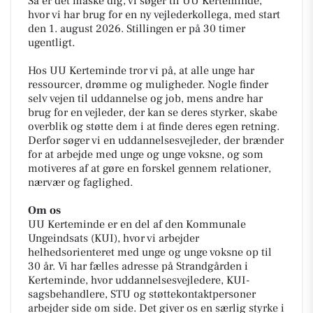
Så er det måske dig, vi søger til UU Kerteminde,
hvor vi har brug for en ny vejlederkollega, med start
den 1. august 2026. Stillingen er på 30 timer
ugentligt.
Hos UU Kerteminde tror vi på, at alle unge har
ressourcer, drømme og muligheder. Nogle finder
selv vejen til uddannelse og job, mens andre har
brug for en vejleder, der kan se deres styrker, skabe
overblik og støtte dem i at finde deres egen retning.
Derfor søger vi en uddannelsesvejleder, der brænder
for at arbejde med unge og unge voksne, og som
motiveres af at gøre en forskel gennem relationer,
nærvær og faglighed.
Om os
UU Kerteminde er en del af den Kommunale
Ungeindsats (KUI), hvor vi arbejder
helhedsorienteret med unge og unge voksne op til
30 år. Vi har fælles adresse på Strandgården i
Kerteminde, hvor uddannelsesvejledere, KUI-
sagsbehandlere, STU og støttekontaktpersoner
arbejder side om side. Det giver os en særlig styrke i