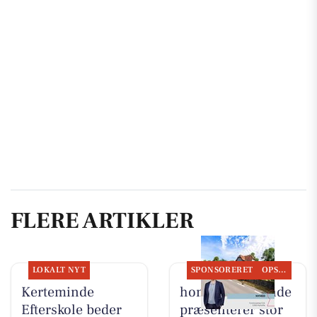
FLERE ARTIKLER
LOKALT NYT
SPONSORERET
OPSLAGSTAVLEN
Kerteminde
home Kerteminde
Efterskole beder
præsenterer stor