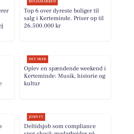
BOLIGMARKED
rer
Top 6 over dyreste boliger til
salg i Kerteminde. Priser op til
ej
26.500.000 kr
DET SKER
Oplev en spændende weekend i
Kerteminde: Musik, historie og
e
kultur
JOBNYT
o
Deltidsjob som compliance
spot check-medarbejder på