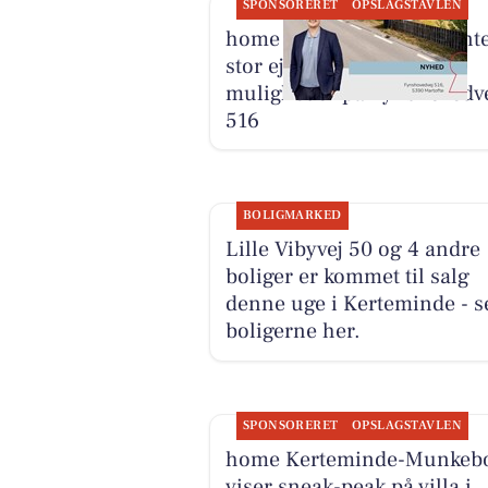
SPONSORERET
OPSLAGSTAVLEN
home Kerteminde præsente
stor ejendom med mange
muligheder på Fynshovedv
516
BOLIGMARKED
Lille Vibyvej 50 og 4 andre
boliger er kommet til salg
denne uge i Kerteminde - s
boligerne her.
SPONSORERET
OPSLAGSTAVLEN
home Kerteminde-Munkeb
viser sneak-peak på villa i