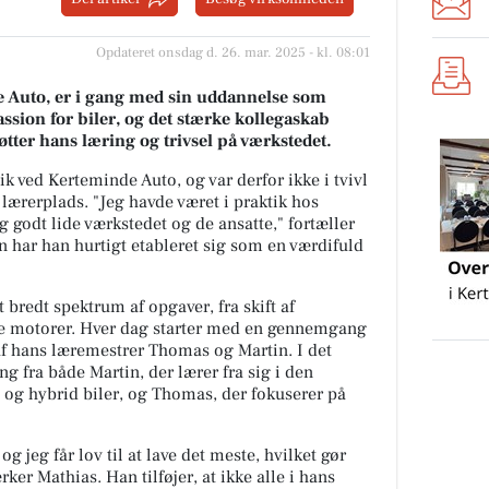
Opdateret onsdag d. 26. mar. 2025 - kl. 08:01
e Auto, er i gang med sin uddannelse som
ion for biler, og det stærke kollegaskab
tter hans læring og trivsel på værkstedet.
ik ved Kerteminde Auto, og var derfor ikke i tvivl
 lærerplads. "Jeg havde været i praktik hos
 godt lide værkstedet og de ansatte," fortæller
en har han hurtigt etableret sig som en værdifuld
 bredt spektrum af opgaver, fra skift af
nye motorer. Hver dag starter med en gennemgang
af hans læremestrer Thomas og Martin. I det
ng fra både Martin, der lærer fra sig i den
 og hybrid biler, og Thomas, der fokuserer på
og jeg får lov til at lave det meste, hvilket gør
er Mathias. Han tilføjer, at ikke alle i hans