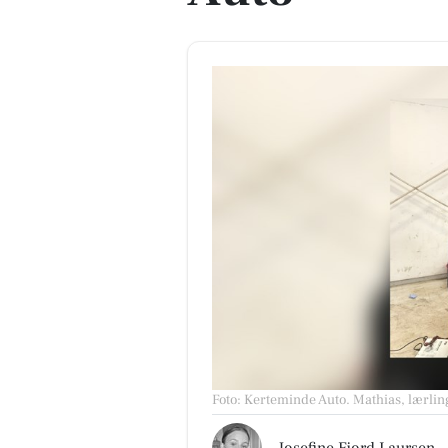
Foto: Kerteminde Auto
.
Mathias, lærlin
Josefine Fjord Laursen