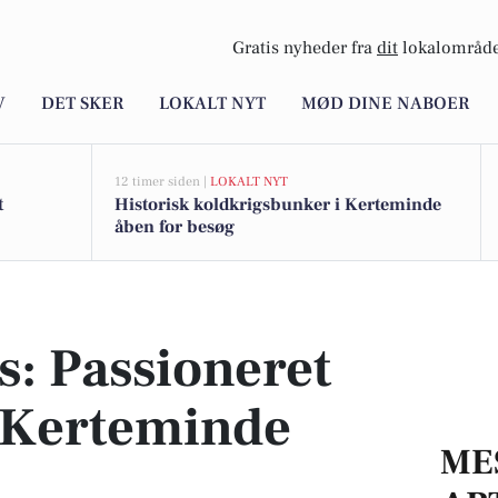
Gratis nyheder fra
dit
lokalområde
V
DET SKER
LOKALT NYT
MØD DINE NABOER
12 timer siden |
LOKALT NYT
t
Historisk koldkrigsbunker i Kerteminde
åben for besøg
 Kerteminde Auto
: Passioneret
s Kerteminde
ME