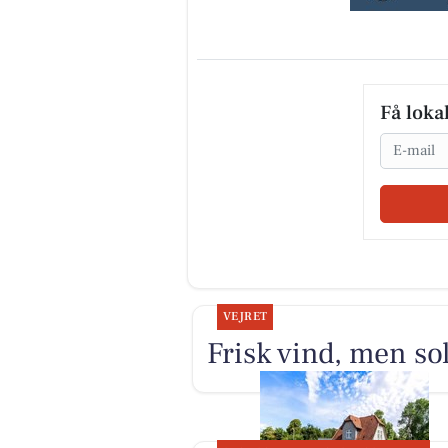
Få loka
Email
VEJRET
Frisk vind, men so