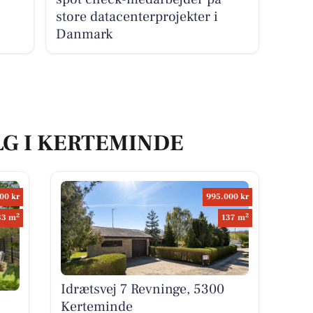
store datacenterprojekter i
Danmark
LG I KERTEMINDE
00 kr
995.000 kr
2
2
33 m
137 m
Idrætsvej 7 Revninge, 5300
Kerteminde