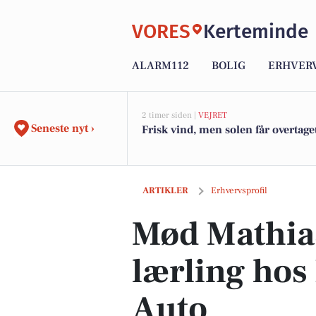
VORES
Kerteminde
ALARM112
BOLIG
ERHVER
2 timer siden |
VEJRET
Seneste nyt ›
Frisk vind, men solen får overtage
Mød Mathias: Passioneret lærling hos
ARTIKLER
Erhvervsprofil
Mød Mathias
lærling ho
Auto