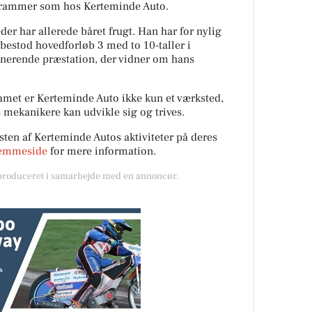
 rammer som hos Kerteminde Auto.
r har allerede båret frugt. Han har for nylig
 bestod hovedforløb 3 med to 10-taller i
nerende præstation, der vidner om hans
amet er Kerteminde Auto ikke kun et værksted,
 mekanikere kan udvikle sig og trives.
sten af Kerteminde Autos aktiviteter på deres
emmeside
for mere information.
 produceret i samarbejde med en annoncør.