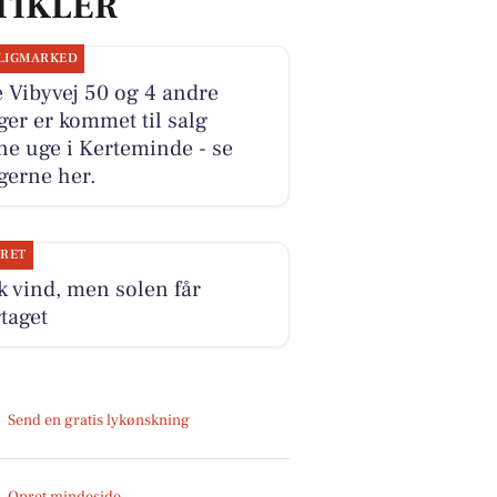
TIKLER
LIGMARKED
e Vibyvej 50 og 4 andre
ger er kommet til salg
e uge i Kerteminde - se
gerne her.
JRET
k vind, men solen får
taget
Send en gratis lykønskning
Opret mindeside