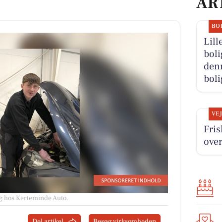
AR
BO
Lill
boli
denn
boli
VE
Fris
over
g hos Kerteminde Auto.
Del artikel
Besøg virksomheden