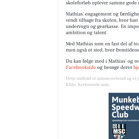
skoleforløb oplever samme gode
Mathias' engagement og færdighede
vendt tilbage fra skolen, hvor han
undervogn og gearkasse. En impo
ambition og talent.
Med Mathias som en fast del af te
men også et sted, hvor fremtidens
Du kan følge med i Mathias' og re
Facebookside
og besøge deres
hj
Dette indhold er annoncørbetalt og er
Kilde: Kerteminde auto