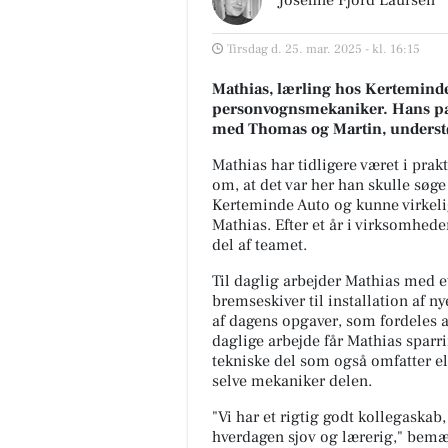
Tirsdag d. 25. mar. 2025 - kl. 16:15
Mathias, lærling hos Kertemind
personvognsmekaniker. Hans pass
med
Thomas og Martin, understø
Mathias har tidligere været i prakt
om, at det var her han skulle søge
Kerteminde Auto og kunne virkelig
Mathias.
Efter et år i virksomhed
del af teamet.
Til daglig arbejder Mathias med et
bremseskiver til installation af 
af dagens opgaver, som fordeles 
daglige arbejde får Mathias sparri
tekniske del som også omfatter el
selve mekaniker delen.
"Vi har et rigtig godt kollegaskab, 
hverdagen sjov og lærerig," bemærk