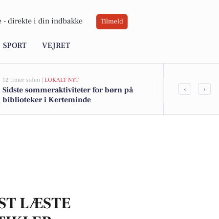
 -
direkte i din indbakke
Tilmeld
SPORT
VEJRET
12 timer siden |
LOKALT NYT
13 timer siden |
L
‹
›
Sidste sommeraktiviteter for børn på
Kerteminde B
biblioteker i Kerteminde
læsning i 
ST LÆSTE