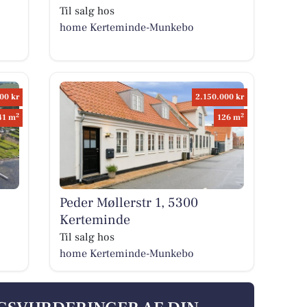
Til salg hos
home Kerteminde-Munkebo
00 kr
2.150.000 kr
2
2
41 m
126 m
Peder Møllerstr 1, 5300
Kerteminde
Til salg hos
home Kerteminde-Munkebo