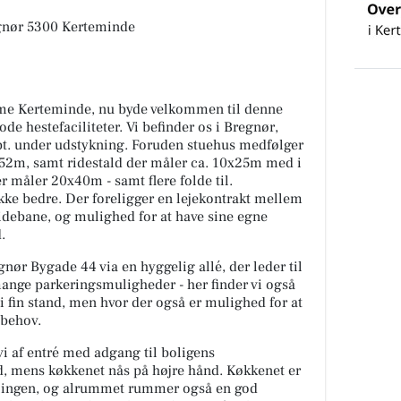
gnør 5300 Kerteminde
ome Kerteminde, nu byde velkommen til denne
 hestefaciliteter. Vi befinder os i Bregnør,
t. under udstykning. Foruden stuehus medfølger
5x52m, samt ridestald der måler ca. 10x25m med i
r måler 20x40m - samt flere folde til.
ikke bedre. Der foreligger en lejekontrakt mellem
 ridebane, og mulighed for at have sine egne
.
nør Bygade 44 via en hyggelig allé, der leder til
ange parkeringsmuligheder - her finder vi også
i fin stand, men hvor der også er mulighed for at
 behov.
vi af entré med adgang til boligens
, mens køkkenet nås på højre hånd. Køkkenet er
elingen, og alrummet rummer også en god