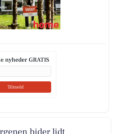
le nyheder GRATIS
Tilmeld
rgenen bider lidt