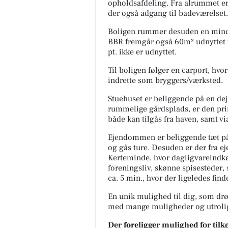
opholdsafdeling. Fra alrummet er 
der også adgang til badeværelset.
Boligen rummer desuden en mindr
BBR fremgår også 60m² udnyttet før
pt. ikke er udnyttet.
Til boligen følger en carport, hvor
indrette som bryggers/værksted.
Stuehuset er beliggende på en dejl
rummelige gårdsplads, er den pri
både kan tilgås fra haven, samt vi
Ejendommen er beliggende tæt på 
og gås ture. Desuden er der fra e
Kerteminde, hvor dagligvareindkøb
foreningsliv, skønne spisesteder
ca. 5 min., hvor der ligeledes fi
En unik mulighed til dig, som d
med mange muligheder og utrolig f
Der foreligger mulighed for tilkøb