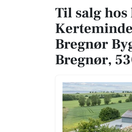
Til salg ho
Kertemind
Bregnør By
Bregnør, 5