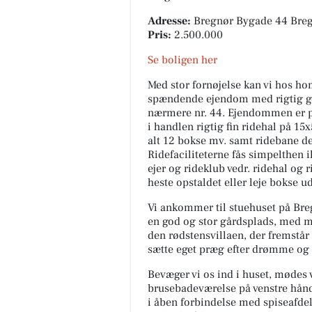
Adresse:
Bregnør Bygade 44 Bre
Pris:
2.500.000
Se boligen her
Med stor fornøjelse kan vi hos h
spændende ejendom med rigtig gode
nærmere nr. 44. Ejendommen er p
i handlen rigtig fin ridehal på 1
alt 12 bokse mv. samt ridebane de
Ridefaciliteterne fås simpelthen 
ejer og rideklub vedr. ridehal og
heste opstaldet eller leje bokse ud
Vi ankommer til stuehuset på Breg
en god og stor gårdsplads, med m
den rødstensvillaen, der fremstår 
sætte eget præg efter drømme og
Bevæger vi os ind i huset, mødes 
brusebadeværelse på venstre hånd
i åben forbindelse med spiseafd