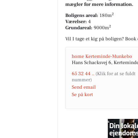
mægler for mere information.
2
Boligens areal:
180m
Værelser:
4
2
Grundareal:
9000m
Vil I tage et kig på boligen? Boo
home Kerteminde-Munkebo
Hans Schacksvej 6, Kertemind
65 32 44 ..
Send email
Se på kort