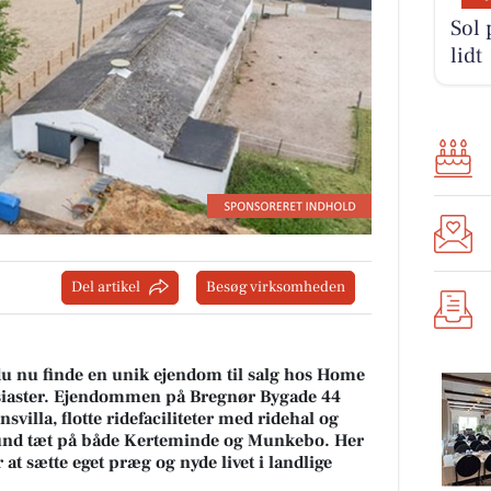
Sol 
lidt
Del artikel
Besøg virksomheden
u nu finde en unik ejendom til salg hos Home
usiaster. Ejendommen på Bregnør Bygade 44
villa, flotte ridefaciliteter med ridehal og
und tæt på både Kerteminde og Munkebo. Her
at sætte eget præg og nyde livet i landlige