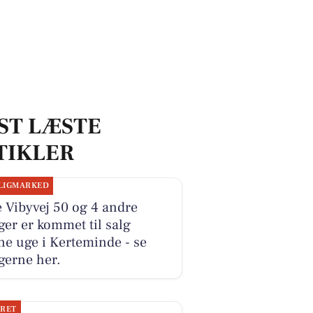
ST LÆSTE
TIKLER
LIGMARKED
e Vibyvej 50 og 4 andre
ger er kommet til salg
e uge i Kerteminde - se
gerne her.
JRET