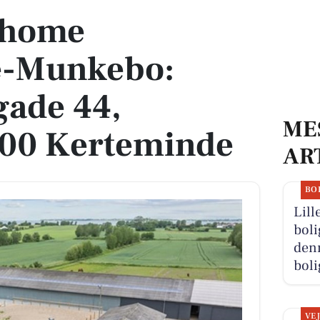
s home
e-Munkebo:
gade 44,
ME
300 Kerteminde
AR
BO
Lill
boli
denn
boli
VE