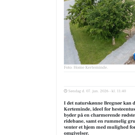
Foto: Home Kerteminde
.
Søndag d. 07. jun. 2026 - kl. 11:40
I det naturskønne Bregnør kan d
Kerteminde, ideel for hesteent
byder på en charmerende rødstens
ridebane, samt en rummelig gr
venter et hjem med mulighed for 
omgivelser.