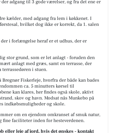
der adgang til 3 gode værelser, og fra det ene er
e kælder, med adgang fra lem i køkkenet. I
stesal, hvilket dog ikke er korrekt, da 1. salen
 der i forlængelse heraf er et udhus, der er
ig stor grund, som er let anlagt - foruden den
mært anlagt med græs, samt en terrasse, der
a terrassedøren i stuen.
Bregnør Fiskerleje, hvorfra der både kan bades
jendommen ca. 5 minutters kørsel til
ene kan klares, her findes også skole, aktivt
, strand, skov og havn. Modsat nås Munkebo på
ndes indkøbsmuligheder og skole.
rømmer om en ejendom omkranset af smuk natur,
ine faciliteter inden for hesteverdenen.
 eller leje af jord, hvis det ønskes - kontakt