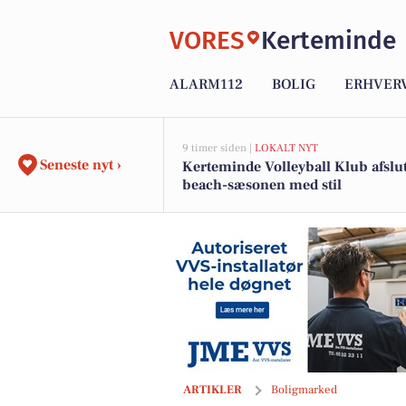
VORES
Kerteminde
ALARM112
BOLIG
ERHVER
9 timer siden |
LOKALT NYT
Seneste nyt ›
Kerteminde Volleyball Klub afslu
beach-sæsonen med stil
Til salg hos home Kerteminde-Munkeb
ARTIKLER
Boligmarked