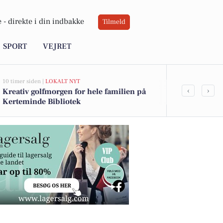
 -
direkte i din indbakke
Tilmeld
SPORT
VEJRET
10 timer siden |
LOKALT NYT
11 timer siden |
L
‹
›
Kreativ golfmorgen for hele familien på
Sommerkur 2
Kerteminde Bibliotek
Kerteminde 