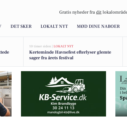
Gratis nyheder fra
dit
lokalområde
V
DET SKER
LOKALT NYT
MØD DINE NABOER
10 timer siden |
LOKALT NYT
ttede
Kerteminde Havnefest efterlyser glemte
sager fra årets festival
o: Bregnør Bygade 44, Bregnør, 5300 Kerteminde