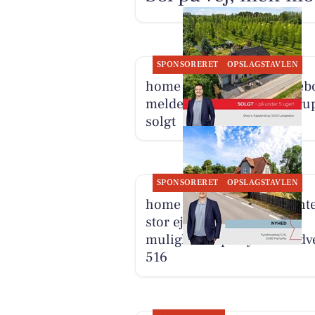
SPONSORERET
OPSLAGSTAVLEN
home Kerteminde-Munkeb
melder Øvej 4 i Kappendru
solgt
SPONSORERET
OPSLAGSTAVLEN
home Kerteminde præsente
stor ejendom med mange
muligheder på Fynshovedv
516