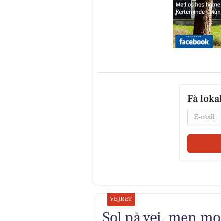
Få loka
Email
VEJRET
Sol på vej, men mo