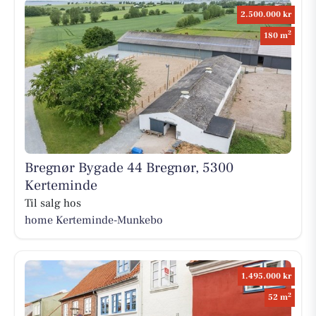
2.500.000 kr
2
180 m
Bregnør Bygade 44 Bregnør, 5300
Kerteminde
Til salg hos
home Kerteminde-Munkebo
1.495.000 kr
2
52 m