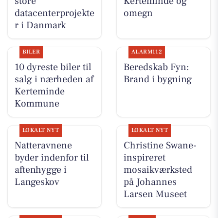
store
Kerteminde og
datacenterprojekte
omegn
r i Danmark
BILER
ALARM112
10 dyreste biler til
Beredskab Fyn:
salg i nærheden af
Brand i bygning
Kerteminde
Kommune
LOKALT NYT
LOKALT NYT
Natteravnene
Christine Swane-
byder indenfor til
inspireret
aftenhygge i
mosaikværksted
Langeskov
på Johannes
Larsen Museet