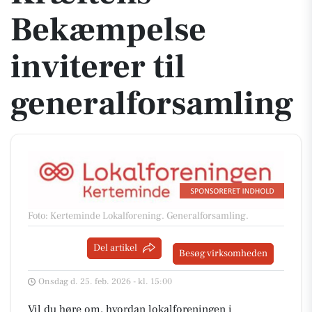
Bekæmpelse
inviterer til
generalforsamling
Foto: Kerteminde Lokalforening
.
Generalforsamling.
Del artikel
Besøg virksomheden
Onsdag d. 25. feb. 2026 - kl. 15:00
Vil du høre om, hvordan lokalforeningen i