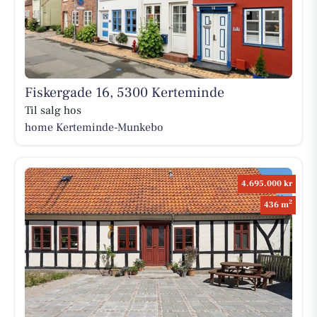
Fiskergade 16, 5300 Kerteminde
Til salg hos
home Kerteminde-Munkebo
4.695.000 kr
2
436 m