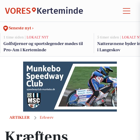
VORES
Kerteminde
Seneste nyt ›
1 time siden |
LOKALT NYT
5 timer siden |
LOKALT N
Golfstjerner og sportslegender mødes til
Natteravnene byder in
Pro-Am i Kerteminde
i Langeskov
Kræftens Bekæmpelse inviterer til generalforsamling
ARTIKLER
Erhverv
Kræftens