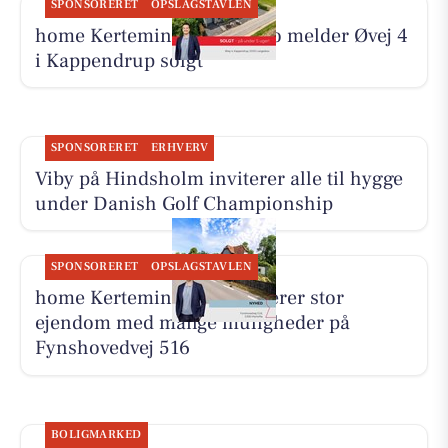
SPONSORERET
OPSLAGSTAVLEN
home Kerteminde-Munkebo melder Øvej 4
i Kappendrup solgt
SPONSORERET
ERHVERV
Viby på Hindsholm inviterer alle til hygge
under Danish Golf Championship
SPONSORERET
OPSLAGSTAVLEN
home Kerteminde præsenterer stor
ejendom med mange muligheder på
Fynshovedvej 516
BOLIGMARKED