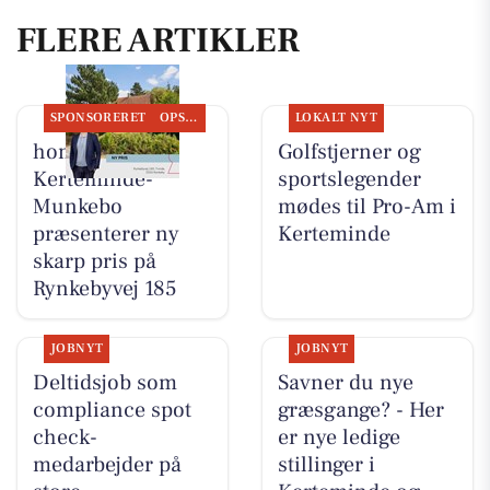
FLERE ARTIKLER
SPONSORERET
OPSLAGSTAVLEN
LOKALT NYT
home
Golfstjerner og
Kerteminde-
sportslegender
Munkebo
mødes til Pro-Am i
præsenterer ny
Kerteminde
skarp pris på
Rynkebyvej 185
JOBNYT
JOBNYT
Deltidsjob som
Savner du nye
compliance spot
græsgange? - Her
check-
er nye ledige
medarbejder på
stillinger i