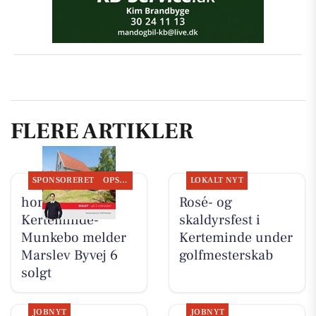
FLERE ARTIKLER
SPONSORERET
OPSLAGSTAVLEN
LOKALT NYT
home
Rosé- og
Kerteminde-
skaldyrsfest i
Munkebo melder
Kerteminde under
Marslev Byvej 6
golfmesterskab
solgt
JOBNYT
JOBNYT