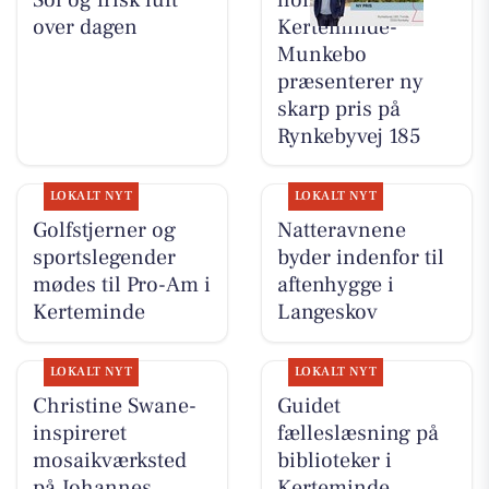
over dagen
Kerteminde-
Munkebo
præsenterer ny
skarp pris på
Rynkebyvej 185
LOKALT NYT
LOKALT NYT
Golfstjerner og
Natteravnene
sportslegender
byder indenfor til
mødes til Pro-Am i
aftenhygge i
Kerteminde
Langeskov
LOKALT NYT
LOKALT NYT
Christine Swane-
Guidet
inspireret
fælleslæsning på
mosaikværksted
biblioteker i
på Johannes
Kerteminde