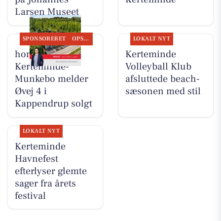
Larsen Museet
SPONSORERET
OPSLAGSTAVLEN
LOKALT NYT
home
Kerteminde
Kerteminde-
Volleyball Klub
Munkebo melder
afsluttede beach-
Øvej 4 i
sæsonen med stil
Kappendrup solgt
LOKALT NYT
Kerteminde
Havnefest
efterlyser glemte
sager fra årets
festival