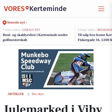
VORES
Kerteminde
Seneste nyt ›
7 timer siden |
LOKALT NYT
8 timer siden |
BOLIGMA
Rosé- og skaldyrsfest i Kerteminde under
Til salg hos home K
golfmesterskab
Fiskergade 16, 5300 
Julemarked i Viby gamle brugs lokker med hyggelig atmosfære
ARTIKLER
Det sker
Julemarked i Viby