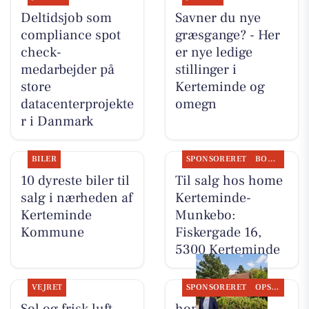
Deltidsjob som
Savner du nye
compliance spot
græsgange? - Her
check-
er nye ledige
medarbejder på
stillinger i
store
Kerteminde og
datacenterprojekte
omegn
r i Danmark
BILER
SPONSORERET
BOLIGMARKED
10 dyreste biler til
Til salg hos home
salg i nærheden af
Kerteminde-
Kerteminde
Munkebo:
Kommune
Fiskergade 16,
5300 Kerteminde
VEJRET
SPONSORERET
OPSLAGSTAVLEN
Sol og frisk luft
home