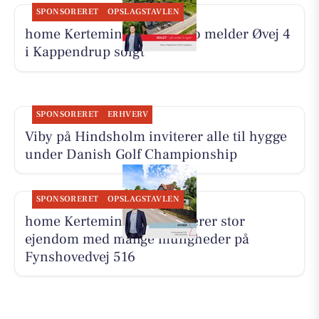
SPONSORERET
OPSLAGSTAVLEN
home Kerteminde-Munkebo melder Øvej 4
i Kappendrup solgt
SPONSORERET
ERHVERV
Viby på Hindsholm inviterer alle til hygge
under Danish Golf Championship
SPONSORERET
OPSLAGSTAVLEN
home Kerteminde præsenterer stor
ejendom med mange muligheder på
Fynshovedvej 516