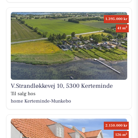
1.395.000 kr
2
41 m
V.Strandløkkevej 10, 5300 Kerteminde
Til salg hos
home Kerteminde-Munkebo
2.150.000 kr
2
126 m