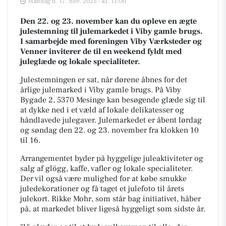
Mandag d. 17. nov. 2025 - kl. 11:00
Den 22. og 23. november kan du opleve en ægte
julestemning til julemarkedet i Viby gamle brugs.
I samarbejde med foreningen Viby Værksteder og
Venner inviterer de til en weekend fyldt med
juleglæde og lokale specialiteter.
Julestemningen er sat, når dørene åbnes for det
årlige julemarked i Viby gamle brugs. På Viby
Bygade 2, 5370 Mesinge kan besøgende glæde sig til
at dykke ned i et væld af lokale delikatesser og
håndlavede julegaver. Julemarkedet er åbent lørdag
og søndag den 22. og 23. november fra klokken 10
til 16.
Arrangementet byder på hyggelige juleaktiviteter og
salg af glögg, kaffe, vafler og lokale specialiteter.
Der vil også være mulighed for at købe smukke
juledekorationer og få taget et julefoto til årets
julekort. Rikke Mohr, som står bag initiativet, håber
på, at markedet bliver ligeså hyggeligt som sidste år.