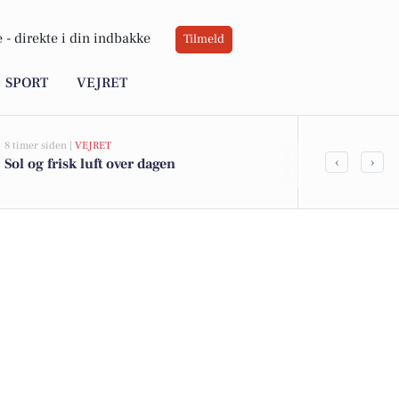
 -
direkte i din indbakke
Tilmeld
SPORT
VEJRET
8 timer siden |
VEJRET
20 timer siden |
‹
›
Sol og frisk luft over dagen
Golfstjerner
Pro-Am i Ke