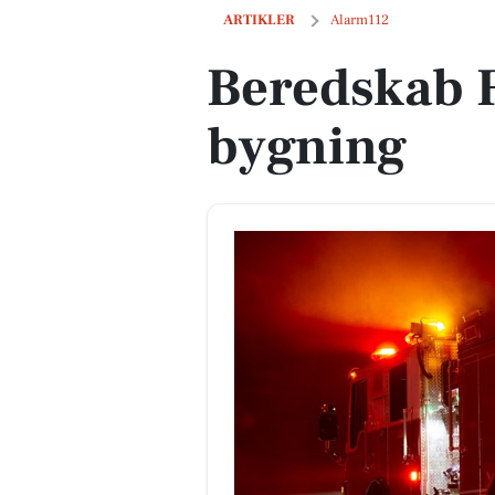
Beredskab Fyn: Brand i bygning
ARTIKLER
Alarm112
Beredskab F
bygning