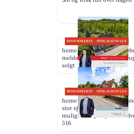
Sol og frisk luft over dagen
SPONSORERET
OPSLAGSTAVLEN
home Kerteminde-Munkeb
melder Øvej 4 i Kappendru
solgt
SPONSORERET
OPSLAGSTAVLEN
home Kerteminde præsente
stor ejendom med mange
muligheder på Fynshovedv
516