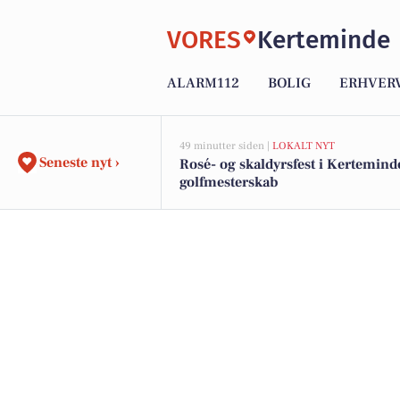
VORES
Kerteminde
ALARM112
BOLIG
ERHVER
49 minutter siden |
LOKALT NYT
Seneste nyt ›
Rosé- og skaldyrsfest i Kertemin
golfmesterskab