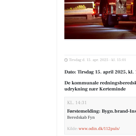
Tirsdag d. 15. apr. 2025 - kl. 15:01
Dato: Tirsdag 15. april 2025, kl.
De kommunale redningsberedsk
udrykning nær Kerteminde
KL. 14:31
Førstemelding: Bygn.brand-Ins
Beredskab Fyn
Kilde:
www.odin.dk/112puls/