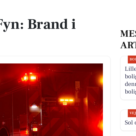
yn: Brand i
ME
AR
BO
Lill
boli
denn
boli
VE
Sol 