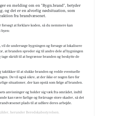
ger en melding om en "Bygn.brand", betyder
ng, og det er en alvorlig nødsituation, som
eaktion fra brandvæsenet.
ar forsøgt at forklare koden, så du nemmere kan
 byen:
 vil de undersøge bygningen og forsøge at lokalisere
or, at branden spreder sig til andre dele af bygningen
 tage skridt til at begrænse branden og beskytte de
 taktikker til at slukke branden og redde eventuelle
gen. De vil også sikre, at der ikke er nogen fare for
rlige situationer, der kan opstå som følge af branden.
nets anvisninger og holder sig væk fra området, indtil
de kan være farlige og forårsage store skader, så det
 brandvæsenet plads til at udføre deres arbejde.
 kilder, herunder Beredskabsstyrelsen.