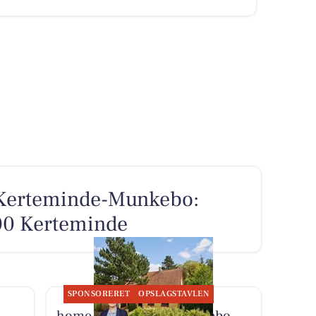
 Kerteminde-Munkebo:
00 Kerteminde
SPONSORERET
OPSLAGSTAVLEN