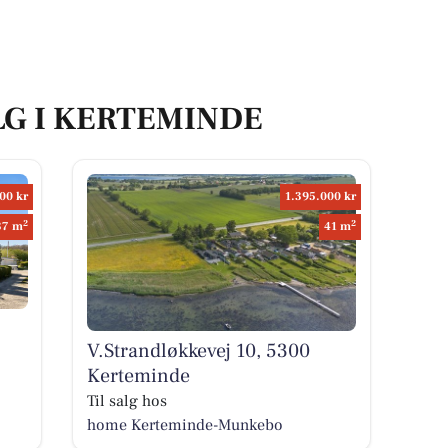
LG I KERTEMINDE
00 kr
1.395.000 kr
2
2
37 m
41 m
V.Strandløkkevej 10, 5300
Kerteminde
Til salg hos
home Kerteminde-Munkebo