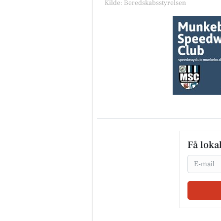
Kilde: Beredskabsstyrelsen
Få loka
Email