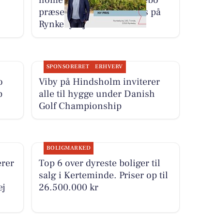
home Kerteminde-Munkebo
præsenterer ny skarp pris på
Rynkebyvej 185
SPONSORERET
ERHVERV
o
Viby på Hindsholm inviterer
p
alle til hygge under Danish
Golf Championship
BOLIGMARKED
rer
Top 6 over dyreste boliger til
salg i Kerteminde. Priser op til
ej
26.500.000 kr