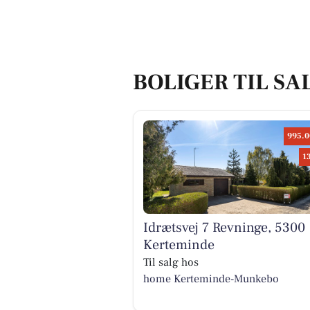
BOLIGER TIL SA
995.0
1
Idrætsvej 7 Revninge, 5300
Kerteminde
Til salg hos
home Kerteminde-Munkebo