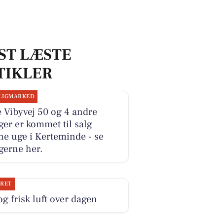
ST LÆSTE
TIKLER
LIGMARKED
e Vibyvej 50 og 4 andre
ger er kommet til salg
e uge i Kerteminde - se
gerne her.
JRET
og frisk luft over dagen