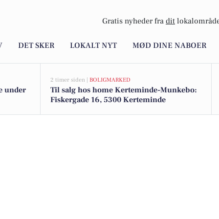
Gratis nyheder fra
dit
lokalområde
V
DET SKER
LOKALT NYT
MØD DINE NABOER
2 timer siden |
BOLIGMARKED
de under
Til salg hos home Kerteminde-Munkebo:
Fiskergade 16, 5300 Kerteminde