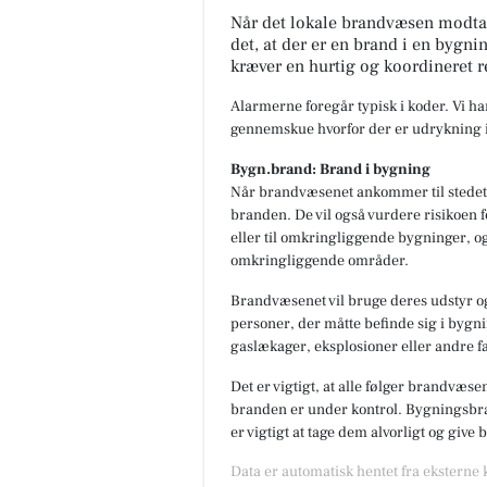
Når det lokale brandvæsen modta
det, at der er en brand i en bygni
kræver en hurtig og koordineret r
Alarmerne foregår typisk i koder. Vi h
gennemskue hvorfor der er udrykning i
Bygn.brand: Brand i bygning
Når brandvæsenet ankommer til stedet,
branden. De vil også vurdere risikoen f
eller til omkringliggende bygninger, og
omkringliggende områder.
Brandvæsenet vil bruge deres udstyr og
personer, der måtte befinde sig i bygnin
gaslækager, eksplosioner eller andre fa
Det er vigtigt, at alle følger brandvæse
branden er under kontrol. Bygningsbran
er vigtigt at tage dem alvorligt og give
Data er automatisk hentet fra eksterne