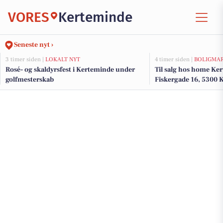
VORES
Kerteminde
Seneste nyt ›
3 timer siden |
LOKALT NYT
4 timer siden |
BOLIGMA
Rosé- og skaldyrsfest i Kerteminde under
Til salg hos home K
golfmesterskab
Fiskergade 16, 5300 