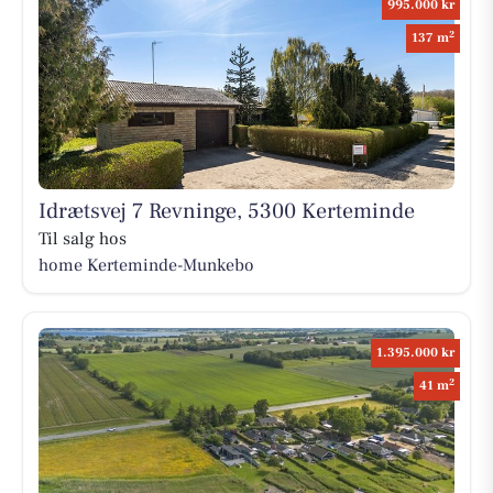
995.000 kr
2
137 m
Idrætsvej 7 Revninge, 5300 Kerteminde
Til salg hos
home Kerteminde-Munkebo
1.395.000 kr
2
41 m