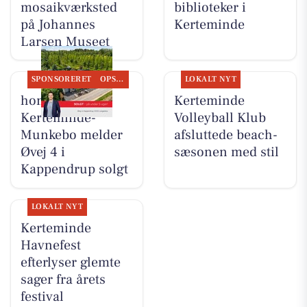
mosaikværksted
biblioteker i
på Johannes
Kerteminde
Larsen Museet
SPONSORERET
OPSLAGSTAVLEN
LOKALT NYT
home
Kerteminde
Kerteminde-
Volleyball Klub
Munkebo melder
afsluttede beach-
Øvej 4 i
sæsonen med stil
Kappendrup solgt
LOKALT NYT
Kerteminde
Havnefest
efterlyser glemte
sager fra årets
festival