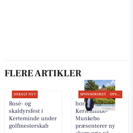
FLERE ARTIKLER
LOKALT NYT
SPONSORERET
OPSLAGSTAVLEN
Rosé- og
home
skaldyrsfest i
Kerteminde-
Kerteminde under
Munkebo
golfmesterskab
præsenterer ny