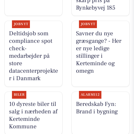
skarp pris på
Rynkebyvej 185
JOBNYT
JOBNYT
Deltidsjob som
Savner du nye
compliance spot
græsgange? - Her
check-
er nye ledige
medarbejder på
stillinger i
store
Kerteminde og
datacenterprojekte
omegn
r i Danmark
BILER
ALARM112
10 dyreste biler til
Beredskab Fyn:
salg i nærheden af
Brand i bygning
Kerteminde
Kommune