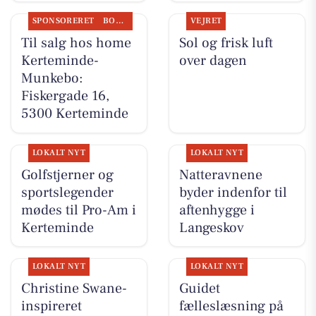
SPONSORERET
BOLIGMARKED
VEJRET
Til salg hos home
Sol og frisk luft
Kerteminde-
over dagen
Munkebo:
Fiskergade 16,
5300 Kerteminde
LOKALT NYT
LOKALT NYT
Golfstjerner og
Natteravnene
sportslegender
byder indenfor til
mødes til Pro-Am i
aftenhygge i
Kerteminde
Langeskov
LOKALT NYT
LOKALT NYT
Christine Swane-
Guidet
inspireret
fælleslæsning på