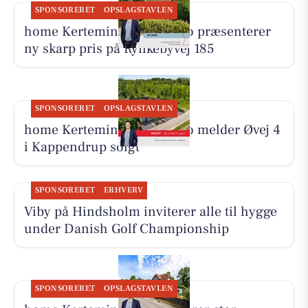
SPONSORERET
OPSLAGSTAVLEN
home Kerteminde-Munkebo præsenterer
ny skarp pris på Rynkebyvej 185
SPONSORERET
OPSLAGSTAVLEN
home Kerteminde-Munkebo melder Øvej 4
i Kappendrup solgt
SPONSORERET
ERHVERV
Viby på Hindsholm inviterer alle til hygge
under Danish Golf Championship
SPONSORERET
OPSLAGSTAVLEN