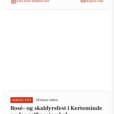
Læs hele artiklen her
Kopiér link
18 timer siden
LOKALT NYT
Rosé- og skaldyrsfest i Kerteminde