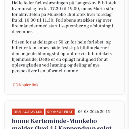
Helle leder fælleslæsningen på Langeskov Bibliotek
hver onsdag fra kl. 17.30 til 19.00, mens Maria står
for aktiviteten på Munkebo Bibliotek hver torsdag
fra kl. 10.00 til 11.30. Forløbene strækker sig over
fire måneder med start i september og afslutning i
december.
Prisen for at deltage er 50 kr. for hele forløbet, og
billetter kan købes både fysisk på bibliotekerne i
den betjente åbningstid og online via bibliotekets
hjemmeside. Dette er en oplagt mulighed for at
opleve glæden ved læsning og deling af nye
perspektiver i en uformel ramme.
Kopiér link
06-08-2026 20:15
OPSLAGSTAVLEN
SPONSORERET
home Kerteminde-Munkebo
melder Øvej 4 i Kappendrup solgt