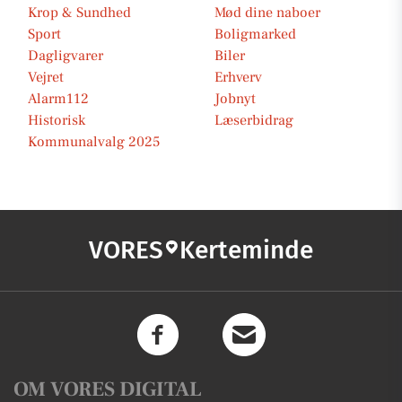
Krop & Sundhed
Mød dine naboer
Sport
Boligmarked
Dagligvarer
Biler
Vejret
Erhverv
Alarm112
Jobnyt
Historisk
Læserbidrag
Kommunalvalg 2025
VORES
Kerteminde
OM VORES DIGITAL