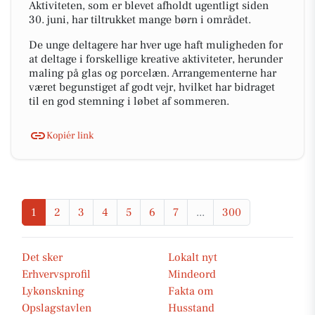
Aktiviteten, som er blevet afholdt ugentligt siden
30. juni, har tiltrukket mange børn i området.
De unge deltagere har hver uge haft muligheden for
at deltage i forskellige kreative aktiviteter, herunder
maling på glas og porcelæn. Arrangementerne har
været begunstiget af godt vejr, hvilket har bidraget
til en god stemning i løbet af sommeren.
Kopiér link
1
2
3
4
5
6
7
...
300
Det sker
Lokalt nyt
Erhvervsprofil
Mindeord
Lykønskning
Fakta om
Opslagstavlen
Husstand