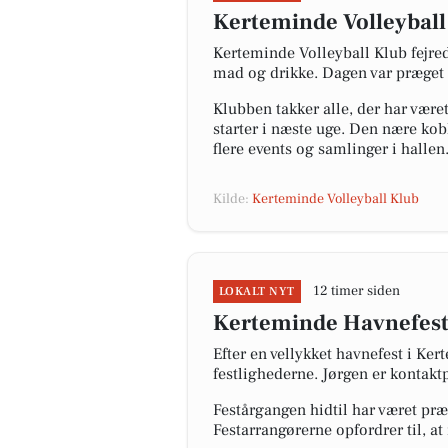
Kerteminde Volleyball
Kerteminde Volleyball Klub fejre
mad og drikke. Dagen var præget
Klubben takker alle, der har være
starter i næste uge. Den nære kob
flere events og samlinger i hallen
Kilde:
Kerteminde Volleyball Klub
12 timer siden
LOKALT NYT
Kerteminde Havnefest e
Efter en vellykket havnefest i Ke
festlighederne. Jørgen er kontak
Festårgangen hidtil har været præ
Festarrangørerne opfordrer til, a