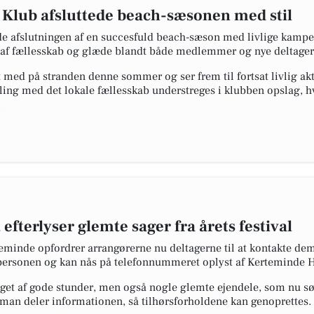
 Klub afsluttede beach-sæsonen med stil
de afslutningen af en succesfuld beach-sæson med livlige kampe
 af fællesskab og glæde blandt både medlemmer og nye deltager
t med på stranden denne sommer og ser frem til fortsat livlig ak
ling med det lokale fællesskab understreges i klubben opslag, hvo
.
fterlyser glemte sager fra årets festival
rteminde opfordrer arrangørerne nu deltagerne til at kontakte de
tpersonen og kan nås på telefonnummeret oplyst af Kerteminde H
get af gode stunder, men også nogle glemte ejendele, som nu søges
t man deler informationen, så tilhørsforholdene kan genoprettes.