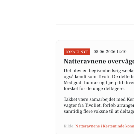
08-06-2026 12:10
LOKALT NYT
Natteravnene overvåge
Det blev en begivenhedsrig weeke
også kendt som Tivoli. De delte 
Med godt humør og hjælp til diver
forskel for de unge deltagere.
Takket være samarbejdet med Ke
vagter fra Tivoliet, forløb arra
samtidig flere voksne til at deltag
Kilde:
Natteravnene i Kerteminde ko