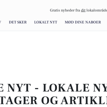
Gratis nyheder fra
dit
lokalområde
V
DET SKER
LOKALT NYT
MØD DINE NABOER
E NYT - LOKALE N
TAGER OG ARTIKL