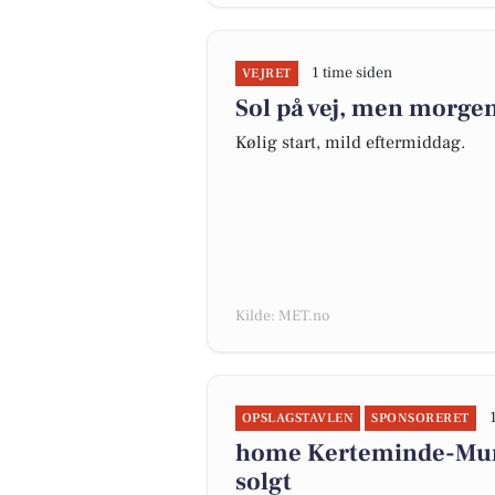
1 time siden
VEJRET
Sol på vej, men morgen
Kølig start, mild eftermiddag.
Kilde: MET.no
OPSLAGSTAVLEN
SPONSORERET
home Kerteminde-Mun
solgt