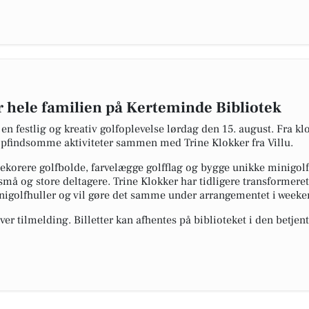
r hele familien på Kerteminde Bibliotek
 en festlig og kreativ golfoplevelse lørdag den 15. august. Fra k
 opfindsomme aktiviteter sammen med Trine Klokker fra Villu.
ekorere golfbolde, farvelægge golfflag og bygge unikke minigol
 små og store deltagere. Trine Klokker har tidligere transformer
igolfhuller og vil gøre det samme under arrangementet i weeke
r tilmelding. Billetter kan afhentes på biblioteket i den betjent