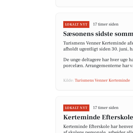
17 timer siden
LOKALT NYT
Sæsonens sidste somme
Turismens Venner Kerteminde afsl
afholdt ugentligt siden 30. juni, 
De unge deltagere har hver uge haf
porcelæn. Arrangementerne har vær
Kilde:
Turismens Venner Kerteminde
17 timer siden
LOKALT NYT
Kerteminde Efterskole
Kerteminde Efterskole har henven
af skolens personale, arbejder all