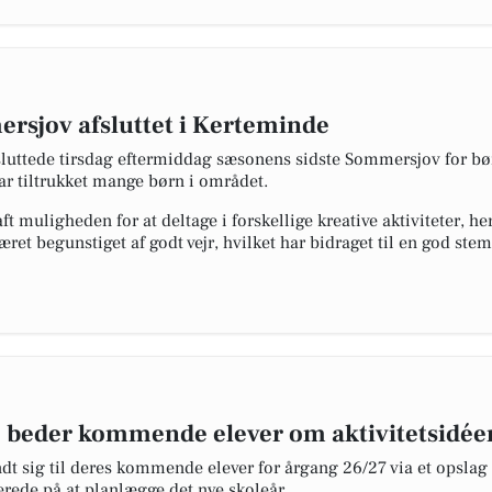
rsjov afsluttet i Kerteminde
uttede tirsdag eftermiddag sæsonens sidste Sommersjov for børn
har tiltrukket mange børn i området.
t muligheden for at deltage i forskellige kreative aktiviteter, 
et begunstiget af godt vejr, hvilket har bidraget til en god ste
 beder kommende elever om aktivitetsidée
dt sig til deres kommende elever for årgang 26/27 via et opslag
erede på at planlægge det nye skoleår.