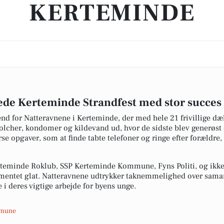
KERTEMINDE
de Kerteminde Strandfest med stor succes
nd for Natteravnene i Kerteminde, der med hele 21 frivillige d
bolcher, kondomer og kildevand ud, hvor de sidste blev generø
se opgaver, som at finde tabte telefoner og ringe efter forældre
rteminde Roklub, SSP Kerteminde Kommune, Fyns Politi, og i
ngementet glat. Natteravnene udtrykker taknemmelighed over sama
e i deres vigtige arbejde for byens unge.
mmune