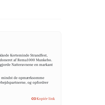
ækkede Kerteminde Strandfest,
st doneret af Rema1000 Munkebo.
, gjorde Natteravnene en markant
kke mindst de opmærksomme
rbejdspartnerne, og opfordrer
Kopiér link