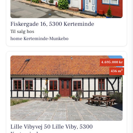
Fiskergade 16, 5300 Kerteminde
Til salg hos
home Kerteminde-Munkebo
4.695.000 kr
2
436 m
Lille Vibyvej 50 Lille Viby, 5300