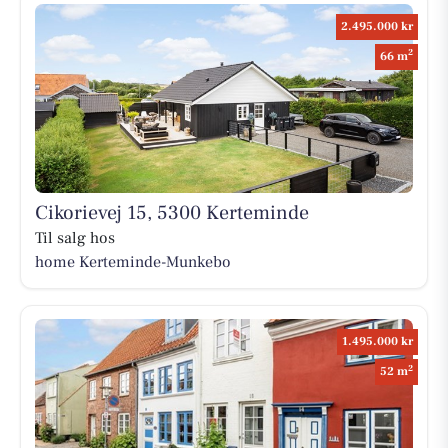
2.495.000 kr
2
66 m
Cikorievej 15, 5300 Kerteminde
Til salg hos
home Kerteminde-Munkebo
1.495.000 kr
2
52 m