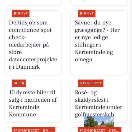
JOBNYT
JOBNYT
Deltidsjob som
Savner du nye
compliance spot
græsgange? - Her
check-
er nye ledige
medarbejder på
stillinger i
store
Kerteminde og
datacenterprojekte
omegn
r i Danmark
BILER
LOKALT NYT
10 dyreste biler til
Rosé- og
salg i nærheden af
skaldyrsfest i
Kerteminde
Kerteminde under
Kommune
golfmesterskab
SPONSORERET
BOLIGMARKED
SPONSORERET
OPSLAGSTAVLEN