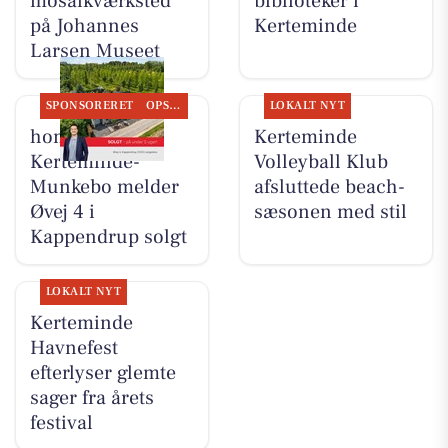
mosaikværksted
biblioteker i
på Johannes
Kerteminde
Larsen Museet
SPONSORERET
OPSLAGSTAVLEN
LOKALT NYT
home
Kerteminde
Kerteminde-
Volleyball Klub
Munkebo melder
afsluttede beach-
Øvej 4 i
sæsonen med stil
Kappendrup solgt
LOKALT NYT
Kerteminde
Havnefest
efterlyser glemte
sager fra årets
festival