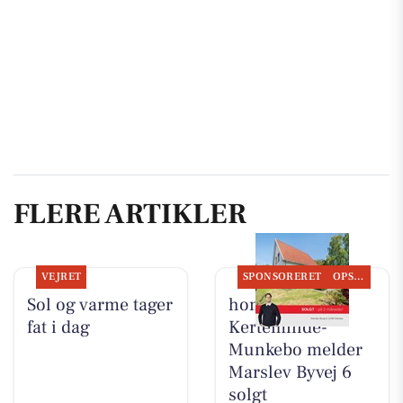
FLERE ARTIKLER
VEJRET
SPONSORERET
OPSLAGSTAVLEN
Sol og varme tager
home
fat i dag
Kerteminde-
Munkebo melder
Marslev Byvej 6
solgt