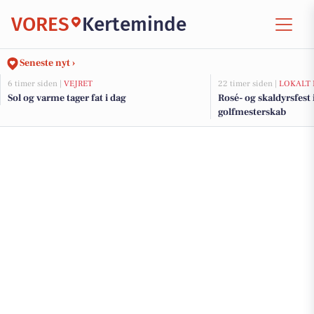
VORES
Kerteminde
Seneste nyt ›
6 timer siden |
VEJRET
22 timer siden |
LOKALT 
Sol og varme tager fat i dag
Rosé- og skaldyrsfest
golfmesterskab