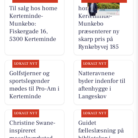
Til salg hos home
home
Kerteminde-
Kerteminde-
Munkebo:
Munkebo
Fiskergade 16,
præsenterer ny
5300 Kerteminde
skarp pris på
Rynkebyvej 185
LOKALT NYT
LOKALT NYT
Golfstjerner og
Natteravnene
sportslegender
byder indenfor til
mødes til Pro-Am i
aftenhygge i
Kerteminde
Langeskov
LOKALT NYT
LOKALT NYT
Christine Swane-
Guidet
inspireret
fælleslæsning på