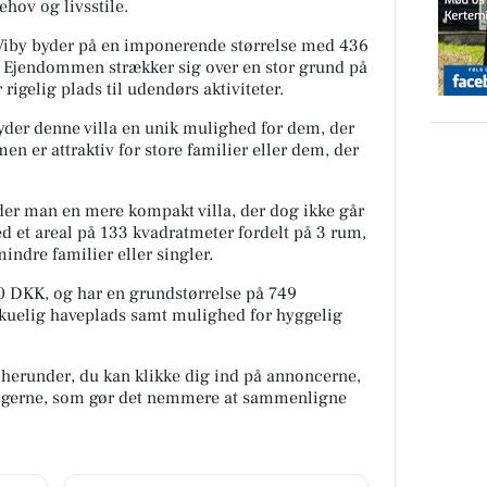
ehov og livsstile.
le Viby byder på en imponerende størrelse med 436
. Ejendommen strækker sig over en stor grund på
rigelig plads til udendørs aktiviteter.
byder denne villa en unik mulighed for dem, der
n er attraktiv for store familier eller dem, der
der man en mere kompakt villa, der dog ikke går
 et areal på 133 kvadratmeter fordelt på 3 rum,
mindre familier eller singler.
000 DKK, og har en grundstørrelse på 749
rskuelig haveplads samt mulighed for hyggelig
 herunder, du kan klikke dig ind på annoncerne,
oligerne, som gør det nemmere at sammenligne