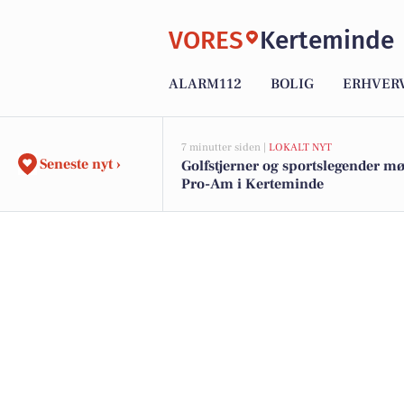
VORES
Kerteminde
ALARM112
BOLIG
ERHVER
7 minutter siden |
LOKALT NYT
Seneste nyt ›
Golfstjerner og sportslegender mø
Pro-Am i Kerteminde