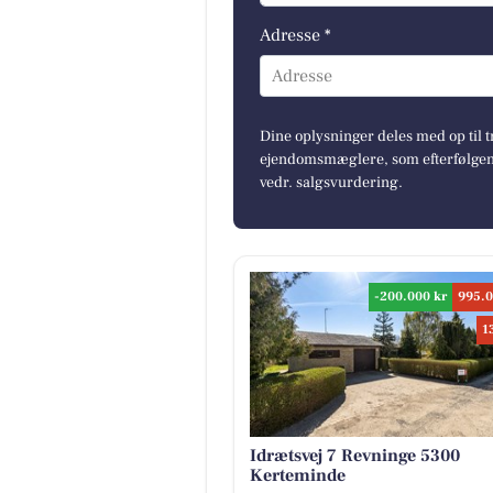
Adresse *
Adresse
Dine oplysninger deles med op til t
ejendomsmæglere, som efterfølgend
vedr. salgsvurdering.
-200.000 kr
995.0
1
Idrætsvej 7 Revninge 5300
Kerteminde