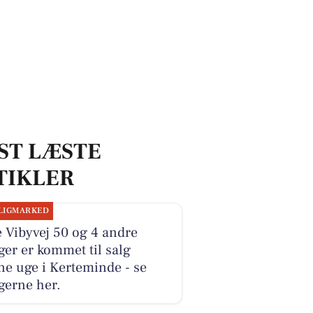
ST LÆSTE
TIKLER
LIGMARKED
e Vibyvej 50 og 4 andre
ger er kommet til salg
e uge i Kerteminde - se
gerne her.