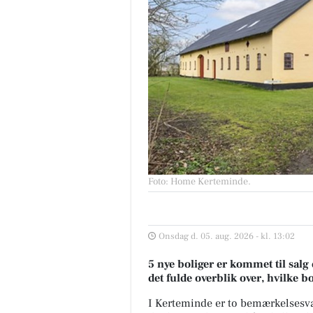
Foto: Home Kerteminde
.
Onsdag d. 05. aug. 2026 - kl. 13:02
5 nye boliger er kommet til salg
det fulde overblik over, hvilke b
I Kerteminde er to bemærkelsesvær