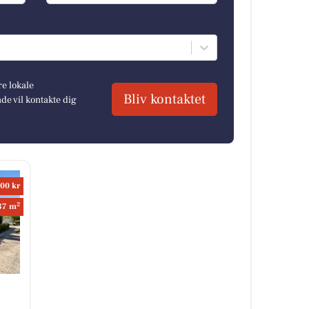
re lokale
Bliv kontaktet
e vil kontakte dig
00 kr
2
37 m