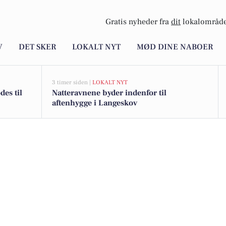
Gratis nyheder fra
dit
lokalområde
V
DET SKER
LOKALT NYT
MØD DINE NABOER
3 timer siden |
LOKALT NYT
des til
Natteravnene byder indenfor til
aftenhygge i Langeskov