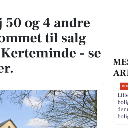
kommet til salg denne uge i Kerteminde - se boligerne her.
j 50 og 4 andre
ommet til salg
 Kerteminde - se
ME
er.
AR
BO
Lill
boli
denn
boli