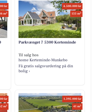
00 kr
4.500.000 kr
2
2
36 m
133 m
0
Parkvænget 7 5300 Kerteminde
Til salg hos
home Kerteminde-Munkebo
Få gratis salgsvurdering på din
bolig ›
00 kr
1.395.000 kr
2
2
52 m
41 m