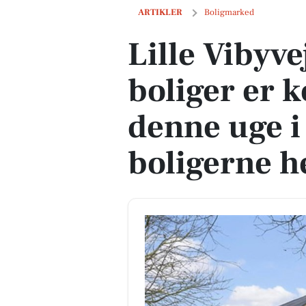
Lille Vibyvej 50 og 4 andre boliger er 
ARTIKLER
Boligmarked
Lille Vibyve
boliger er k
denne uge i
boligerne h