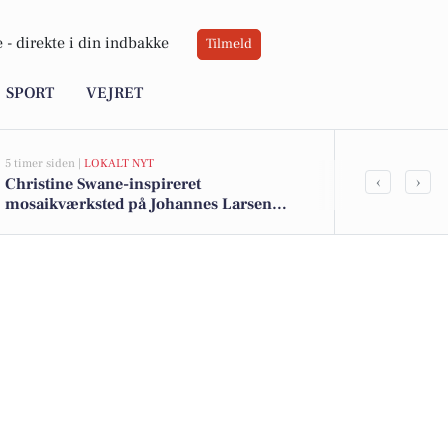
 -
direkte i din indbakke
Tilmeld
SPORT
VEJRET
5 timer siden |
LOKALT NYT
6 timer siden |
L
‹
›
Christine Swane-inspireret
Guidet fælle
mosaikværksted på Johannes Larsen
Kerteminde
Museet