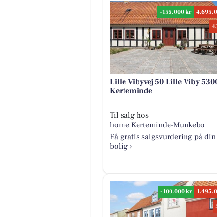
-155.000 kr
4.695.0
4
Lille Vibyvej 50 Lille Viby 530
Kerteminde
Til salg hos
home Kerteminde-Munkebo
Få gratis salgsvurdering på din
bolig ›
-100.000 kr
1.495.0