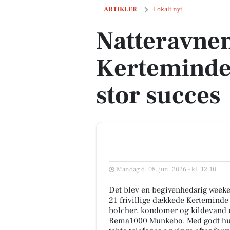
Natteravnene overvågede Kerteminde S
ARTIKLER
Lokalt nyt
Natteravne
Kerteminde
stor succes
Mandag d. 08. jun. 2026 - kl. 12:10
Det blev en begivenhedsrig weeke
21 frivillige dækkede Kerteminde 
bolcher, kondomer og kildevand ud
Rema1000 Munkebo. Med godt humø