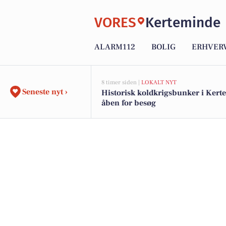
VORES
Kerteminde
ALARM112
BOLIG
ERHVER
8 timer siden |
LOKALT NYT
Seneste nyt ›
Historisk koldkrigsbunker i Ker
åben for besøg