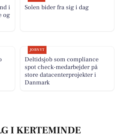
nd i
Solen bider fra sig i dag
e og
JOBNYT
o
Deltidsjob som compliance
spot check-medarbejder på
store datacenterprojekter i
Danmark
LG I KERTEMINDE