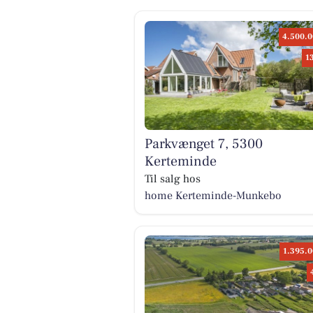
4.500.0
1
Parkvænget 7, 5300
Kerteminde
Til salg hos
home Kerteminde-Munkebo
1.395.0