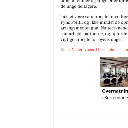
tabte telefoner og ringe efter for
de unge deltagere.
Takket være samarbejdet med Ke
Fyns Politi, og ikke mindst de op
arrangementet glat. Natteravnen
samarbejdspartnerne, og opfordrer 
vigtige arbejde for byens unge.
Kilde:
Natteravnene i Kerteminde ko