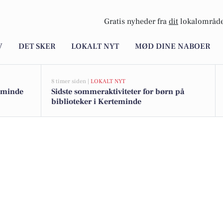
Gratis nyheder fra
dit
lokalområde
V
DET SKER
LOKALT NYT
MØD DINE NABOER
8 timer siden |
LOKALT NYT
teminde
Sidste sommeraktiviteter for børn på
biblioteker i Kerteminde