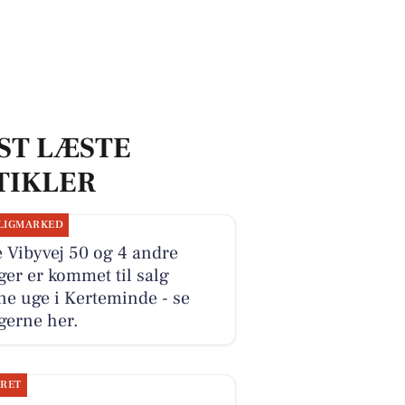
ST LÆSTE
TIKLER
LIGMARKED
e Vibyvej 50 og 4 andre
ger er kommet til salg
e uge i Kerteminde - se
gerne her.
JRET