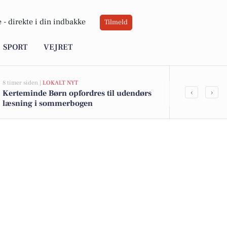
 -
direkte i din indbakke
Tilmeld
SPORT
VEJRET
8 timer siden |
LOKALT NYT
13 timer siden |
L
‹
›
Kerteminde Børn opfordres til udendørs
Kerteminde 
læsning i sommerbogen
inden sæsons