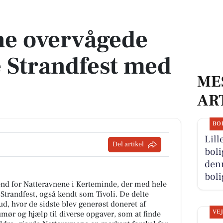
trandfest med stor succes
ne overvågede
 Strandfest med
ME
AR
BO
Lill
Del artikel
boli
denn
boli
nd for Natteravnene i Kerteminde, der med hele
Strandfest, også kendt som Tivoli. De delte
, hvor de sidste blev generøst doneret af
VE
r og hjælp til diverse opgaver, som at finde