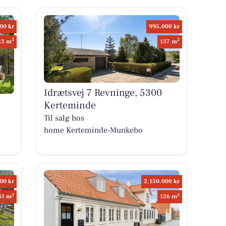
00 kr
995.000 kr
2
2
33 m
137 m
Idrætsvej 7 Revninge, 5300
Kerteminde
Til salg hos
home Kerteminde-Munkebo
00 kr
2.150.000 kr
2
2
41 m
126 m