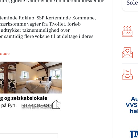
ældre, gjorde Natteravnene en markant forskel for
Sole
rteminde Roklub, SSP Kerteminde Kommune,
mærksomme vagter fra Tivoliet, forløb
e udtrykker taknemmelighed over
samtidig flere voksne til at deltage i deres
mmune