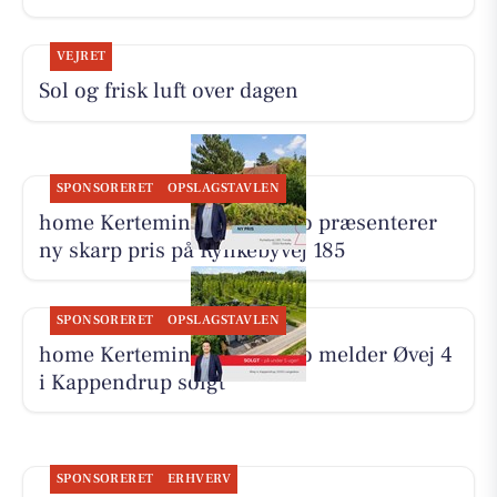
VEJRET
Sol og frisk luft over dagen
SPONSORERET
OPSLAGSTAVLEN
home Kerteminde-Munkebo præsenterer
ny skarp pris på Rynkebyvej 185
SPONSORERET
OPSLAGSTAVLEN
home Kerteminde-Munkebo melder Øvej 4
i Kappendrup solgt
SPONSORERET
ERHVERV