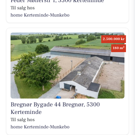
Peder Møllerstr 1, 5300 Kerteminde
Til salg hos
home Kerteminde-Munkebo
2.500.000 kr
2
180 m
Bregnør Bygade 44 Bregnør, 5300
Kerteminde
Til salg hos
home Kerteminde-Munkebo