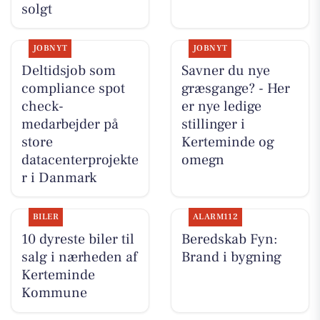
solgt
JOBNYT
JOBNYT
Deltidsjob som
Savner du nye
compliance spot
græsgange? - Her
check-
er nye ledige
medarbejder på
stillinger i
store
Kerteminde og
datacenterprojekte
omegn
r i Danmark
BILER
ALARM112
10 dyreste biler til
Beredskab Fyn:
salg i nærheden af
Brand i bygning
Kerteminde
Kommune