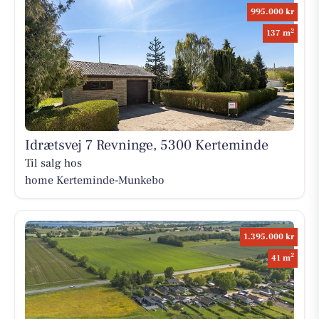
995.000 kr
2
137 m
Idrætsvej 7 Revninge, 5300 Kerteminde
Til salg hos
home Kerteminde-Munkebo
1.395.000 kr
2
41 m