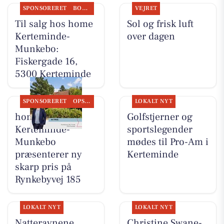
SPONSORERET
BOLIGMARKED
VEJRET
Til salg hos home
Sol og frisk luft
Kerteminde-
over dagen
Munkebo:
Fiskergade 16,
5300 Kerteminde
SPONSORERET
OPSLAGSTAVLEN
LOKALT NYT
home
Golfstjerner og
Kerteminde-
sportslegender
Munkebo
mødes til Pro-Am i
præsenterer ny
Kerteminde
skarp pris på
Rynkebyvej 185
LOKALT NYT
LOKALT NYT
Natteravnene
Christine Swane-