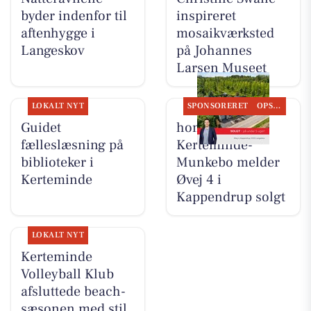
byder indenfor til
inspireret
aftenhygge i
mosaikværksted
Langeskov
på Johannes
Larsen Museet
LOKALT NYT
SPONSORERET
OPSLAGSTAVLEN
Guidet
home
fælleslæsning på
Kerteminde-
biblioteker i
Munkebo melder
Kerteminde
Øvej 4 i
Kappendrup solgt
LOKALT NYT
Kerteminde
Volleyball Klub
afsluttede beach-
sæsonen med stil