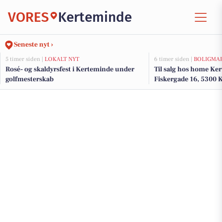
VORES
Kerteminde
Seneste nyt ›
5 timer siden |
LOKALT NYT
6 timer siden |
BOLIGMA
Rosé- og skaldyrsfest i Kerteminde under
Til salg hos home K
golfmesterskab
Fiskergade 16, 5300 