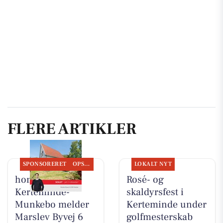
FLERE ARTIKLER
SPONSORERET
OPSLAGSTAVLEN
LOKALT NYT
home
Rosé- og
Kerteminde-
skaldyrsfest i
Munkebo melder
Kerteminde under
Marslev Byvej 6
golfmesterskab