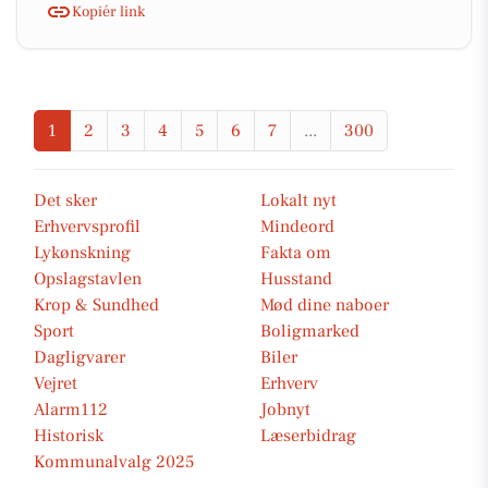
Kopiér link
1
2
3
4
5
6
7
...
300
Det sker
Lokalt nyt
Erhvervsprofil
Mindeord
Lykønskning
Fakta om
Opslagstavlen
Husstand
Krop & Sundhed
Mød dine naboer
Sport
Boligmarked
Dagligvarer
Biler
Vejret
Erhverv
Alarm112
Jobnyt
Historisk
Læserbidrag
Kommunalvalg 2025