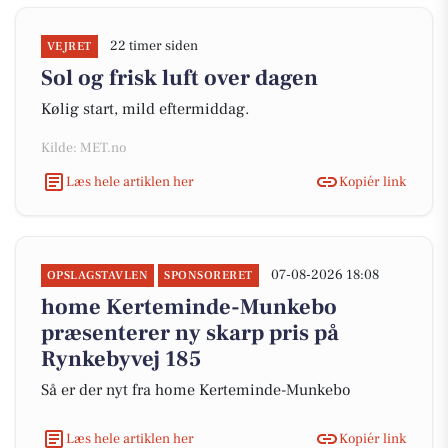
22 timer siden
VEJRET
Sol og frisk luft over dagen
Kølig start, mild eftermiddag.
Kilde: MET.no
Læs hele artiklen her
Kopiér link
07-08-2026 18:08
OPSLAGSTAVLEN
SPONSORERET
home Kerteminde-Munkebo
præsenterer ny skarp pris på
Rynkebyvej 185
Så er der nyt fra home Kerteminde-Munkebo
Læs hele artiklen her
Kopiér link