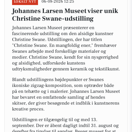
06-08-2026 12:25
LOKALT NYT
Johannes Larsen Museet viser unik
Christine Swane-udstilling
Johannes Larsen Museet præsenterer en
fascinerende udstilling om den alsidige kunstner
Christine Swane. Udstillingen, der har titlen
"Christine Swane. En mangfoldig ener," fremhæver
Swanes arbejde med forskellige materialer og
medier. Christine Swane, kendt for sin nysgerrighed
og alsidighed, udforskede kunstens
udtryksmuligheder gennem keramik og tekstilkunst.
Blandt udstillingens højdepunkter er Swanes
ikoniske zigzag-komposition, som optræder både
på en tehætte og i malerier. Johannes Larsen Museet
har bevaret en omfattende samling af hendes
skitser, der giver besøgende et indblik i kunstnerens
kreative proces.
Udstillingen er tilgængelig til og med 13.
september. Der er åbent dagligt indtil 31. august og
derefter fra tirsdag til søndag. Besøg museet for at