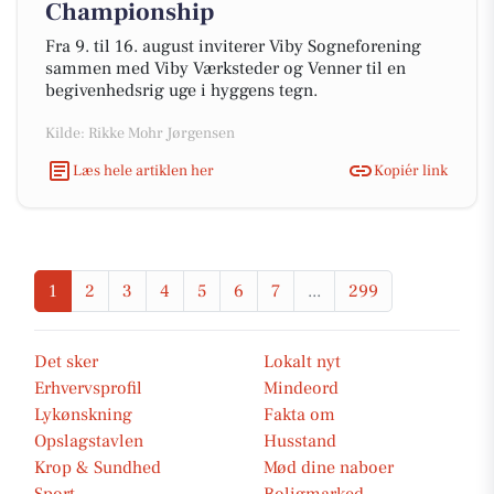
Championship
Fra 9. til 16. august inviterer Viby Sogneforening
sammen med Viby Værksteder og Venner til en
begivenhedsrig uge i hyggens tegn.
Kilde: Rikke Mohr Jørgensen
Læs hele artiklen her
Kopiér link
1
2
3
4
5
6
7
...
299
Det sker
Lokalt nyt
Erhvervsprofil
Mindeord
Lykønskning
Fakta om
Opslagstavlen
Husstand
Krop & Sundhed
Mød dine naboer