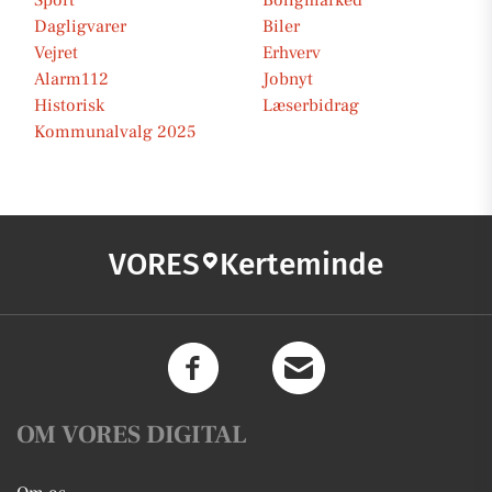
Sport
Boligmarked
Dagligvarer
Biler
Vejret
Erhverv
Alarm112
Jobnyt
Historisk
Læserbidrag
Kommunalvalg 2025
VORES
Kerteminde
OM VORES DIGITAL