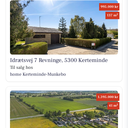
995.000 kr
2
137 m
Idrætsvej 7 Revninge, 5300 Kerteminde
Til salg hos
home Kerteminde-Munkebo
1.395.000 kr
2
41 m