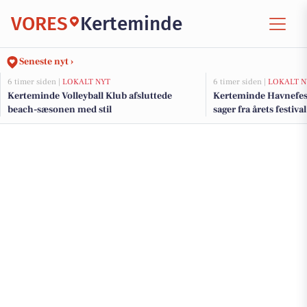
VORES
Kerteminde
Seneste nyt ›
6 timer siden |
LOKALT NYT
6 timer siden |
LOKALT N
Kerteminde Volleyball Klub afsluttede
Kerteminde Havnefest
beach-sæsonen med stil
sager fra årets festival