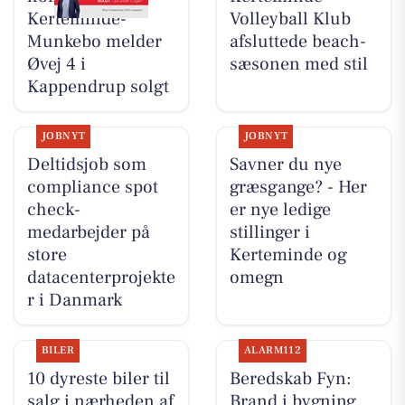
Kerteminde-
Volleyball Klub
Munkebo melder
afsluttede beach-
Øvej 4 i
sæsonen med stil
Kappendrup solgt
JOBNYT
JOBNYT
Deltidsjob som
Savner du nye
compliance spot
græsgange? - Her
check-
er nye ledige
medarbejder på
stillinger i
store
Kerteminde og
datacenterprojekte
omegn
r i Danmark
BILER
ALARM112
10 dyreste biler til
Beredskab Fyn:
salg i nærheden af
Brand i bygning