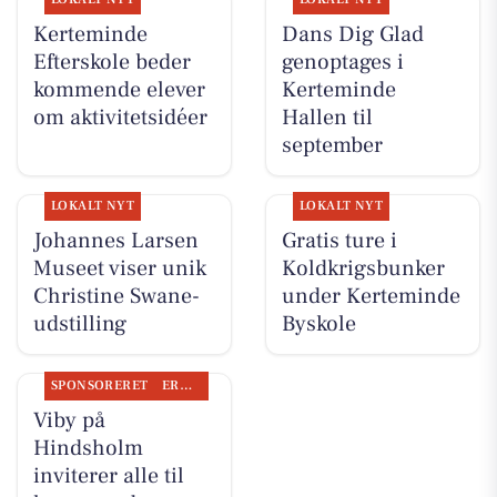
Kerteminde
Dans Dig Glad
Efterskole beder
genoptages i
kommende elever
Kerteminde
om aktivitetsidéer
Hallen til
september
LOKALT NYT
LOKALT NYT
Johannes Larsen
Gratis ture i
Museet viser unik
Koldkrigsbunker
Christine Swane-
under Kerteminde
udstilling
Byskole
SPONSORERET
ERHVERV
Viby på
Hindsholm
inviterer alle til