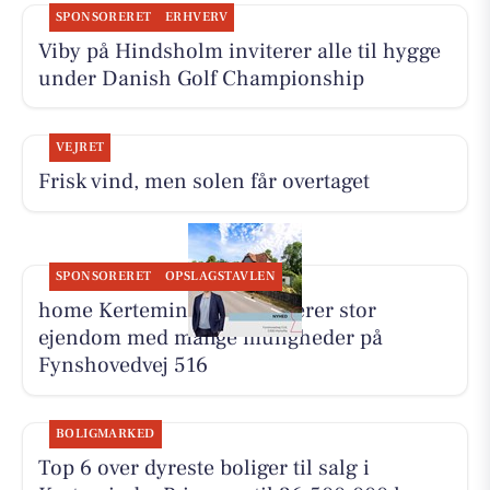
SPONSORERET
ERHVERV
Viby på Hindsholm inviterer alle til hygge
under Danish Golf Championship
VEJRET
Frisk vind, men solen får overtaget
SPONSORERET
OPSLAGSTAVLEN
home Kerteminde præsenterer stor
ejendom med mange muligheder på
Fynshovedvej 516
BOLIGMARKED
Top 6 over dyreste boliger til salg i