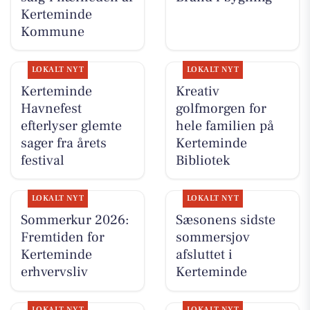
Kerteminde
Kommune
LOKALT NYT
LOKALT NYT
Kerteminde
Kreativ
Havnefest
golfmorgen for
efterlyser glemte
hele familien på
sager fra årets
Kerteminde
festival
Bibliotek
LOKALT NYT
LOKALT NYT
Sommerkur 2026:
Sæsonens sidste
Fremtiden for
sommersjov
Kerteminde
afsluttet i
erhvervsliv
Kerteminde
LOKALT NYT
LOKALT NYT