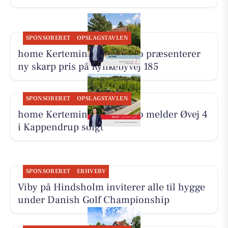
SPONSORERET
OPSLAGSTAVLEN
home Kerteminde-Munkebo præsenterer
ny skarp pris på Rynkebyvej 185
SPONSORERET
OPSLAGSTAVLEN
home Kerteminde-Munkebo melder Øvej 4
i Kappendrup solgt
SPONSORERET
ERHVERV
Viby på Hindsholm inviterer alle til hygge
under Danish Golf Championship