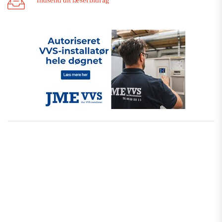
Indsend dit læserbidrag