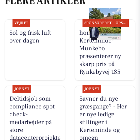
FLERE ARTIKLER
VEJRET
SPONSORERET
OPSLAGSTAVLEN
Sol og frisk luft
home
over dagen
Kerteminde-
Munkebo
præsenterer ny
skarp pris på
Rynkebyvej 185
JOBNYT
JOBNYT
Deltidsjob som
Savner du nye
compliance spot
græsgange? - Her
check-
er nye ledige
medarbejder på
stillinger i
store
Kerteminde og
datacenterprojekte
omegn