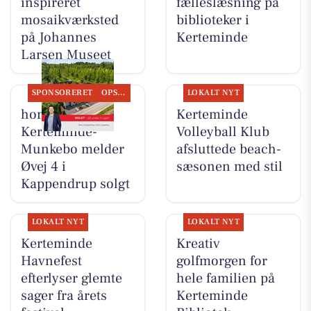
inspireret
fælleslæsning på
mosaikværksted
biblioteker i
på Johannes
Kerteminde
Larsen Museet
SPONSORERET
OPSLAGSTAVLEN
LOKALT NYT
home
Kerteminde
Kerteminde-
Volleyball Klub
Munkebo melder
afsluttede beach-
Øvej 4 i
sæsonen med stil
Kappendrup solgt
LOKALT NYT
LOKALT NYT
Kerteminde
Kreativ
Havnefest
golfmorgen for
efterlyser glemte
hele familien på
sager fra årets
Kerteminde