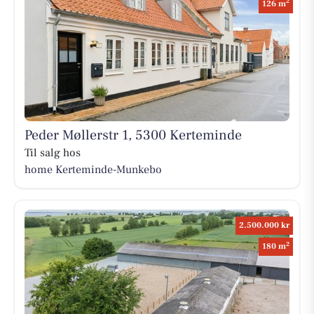
2
126 m
Peder Møllerstr 1, 5300 Kerteminde
Til salg hos
home Kerteminde-Munkebo
2.500.000 kr
2
180 m