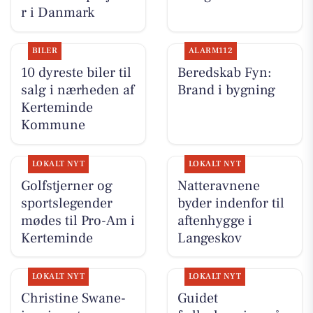
r i Danmark
BILER
ALARM112
10 dyreste biler til
Beredskab Fyn:
salg i nærheden af
Brand i bygning
Kerteminde
Kommune
LOKALT NYT
LOKALT NYT
Golfstjerner og
Natteravnene
sportslegender
byder indenfor til
mødes til Pro-Am i
aftenhygge i
Kerteminde
Langeskov
LOKALT NYT
LOKALT NYT
Christine Swane-
Guidet