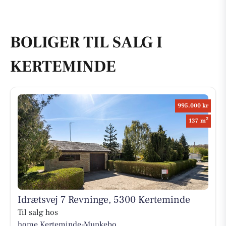
BOLIGER TIL SALG I
KERTEMINDE
995.000 kr
2
137 m
Idrætsvej 7 Revninge, 5300 Kerteminde
Til salg hos
home Kerteminde-Munkebo