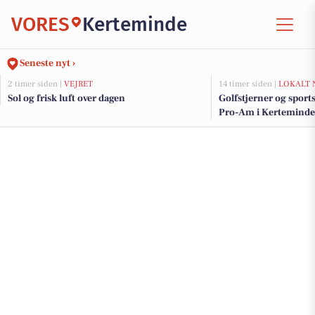
VORES
Kerteminde
Seneste nyt ›
2 timer siden |
VEJRET
14 timer siden |
LOKALT 
Sol og frisk luft over dagen
Golfstjerner og sport
Pro-Am i Kerteminde