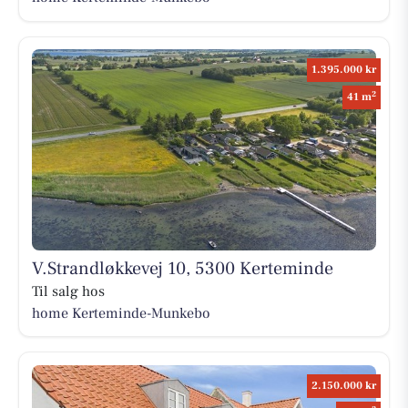
1.395.000 kr
2
41 m
V.Strandløkkevej 10, 5300 Kerteminde
Til salg hos
home Kerteminde-Munkebo
2.150.000 kr