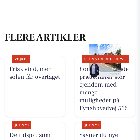
FLERE ARTIKLER
VEJRET
SPONSORERET
OPSLAGSTAVLEN
Frisk vind, men
home Kerteminde
solen får overtaget
præsenterer stor
ejendom med
mange
muligheder på
Fynshovedvej 516
JOBNYT
JOBNYT
Deltidsjob som
Savner du nye