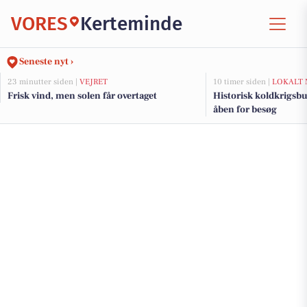
VORES
Kerteminde
Seneste nyt ›
23 minutter siden |
VEJRET
10 timer siden |
LOKALT 
Frisk vind, men solen får overtaget
Historisk koldkrigsb
åben for besøg