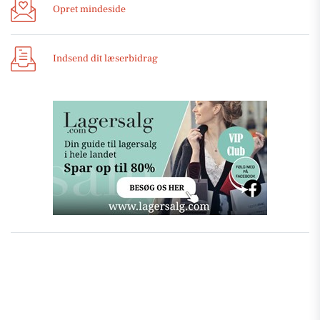
Opret mindeside
Indsend dit læserbidrag