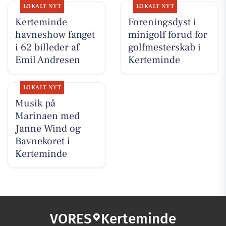
LOKALT NYT
LOKALT NYT
Kerteminde
Foreningsdyst i
havneshow fanget
minigolf forud for
i 62 billeder af
golfmesterskab i
Emil Andresen
Kerteminde
LOKALT NYT
Musik på
Marinaen med
Janne Wind og
Bavnekoret i
Kerteminde
VORES
Kerteminde