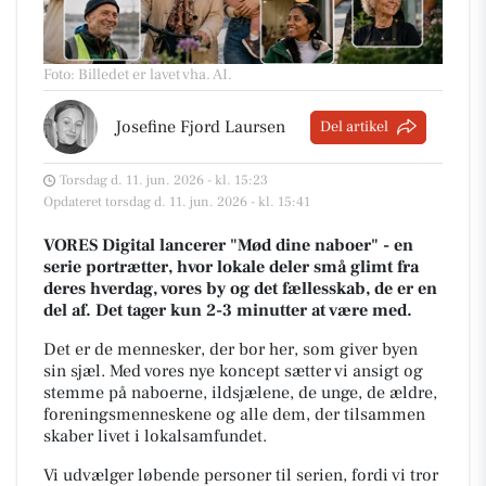
Foto: Billedet er lavet vha. AI
.
Josefine Fjord Laursen
Del artikel
Torsdag d. 11. jun. 2026 - kl. 15:23
Opdateret torsdag d. 11. jun. 2026 - kl. 15:41
VORES Digital lancerer "Mød dine naboer" - en
serie portrætter, hvor lokale deler små glimt fra
deres hverdag, vores by og det fællesskab, de er en
del af. Det tager kun 2-3 minutter at være med.
Det er de mennesker, der bor her, som giver byen
sin sjæl.
Med vores nye koncept sætter vi ansigt og
stemme på naboerne, ildsjælene, de unge, de ældre,
foreningsmenneskene og alle dem, der tilsammen
skaber livet i lokalsamfundet.
Vi udvælger løbende personer til serien, fordi vi tror