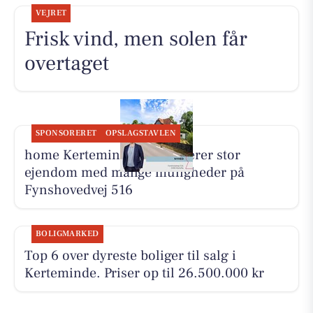
VEJRET
Frisk vind, men solen får
overtaget
SPONSORERET
OPSLAGSTAVLEN
home Kerteminde præsenterer stor
ejendom med mange muligheder på
Fynshovedvej 516
BOLIGMARKED
Top 6 over dyreste boliger til salg i
Kerteminde. Priser op til 26.500.000 kr