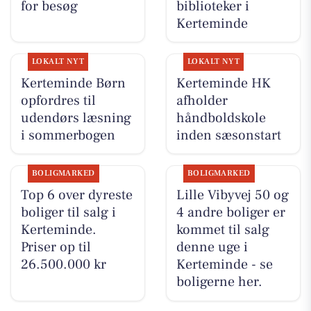
for besøg
biblioteker i
Kerteminde
LOKALT NYT
LOKALT NYT
Kerteminde Børn
Kerteminde HK
opfordres til
afholder
udendørs læsning
håndboldskole
i sommerbogen
inden sæsonstart
BOLIGMARKED
BOLIGMARKED
Top 6 over dyreste
Lille Vibyvej 50 og
boliger til salg i
4 andre boliger er
Kerteminde.
kommet til salg
Priser op til
denne uge i
26.500.000 kr
Kerteminde - se
boligerne her.