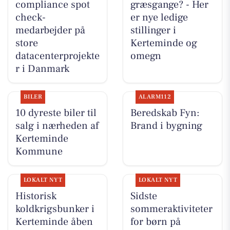
compliance spot
græsgange? - Her
check-
er nye ledige
medarbejder på
stillinger i
store
Kerteminde og
datacenterprojekte
omegn
r i Danmark
BILER
ALARM112
10 dyreste biler til
Beredskab Fyn:
salg i nærheden af
Brand i bygning
Kerteminde
Kommune
LOKALT NYT
LOKALT NYT
Historisk
Sidste
koldkrigsbunker i
sommeraktiviteter
Kerteminde åben
for børn på