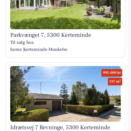
Parkvænget 7, 5300 Kerteminde
Til salg hos
home Kerteminde-Munkebo
995.000 kr
2
137 m
Idrætsvej 7 Revninge, 5300 Kerteminde