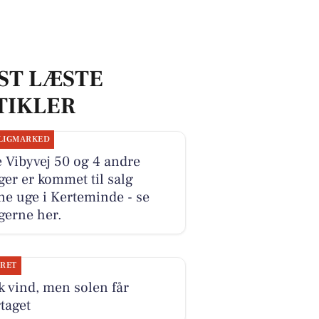
ST LÆSTE
TIKLER
LIGMARKED
e Vibyvej 50 og 4 andre
ger er kommet til salg
e uge i Kerteminde - se
gerne her.
JRET
k vind, men solen får
taget