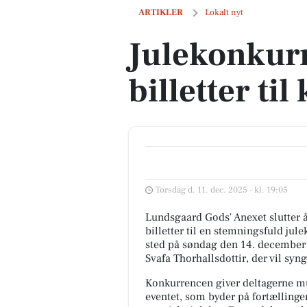
Julekonkurrence: Vind billetter til kon
ARTIKLER
Lokalt nyt
Julekonkur
billetter ti
Torsdag d. 11. dec. 2025 - kl. 19:05
Lundsgaard Gods' Anexet slutter å
billetter til en stemningsfuld jule
sted på søndag den 14. december 
Svafa Thorhallsdottir, der vil syn
Konkurrencen giver deltagerne mul
eventet, som byder på fortælling