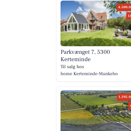
4.500.0
1
Parkvænget 7, 5300
Kerteminde
Til salg hos
home Kerteminde-Munkebo
1.395.0