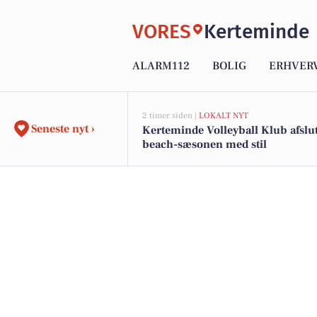
VORES
Kerteminde
ALARM112
BOLIG
ERHVER
2 timer siden |
LOKALT NYT
Seneste nyt ›
Kerteminde Volleyball Klub afslu
beach-sæsonen med stil