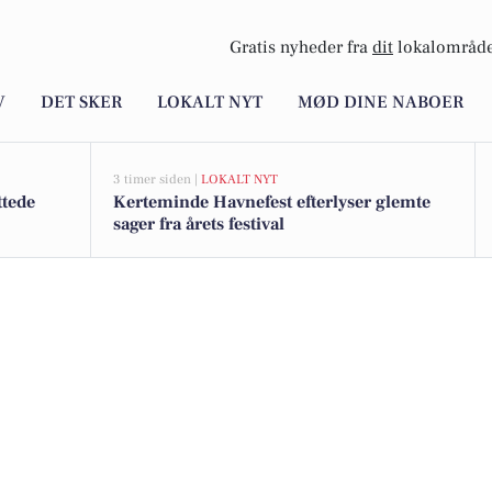
Gratis nyheder fra
dit
lokalområde
V
DET SKER
LOKALT NYT
MØD DINE NABOER
3 timer siden |
LOKALT NYT
ttede
Kerteminde Havnefest efterlyser glemte
sager fra årets festival