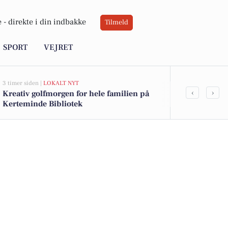
 -
direkte i din indbakke
Tilmeld
SPORT
VEJRET
3 timer siden |
LOKALT NYT
3 timer siden |
L
‹
›
Kreativ golfmorgen for hele familien på
Sommerkur 2
Kerteminde Bibliotek
Kerteminde 