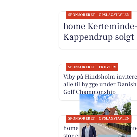
SPONSORERET
OPSLAGSTAVLEN
home Kerteminde-
Kappendrup solgt
SPONSORERET
ERHVERV
Viby på Hindsholm invitere
alle til hygge under Danish
Golf Championship
SPONSORERET
OPSLAGSTAVLEN
home Kerteminde præsente
stor ejendom med mange