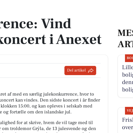
cert i Anexet
rence: Vind
ME
l koncert i Anexet
AR
BO
Lill
Del artikel
boli
denn
boli
ret af med en særlig julekonkurrence, hvor to
koncert kan vindes. Den sidste koncert i år finder
klokken 15:00, og kan opleves i selskab med
VE
ge og fortælle om den islandske jul.
Fris
ighed for at skrive, hvem de vil tage med til
over
er om troldemor Grýla, de 13 julesvende og den