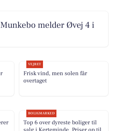
Munkebo melder Øvej 4 i
VEJRET
r
Frisk vind, men solen får
overtaget
BOLIGMARKED
rer
Top 6 over dyreste boliger til
salg i Kerteminde. Priser op til