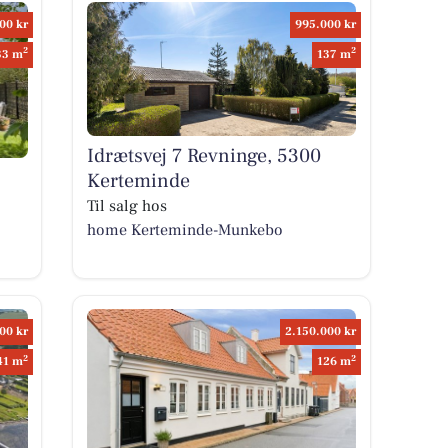
00 kr
995.000 kr
2
2
33 m
137 m
Idrætsvej 7 Revninge, 5300
Kerteminde
Til salg hos
home Kerteminde-Munkebo
00 kr
2.150.000 kr
2
2
41 m
126 m