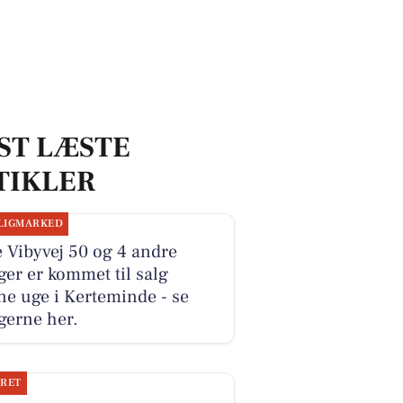
ST LÆSTE
TIKLER
LIGMARKED
e Vibyvej 50 og 4 andre
ger er kommet til salg
e uge i Kerteminde - se
gerne her.
JRET