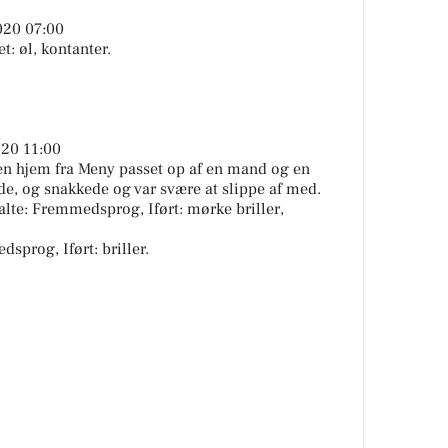
020 07:00
t: øl, kontanter.
020 11:00
en hjem fra Meny passet op af en mand og en
de, og snakkede og var svære at slippe af med.
alte: Fremmedsprog, Iført: mørke briller,
dsprog, Iført: briller.