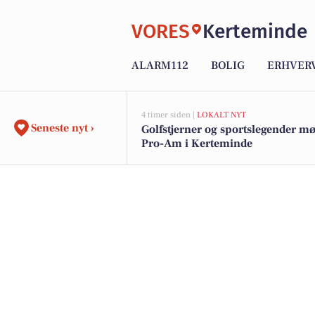
VORES
Kerteminde
ALARM112
BOLIG
ERHVER
4 timer siden |
LOKALT NYT
Seneste nyt ›
Golfstjerner og sportslegender mø
Pro-Am i Kerteminde