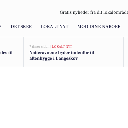
Gratis nyheder fra
dit
lokalområde
V
DET SKER
LOKALT NYT
MØD DINE NABOER
7 timer siden |
LOKALT NYT
des til
Natteravnene byder indenfor til
aftenhygge i Langeskov