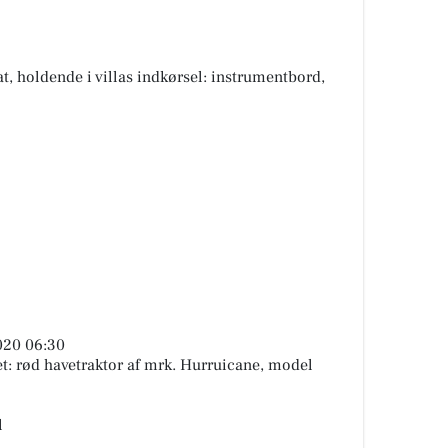
at, holdende i villas indkørsel: instrumentbord,
020 06:30
t: rød havetraktor af mrk. Hurruicane, model
l