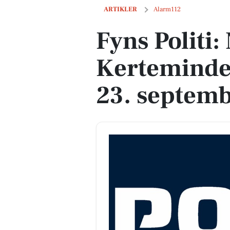
Fyns Politi: Nyt fra Kerteminde - onsd
ARTIKLER
Alarm112
Fyns Politi: 
Kerteminde
23. septem