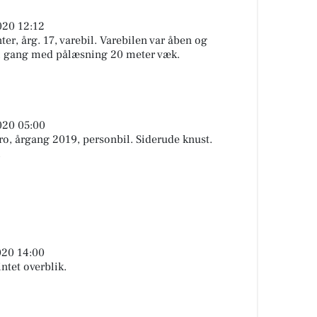
020 12:12
ter, årg. 17, varebil. Varebilen var åben og
 i gang med pålæsning 20 meter væk.
020 05:00
ro, årgang 2019, personbil. Siderude knust.
.
020 14:00
intet overblik.