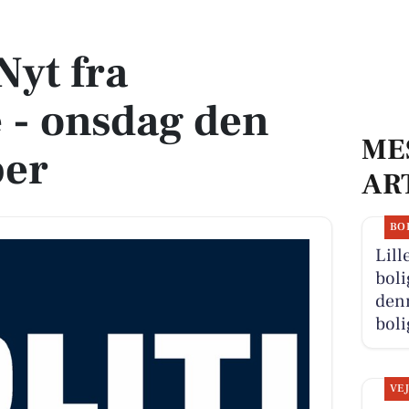
ag den 23. september
Nyt fra
 - onsdag den
ME
ber
AR
BO
Lill
boli
denn
boli
VE