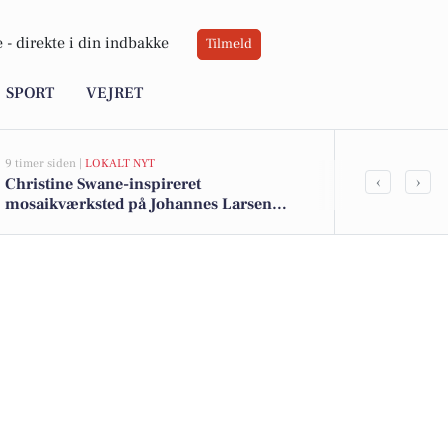
 -
direkte i din indbakke
Tilmeld
SPORT
VEJRET
9 timer siden |
LOKALT NYT
10 timer siden |
L
‹
›
Christine Swane-inspireret
Guidet fælle
mosaikværksted på Johannes Larsen
Kerteminde
Museet