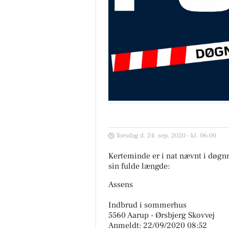
Torsdag d. 24. sep. 2020 - kl. 06:00
Kerteminde er i nat nævnt i døgnr
sin fulde længde:
Assens
Indbrud i sommerhus
5560 Aarup - Ørsbjerg Skovvej
Anmeldt: 22/09/2020 08:52