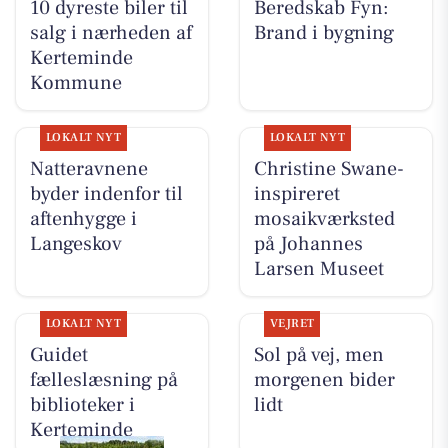
10 dyreste biler til
Beredskab Fyn:
salg i nærheden af
Brand i bygning
Kerteminde
Kommune
LOKALT NYT
LOKALT NYT
Natteravnene
Christine Swane-
byder indenfor til
inspireret
aftenhygge i
mosaikværksted
Langeskov
på Johannes
Larsen Museet
LOKALT NYT
VEJRET
Guidet
Sol på vej, men
fælleslæsning på
morgenen bider
biblioteker i
lidt
Kerteminde