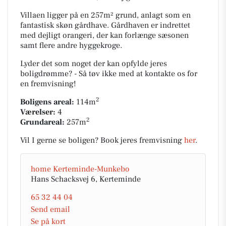
Villaen ligger på en 257m² grund, anlagt som en
fantastisk skøn gårdhave. Gårdhaven er indrettet
med dejligt orangeri, der kan forlænge sæsonen
samt flere andre hyggekroge.
Lyder det som noget der kan opfylde jeres
boligdrømme? - Så tøv ikke med at kontakte os for
en fremvisning!
2
Boligens areal:
114m
Værelser:
4
2
Grundareal:
257m
Vil I gerne se boligen? Book jeres fremvisning
her
.
home Kerteminde-Munkebo
Hans Schacksvej 6, Kerteminde
65 32 44 04
Send email
Se på kort