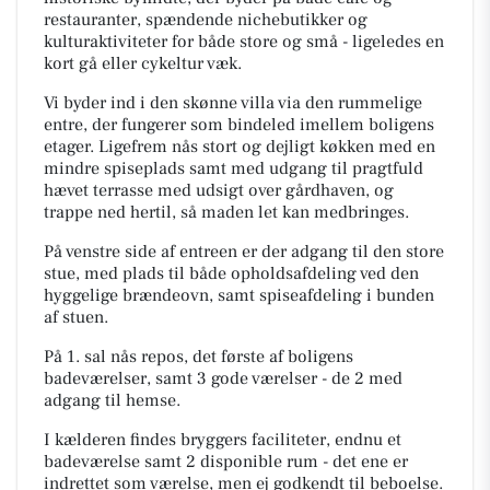
restauranter, spændende nichebutikker og
kulturaktiviteter for både store og små - ligeledes en
kort gå eller cykeltur væk.
Vi byder ind i den skønne villa via den rummelige
entre, der fungerer som bindeled imellem boligens
etager. Ligefrem nås stort og dejligt køkken med en
mindre spiseplads samt med udgang til pragtfuld
hævet terrasse med udsigt over gårdhaven, og
trappe ned hertil, så maden let kan medbringes.
På venstre side af entreen er der adgang til den store
stue, med plads til både opholdsafdeling ved den
hyggelige brændeovn, samt spiseafdeling i bunden
af stuen.
På 1. sal nås repos, det første af boligens
badeværelser, samt 3 gode værelser - de 2 med
adgang til hemse.
I kælderen findes bryggers faciliteter, endnu et
badeværelse samt 2 disponible rum - det ene er
indrettet som værelse, men ej godkendt til beboelse.