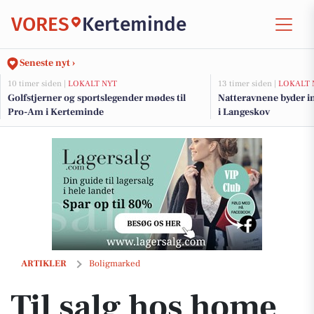
VORES
Kerteminde
Seneste nyt ›
10 timer siden |
LOKALT NYT
13 timer siden |
LOKALT 
Golfstjerner og sportslegender mødes til
Natteravnene byder in
Pro-Am i Kerteminde
i Langeskov
Til salg hos home Kerteminde-Munkebo: I.A.Larsensvej 13, 5300 Ke
ARTIKLER
Boligmarked
Til salg hos home