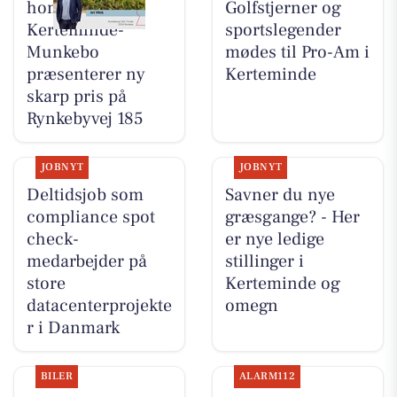
home
Golfstjerner og
Kerteminde-
sportslegender
Munkebo
mødes til Pro-Am i
præsenterer ny
Kerteminde
skarp pris på
Rynkebyvej 185
JOBNYT
JOBNYT
Deltidsjob som
Savner du nye
compliance spot
græsgange? - Her
check-
er nye ledige
medarbejder på
stillinger i
store
Kerteminde og
datacenterprojekte
omegn
r i Danmark
BILER
ALARM112