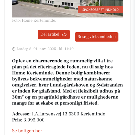
Foto: Home Kerteminde
.
Del artikel
Besøg virksomheden
Lørdag d. 01. nov. 2025 - kl. 11:40
Oplev en charmerende og rummelig villa i tre
plan på det eftertragtede Feden, nu til salg hos
Home Kerteminde. Denne bolig kombinerer
bylivets bekvemmeligheder med naturskønne
omgivelser, hvor Lundsgårdskoven og Sydstranden
er inden for gåafstand. Med et fleksibelt udhus på
30m² og en pragtfuld gårdhave er mulighederne
mange for at skabe et personligt fristed.
Adresse:
I.A.Larsensvej 13 5300 Kerteminde
Pris:
3.995.000
Se boligen her