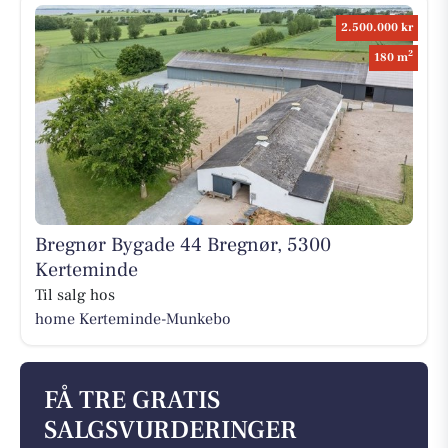
2.500.000 kr
2
180 m
Bregnør Bygade 44 Bregnør, 5300
Kerteminde
Til salg hos
home Kerteminde-Munkebo
FÅ TRE GRATIS
SALGSVURDERINGER