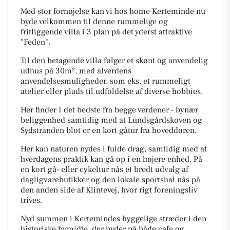
Med stor fornøjelse kan vi hos home Kerteminde nu
byde velkommen til denne rummelige og
fritliggende villa i 3 plan på det yderst attraktive
"Feden".
Til den betagende villa følger et skønt og anvendelig
udhus på 30m², med alverdens
anvendelsesmuligheder. som eks. et rummeligt
atelier eller plads til udfoldelse af diverse hobbies.
Her finder I det bedste fra begge verdener - bynær
beliggenhed samtidig med at Lundsgårdskoven og
Sydstranden blot er en kort gåtur fra hoveddøren.
Her kan naturen nydes i fulde drag, samtidig med at
hverdagens praktik kan gå op i en højere enhed. På
en kort gå- eller cykeltur nås et bredt udvalg af
dagligvarebutikker og den lokale sportshal nås på
den anden side af Klintevej, hvor rigt foreningsliv
trives.
Nyd summen i Kertemindes hyggelige stræder i den
historiske bymidte, der byder på både cafe og