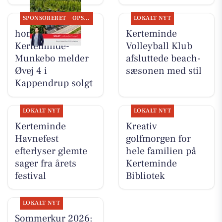
SPONSORERET
OPSLAGSTAVLEN
LOKALT NYT
home
Kerteminde
Kerteminde-
Volleyball Klub
Munkebo melder
afsluttede beach-
Øvej 4 i
sæsonen med stil
Kappendrup solgt
LOKALT NYT
LOKALT NYT
Kerteminde
Kreativ
Havnefest
golfmorgen for
efterlyser glemte
hele familien på
sager fra årets
Kerteminde
festival
Bibliotek
LOKALT NYT
Sommerkur 2026: