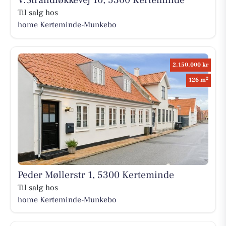
V.Strandløkkevej 10, 5300 Kerteminde
Til salg hos
home Kerteminde-Munkebo
2.150.000 kr
2
126 m
Peder Møllerstr 1, 5300 Kerteminde
Til salg hos
home Kerteminde-Munkebo