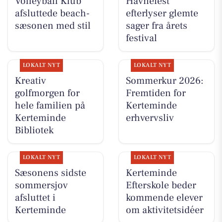
Volleyball Klub
Havnefest
afsluttede beach-
efterlyser glemte
sæsonen med stil
sager fra årets
festival
LOKALT NYT
LOKALT NYT
Kreativ
Sommerkur 2026:
golfmorgen for
Fremtiden for
hele familien på
Kerteminde
Kerteminde
erhvervsliv
Bibliotek
LOKALT NYT
LOKALT NYT
Sæsonens sidste
Kerteminde
sommersjov
Efterskole beder
afsluttet i
kommende elever
Kerteminde
om aktivitetsidéer