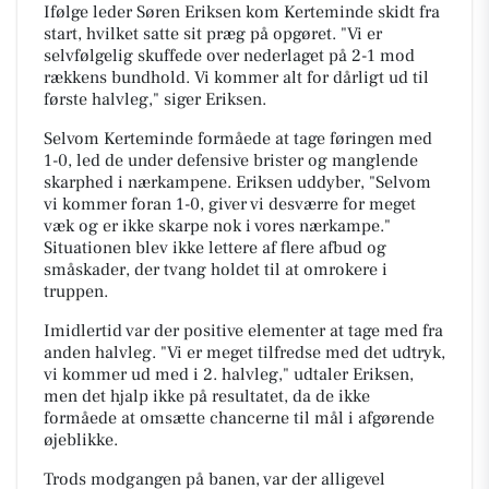
Ifølge leder Søren Eriksen kom Kerteminde skidt fra
start, hvilket satte sit præg på opgøret. "Vi er
selvfølgelig skuffede over nederlaget på 2-1 mod
rækkens bundhold. Vi kommer alt for dårligt ud til
første halvleg," siger Eriksen.
Selvom Kerteminde formåede at tage føringen med
1-0, led de under defensive brister og manglende
skarphed i nærkampene. Eriksen uddyber, "Selvom
vi kommer foran 1-0, giver vi desværre for meget
væk og er ikke skarpe nok i vores nærkampe."
Situationen blev ikke lettere af flere afbud og
småskader, der tvang holdet til at omrokere i
truppen.
Imidlertid var der positive elementer at tage med fra
anden halvleg. "Vi er meget tilfredse med det udtryk,
vi kommer ud med i 2. halvleg," udtaler Eriksen,
men det hjalp ikke på resultatet, da de ikke
formåede at omsætte chancerne til mål i afgørende
øjeblikke.
Trods modgangen på banen, var der alligevel