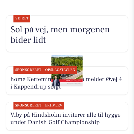
VEJRET
Sol på vej, men morgenen
bider lidt
SPONSORERET
OPSLAGSTAVLEN
home Kerteminde-Munkebo melder Øvej 4
i Kappendrup solgt
SPONSORERET
ERHVERV
Viby på Hindsholm inviterer alle til hygge
under Danish Golf Championship