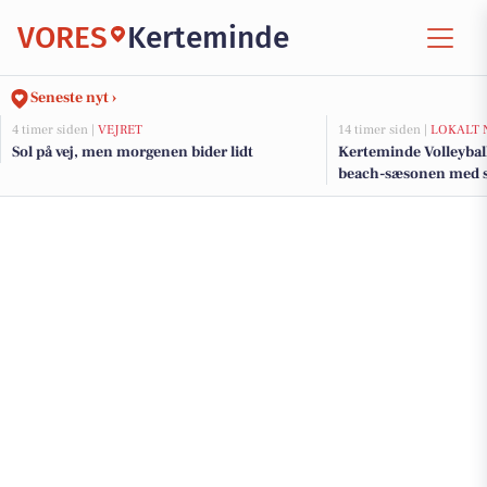
VORES
Kerteminde
Seneste nyt ›
4 timer siden |
VEJRET
14 timer siden |
LOKALT 
Sol på vej, men morgenen bider lidt
Kerteminde Volleyball
beach-sæsonen med s