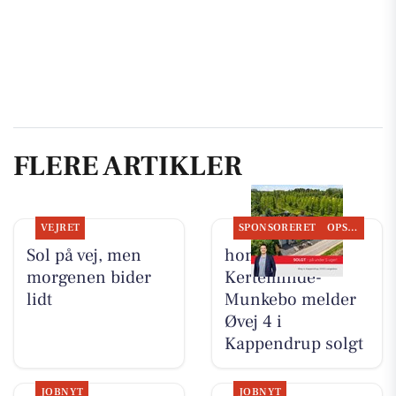
FLERE ARTIKLER
VEJRET
SPONSORERET
OPSLAGSTAVLEN
Sol på vej, men
home
morgenen bider
Kerteminde-
lidt
Munkebo melder
Øvej 4 i
Kappendrup solgt
JOBNYT
JOBNYT