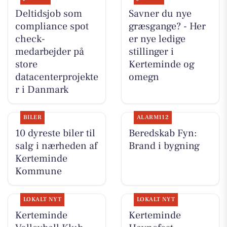
Deltidsjob som
Savner du nye
compliance spot
græsgange? - Her
check-
er nye ledige
medarbejder på
stillinger i
store
Kerteminde og
datacenterprojekte
omegn
r i Danmark
BILER
ALARM112
10 dyreste biler til
Beredskab Fyn:
salg i nærheden af
Brand i bygning
Kerteminde
Kommune
LOKALT NYT
LOKALT NYT
Kerteminde
Kerteminde