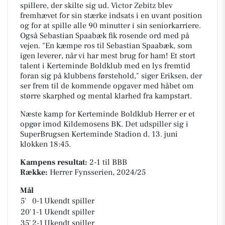
spillere, der skilte sig ud. Victor Zebitz blev
fremhævet for sin stærke indsats i en uvant position
og for at spille alle 90 minutter i sin seniorkarriere.
Også Sebastian Spaabæk fik rosende ord med på
vejen. "En kæmpe ros til Sebastian Spaabæk, som
igen leverer, når vi har mest brug for ham! Et stort
talent i Kerteminde Boldklub med en lys fremtid
foran sig på klubbens førstehold," siger Eriksen, der
ser frem til de kommende opgaver med håbet om
større skarphed og mental klarhed fra kampstart.
Næste kamp for Kerteminde Boldklub Herrer er et
opgør imod Kildemosens BK. Det udspiller sig i
SuperBrugsen Kerteminde Stadion
d. 13. juni
klokken 18:45.
Kampens resultat:
2-1
til BBB
Række:
Herrer Fynsserien, 2024/25
Mål
5'
0-1
Ukendt spiller
20'
1-1
Ukendt spiller
35'
2-1
Ukendt spiller