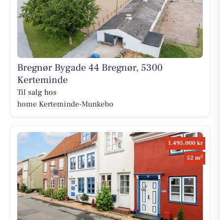
Bregnør Bygade 44 Bregnør, 5300
Kerteminde
Til salg hos
home Kerteminde-Munkebo
1.495.000 kr
2
52 m