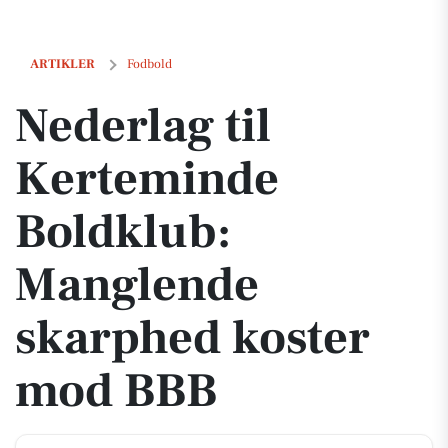
Nederlag til Kerteminde Boldklub: Manglende skarphed koster mod
ARTIKLER
Fodbold
Nederlag til
Kerteminde
Boldklub:
Manglende
skarphed koster
mod BBB