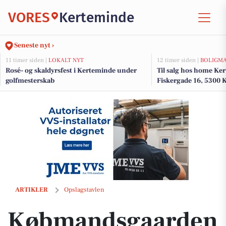
VORES
Kerteminde
Seneste nyt ›
11 timer siden |
LOKALT NYT
12 timer siden |
BOLIGM
Rosé- og skaldyrsfest i Kerteminde under
Til salg hos home K
golfmesterskab
Fiskergade 16, 5300 
Købmandsgaarden Kerteminde ApS tilbyder rensdyr til julegave eller
ARTIKLER
Opslagstavlen
Købmandsgaarden