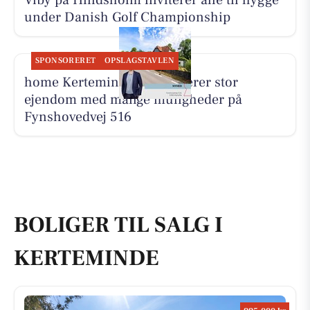
Viby på Hindsholm inviterer alle til hygge
under Danish Golf Championship
SPONSORERET
OPSLAGSTAVLEN
home Kerteminde præsenterer stor
ejendom med mange muligheder på
Fynshovedvej 516
BOLIGER TIL SALG I
KERTEMINDE