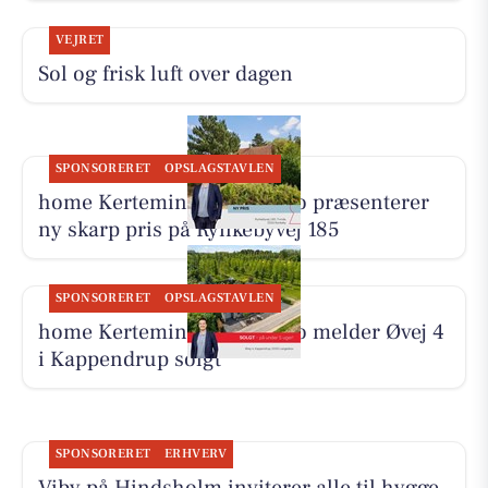
VEJRET
Sol og frisk luft over dagen
SPONSORERET
OPSLAGSTAVLEN
home Kerteminde-Munkebo præsenterer
ny skarp pris på Rynkebyvej 185
SPONSORERET
OPSLAGSTAVLEN
home Kerteminde-Munkebo melder Øvej 4
i Kappendrup solgt
SPONSORERET
ERHVERV