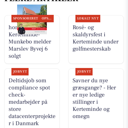
SPONSORERET
OPSLAGSTAVLEN
LOKALT NYT
home
Rosé- og
Kerteminde-
skaldyrsfest i
Munkebo melder
Kerteminde under
Marslev Byvej 6
golfmesterskab
solgt
JOBNYT
JOBNYT
Deltidsjob som
Savner du nye
compliance spot
græsgange? - Her
check-
er nye ledige
medarbejder på
stillinger i
store
Kerteminde og
datacenterprojekte
omegn
r i Danmark