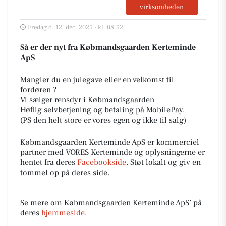
virksomheden
Fredag d. 12. dec. 2025 - kl. 08:52
Så er der nyt fra Købmandsgaarden Kerteminde
ApS
Mangler du en julegave eller en velkomst til
fordøren ?
Vi sælger rensdyr i Købmandsgaarden
Høflig selvbetjening og betaling på MobilePay.
(PS den helt store er vores egen og ikke til salg)
Købmandsgaarden Kerteminde ApS er kommerciel
partner med VORES Kerteminde og oplysningerne er
hentet fra deres
Facebookside
. Støt lokalt og giv en
tommel op på deres side.
Se mere om Købmandsgaarden Kerteminde ApS’ på
deres
hjemmeside
.