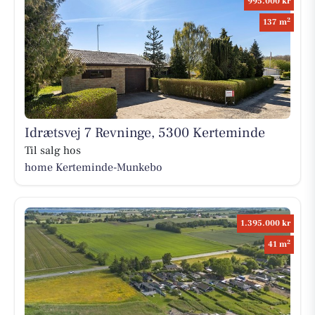
995.000 kr
2
137 m
Idrætsvej 7 Revninge, 5300 Kerteminde
Til salg hos
home Kerteminde-Munkebo
1.395.000 kr
2
41 m