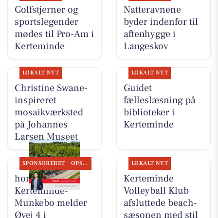
Golfstjerner og
Natteravnene
sportslegender
byder indenfor til
mødes til Pro-Am i
aftenhygge i
Kerteminde
Langeskov
LOKALT NYT
LOKALT NYT
Christine Swane-
Guidet
inspireret
fælleslæsning på
mosaikværksted
biblioteker i
på Johannes
Kerteminde
Larsen Museet
SPONSORERET
OPSLAGSTAVLEN
LOKALT NYT
home
Kerteminde
Kerteminde-
Volleyball Klub
Munkebo melder
afsluttede beach-
Øvej 4 i
sæsonen med stil