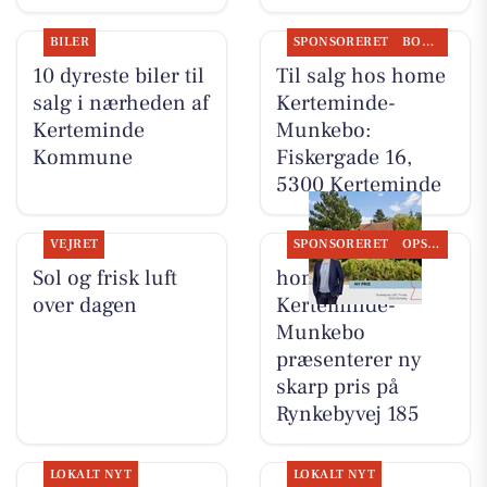
BILER
SPONSORERET
BOLIGMARKED
10 dyreste biler til
Til salg hos home
salg i nærheden af
Kerteminde-
Kerteminde
Munkebo:
Kommune
Fiskergade 16,
5300 Kerteminde
VEJRET
SPONSORERET
OPSLAGSTAVLEN
Sol og frisk luft
home
over dagen
Kerteminde-
Munkebo
præsenterer ny
skarp pris på
Rynkebyvej 185
LOKALT NYT
LOKALT NYT