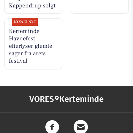
Kappendrup solgt
LOKALT NYT
Kerteminde
Havnefest
efterlyser glemte
sager fra årets
festival
VORES
Kerteminde