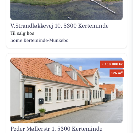
V.Strandløkkevej 10, 5300 Kerteminde
Til salg hos
home Kerteminde-Munkebo
2.150.000 kr
2
126 m
Peder Møllerstr 1, 5300 Kerteminde