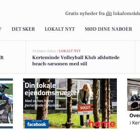
Gratis nyheder fra
dit
lokalområde
V
DET SKER
LOKALT NYT
MØD DINE NABOER
14 timer siden |
LOKALT NYT
dt
Kerteminde Volleyball Klub afsluttede
beach-sæsonen med stil
dæksskifte