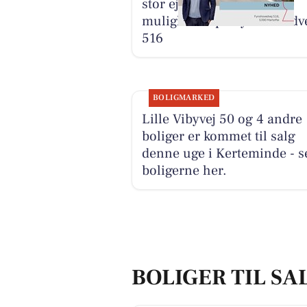
stor ejendom med mange
muligheder på Fynshovedv
516
BOLIGMARKED
Lille Vibyvej 50 og 4 andre
boliger er kommet til salg
denne uge i Kerteminde - s
boligerne her.
BOLIGER TIL SA