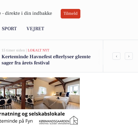
 -
direkte i din indbakke
Tilmeld
SPORT
VEJRET
15 timer siden |
LOKALT NYT
15 timer siden |
L
‹
›
Kerteminde Havnefest efterlyser glemte
Kreativ golf
sager fra årets festival
Kerteminde 