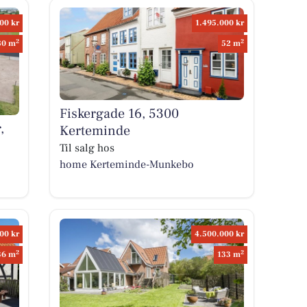
00 kr
1.495.000 kr
2
2
80 m
52 m
Fiskergade 16, 5300
,
Kerteminde
Til salg hos
home Kerteminde-Munkebo
00 kr
4.500.000 kr
2
2
36 m
133 m