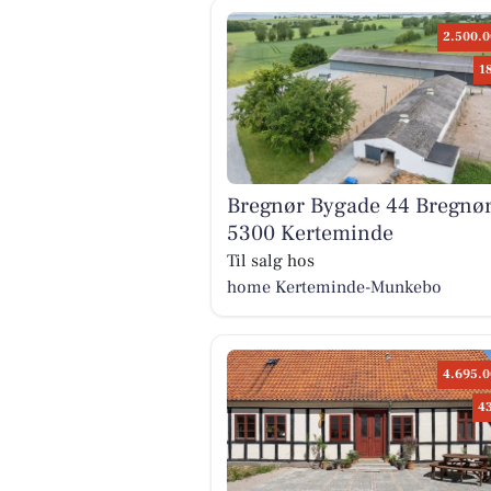
2.500.0
1
Bregnør Bygade 44 Bregnør
5300 Kerteminde
Til salg hos
home Kerteminde-Munkebo
4.695.0
4