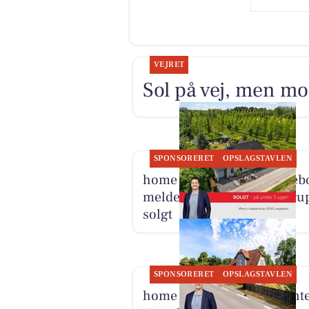
VEJRET
Sol på vej, men mo
SPONSORERET
OPSLAGSTAVLEN
home Kerteminde-Munkeb
melder Øvej 4 i Kappendru
solgt
SPONSORERET
OPSLAGSTAVLEN
home Kerteminde præsente