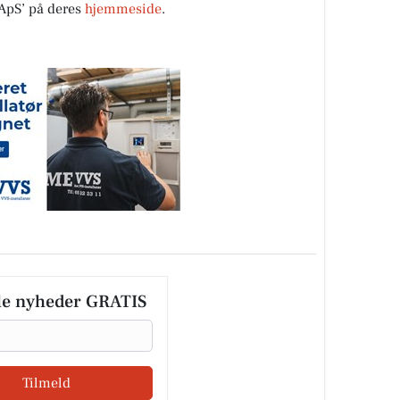
pS’ på deres
hjemmeside
.
le nyheder GRATIS
Tilmeld