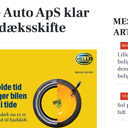
 Auto ApS klar
ME
erdæksskifte
AR
BO
Lill
boli
denn
boli
VE
Sol 
lidt