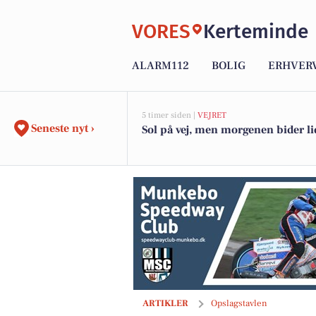
VORES
Kerteminde
ALARM112
BOLIG
ERHVER
5 timer siden |
VEJRET
Seneste nyt ›
Sol på vej, men morgenen bider li
Kerteminde Auto ApS klar til dit vinter
ARTIKLER
Opslagstavlen