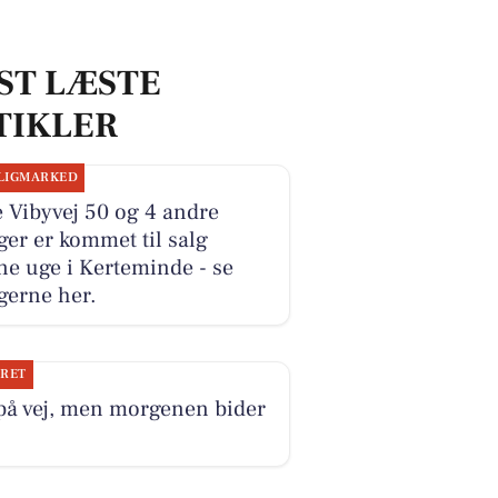
ST LÆSTE
TIKLER
LIGMARKED
e Vibyvej 50 og 4 andre
ger er kommet til salg
e uge i Kerteminde - se
gerne her.
JRET
på vej, men morgenen bider