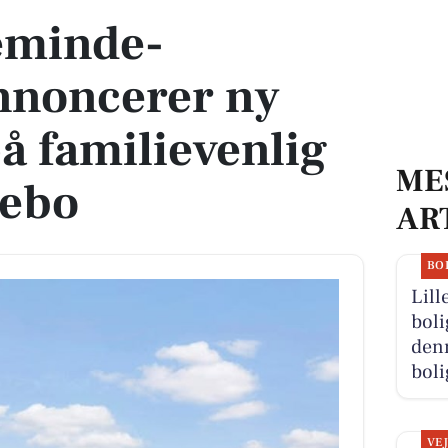
eminde-
noncerer ny
på familievenlig
ME
kebo
AR
BO
Lill
boli
denn
boli
VE