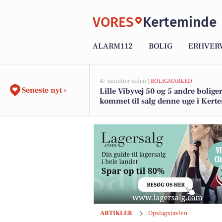
VORES
Kerteminde
ALARM112
BOLIG
ERHVER
47 minutter siden |
BOLIGMARKED
Seneste nyt ›
Lille Vibyvej 50 og 5 andre boliger
kommet til salg denne uge i Kert
se boligerne her.
Home Kerteminde-Munkebo annoncerer n
ARTIKLER
Opslagstavlen