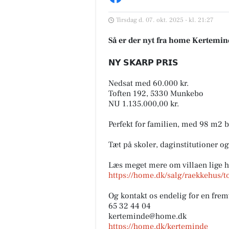
Tirsdag d. 07. okt. 2025 - kl. 21:27
Så er der nyt fra home Kertem
𝗡𝗬 𝗦𝗞𝗔𝗥𝗣 𝗣𝗥𝗜𝗦
Nedsat med 60.000 kr.
Toften 192, 5330 Munkebo
NU 1.135.000,00 kr.
Perfekt for familien, med 98 m2 bo
Tæt på skoler, daginstitutioner og
Læs meget mere om villaen lige h
https://home.dk/salg/raekkehus
Og kontakt os endelig for en fre
65 32 44 04
kerteminde@home.dk
https://home.dk/kerteminde