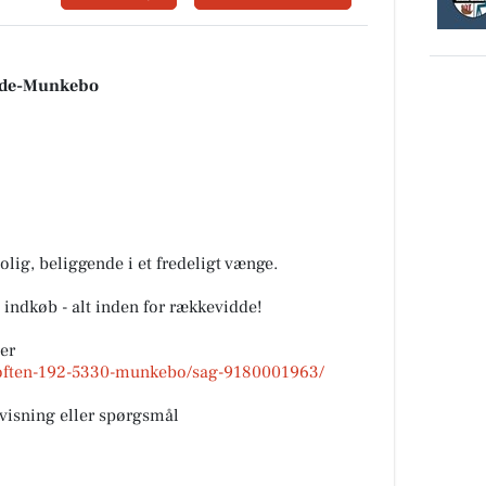
inde-Munkebo
lig, beliggende i et fredeligt vænge.
 indkøb - alt inden for rækkevidde!
er
/toften-192-5330-munkebo/sag-9180001963/
mvisning eller spørgsmål