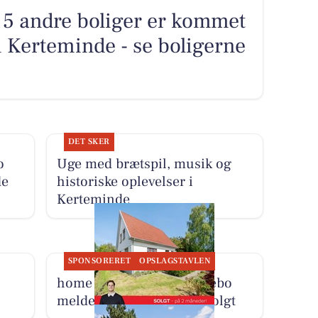
g 5 andre boliger er kommet
 i Kerteminde - se boligerne
DET SKER
o
Uge med brætspil, musik og
de
historiske oplevelser i
Kerteminde
SPONSORERET
OPSLAGSTAVLEN
home Kerteminde-Munkebo
melder Marslev Byvej 6 solgt