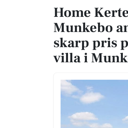
Home Kert
Munkebo an
skarp pris 
villa i Mun