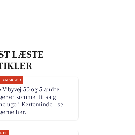
ST LÆSTE
TIKLER
LIGMARKED
e Vibyvej 50 og 5 andre
ger er kommet til salg
e uge i Kerteminde - se
gerne her.
JRET