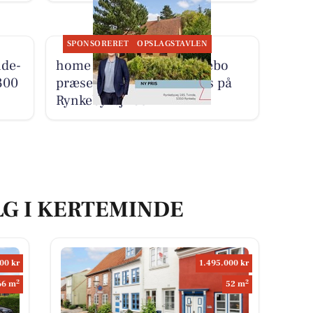
SPONSORERET
OPSLAGSTAVLEN
nde-
home Kerteminde-Munkebo
300
præsenterer ny skarp pris på
Rynkebyvej 185
LG I KERTEMINDE
00 kr
1.495.000 kr
2
2
66 m
52 m