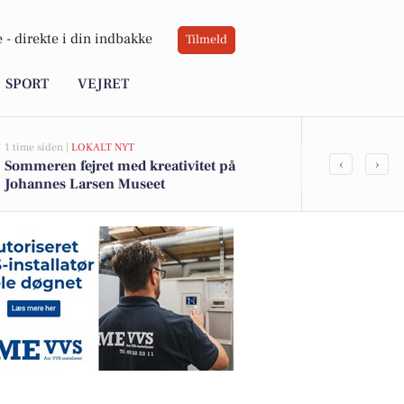
 -
direkte i din indbakke
Tilmeld
SPORT
VEJRET
1 time siden |
LOKALT NYT
8 timer siden |
VE
‹
›
Sommeren fejret med kreativitet på
Sol og varme 
Johannes Larsen Museet