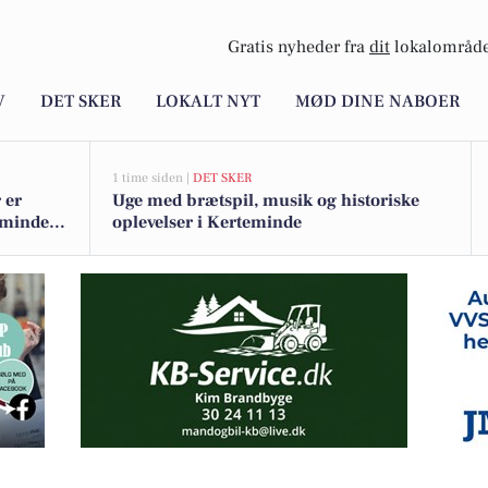
Gratis nyheder fra
dit
lokalområde
V
DET SKER
LOKALT NYT
MØD DINE NABOER
1 time siden |
DET SKER
 er
Uge med brætspil, musik og historiske
eminde -
oplevelser i Kerteminde
y skarp pris på familievenlig villa i Munkebo