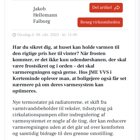
Del artikel
Jakob
Hellemann
Falborg
Besøg virksomheden
Onsdag d. 08. okt. 2025 - kl. 11:00
Har du sikret dig, at huset kan holde varmen til
den rigtige pris her til vinter? Når frosten
kommer, er det ikke kun udendørshanen, der skal
være frostsikret og i orden – det skal
varmeregningen også gerne. Hos JME VVS i
Kerteminde oplever man, at boligejere også får set
nærmere på om deres varmesystem kan
optimeres.
Nye termostater på radiatorerne, et skift fra
varmtvandsbeholder til veksler, tidsstyring på
cirkulationspumpen eller indregulering af
varmesystemet er nogle af de ting, der kan reducere
varmeregningen uden at det går ud over komforten
og samtidig bidrage til den grønne omstilling.