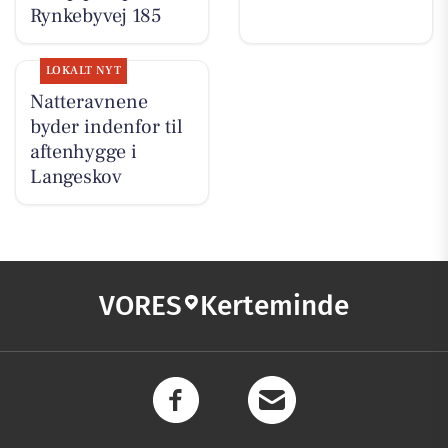
Rynkebyvej 185
LOKALT NYT
Natteravnene
byder indenfor til
aftenhygge i
Langeskov
VORES
Kerteminde