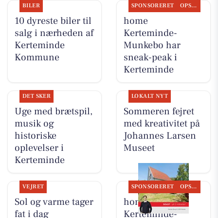
BILER
SPONSORERET
OPSLAGSTAVLEN
10 dyreste biler til
home
salg i nærheden af
Kerteminde-
Kerteminde
Munkebo har
Kommune
sneak-peak i
Kerteminde
DET SKER
LOKALT NYT
Uge med brætspil,
Sommeren fejret
musik og
med kreativitet på
historiske
Johannes Larsen
oplevelser i
Museet
Kerteminde
VEJRET
SPONSORERET
OPSLAGSTAVLEN
Sol og varme tager
home
fat i dag
Kerteminde-