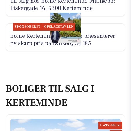
Til salg hos home Kerteminde-Munkebo:
Fiskergade 16, 5300 Kerteminde
SPONSORERET
OPSLAGSTAVLEN
home Kerteminde-Munkebo præsenterer
ny skarp pris på Rynkebyvej 185
BOLIGER TIL SALG I
KERTEMINDE
2.495.000 kr