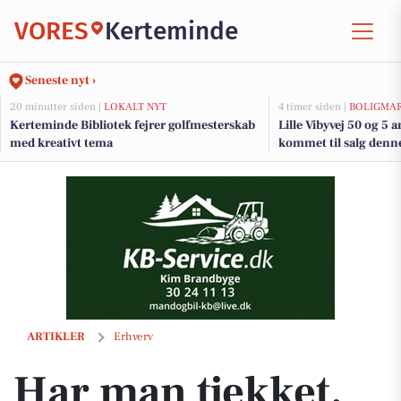
VORES
Kerteminde
Seneste nyt ›
20 minutter siden |
LOKALT NYT
4 timer siden |
BOLIGMA
Kerteminde Bibliotek fejrer golfmesterskab
Lille Vibyvej 50 og 5 a
med kreativt tema
kommet til salg denne
boligerne her.
Har man tjekket, om udendørshanerne er frostfrie?
ARTIKLER
Erhverv
Har man tjekket,