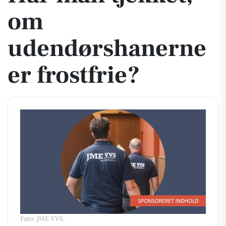
om
udendørshanerne
er frostfrie?
Foto: JME VVS
.