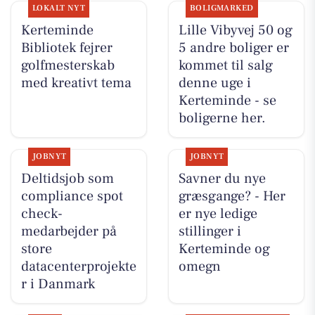
LOKALT NYT
BOLIGMARKED
Kerteminde
Lille Vibyvej 50 og
Bibliotek fejrer
5 andre boliger er
golfmesterskab
kommet til salg
med kreativt tema
denne uge i
Kerteminde - se
boligerne her.
JOBNYT
JOBNYT
Deltidsjob som
Savner du nye
compliance spot
græsgange? - Her
check-
er nye ledige
medarbejder på
stillinger i
store
Kerteminde og
datacenterprojekte
omegn
r i Danmark