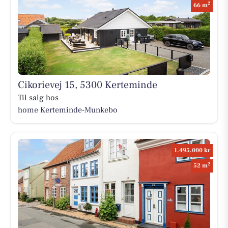
2
66 m
Cikorievej 15, 5300 Kerteminde
Til salg hos
home Kerteminde-Munkebo
1.495.000 kr
2
52 m