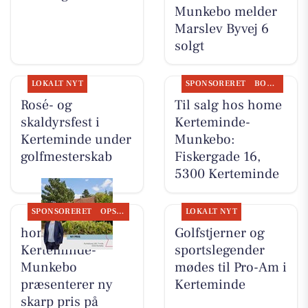
Munkebo melder
Marslev Byvej 6
solgt
LOKALT NYT
SPONSORERET
BOLIGMARKED
Rosé- og
Til salg hos home
skaldyrsfest i
Kerteminde-
Kerteminde under
Munkebo:
golfmesterskab
Fiskergade 16,
5300 Kerteminde
SPONSORERET
OPSLAGSTAVLEN
LOKALT NYT
home
Golfstjerner og
Kerteminde-
sportslegender
Munkebo
mødes til Pro-Am i
præsenterer ny
Kerteminde
skarp pris på