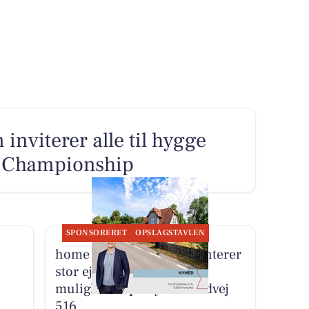
inviterer alle til hygge
f Championship
SPONSORERET
OPSLAGSTAVLEN
home Kerteminde præsenterer
stor ejendom med mange
muligheder på Fynshovedvej
516