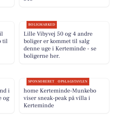
BOLIGMARKED
il
Lille Vibyvej 50 og 4 andre
 til
boliger er kommet til salg
denne uge i Kerteminde - se
boligerne her.
SPONSORERET
OPSLAGSTAVLEN
nd i
home Kerteminde-Munkebo
e og
viser sneak-peak på villa i
Kerteminde