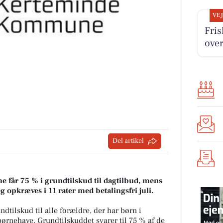
VE
Fris
over
Del artikel
får 75 % i grundtilskud til dagtilbud, mens
 opkræves i 11 rater med betalingsfri juli.
ilskud til alle forældre, der har børn i
børnehave. Grundtilskuddet svarer til 75 % af de