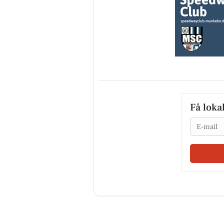
Få loka
Email