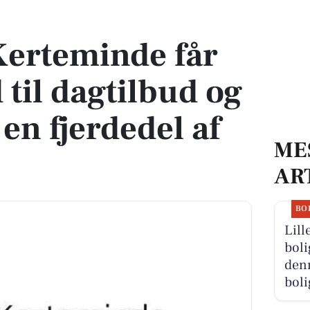
til dagtilbud og betaler kun en fjerdedel af prisen
Kerteminde får
d til dagtilbud og
en fjerdedel af
ME
AR
BO
Lill
boli
denn
boli