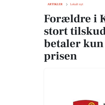
Forældre i Kerteminde får stort tilskud 
ARTIKLER
Lokalt nyt
Forældre i 
stort tilsku
betaler kun 
prisen