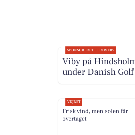
SPONSORERET
ERHVERV
Viby på Hindsholm 
under Danish Gol
VEJRET
Frisk vind, men solen får
overtaget