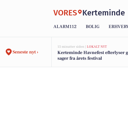
VORES
Kerteminde
ALARM112
BOLIG
ERHVER
15 minutter siden |
LOKALT NYT
Seneste nyt ›
Kerteminde Havnefest efterlyser 
sager fra årets festival