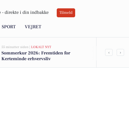
 -
direkte i din indbakke
Tilmeld
SPORT
VEJRET
55 minutter siden |
LOKALT NYT
5 timer siden |
LO
‹
›
Sommerkur 2026: Fremtiden for
Sæsonens sid
Kerteminde erhvervsliv
Kerteminde