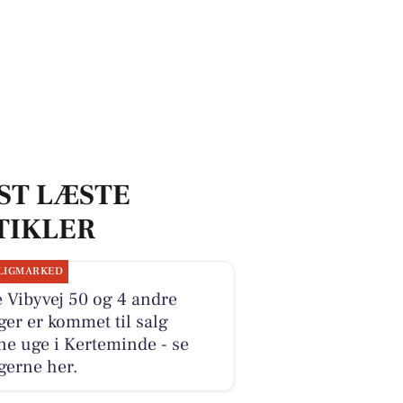
ST LÆSTE
TIKLER
LIGMARKED
e Vibyvej 50 og 4 andre
ger er kommet til salg
e uge i Kerteminde - se
gerne her.