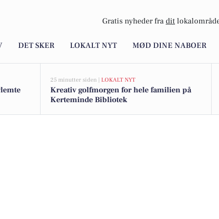
Gratis nyheder fra
dit
lokalområde
V
DET SKER
LOKALT NYT
MØD DINE NABOER
25 minutter siden |
LOKALT NYT
glemte
Kreativ golfmorgen for hele familien på
Kerteminde Bibliotek