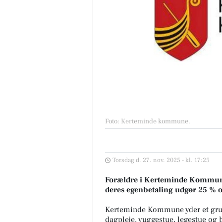
Foto: Kerteminde kommune
.
Torsdag d. 27. nov. 2025 - kl. 17:25
Forældre i Kerteminde Kommune 
deres egenbetaling udgør 25 % og
Kerteminde Kommune yder et grundt
dagpleje, vuggestue, legestue og 