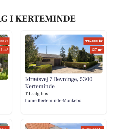
LG I KERTEMINDE
00 kr
995.000 kr
2
2
33 m
137 m
Idrætsvej 7 Revninge, 5300
Kerteminde
Til salg hos
home Kerteminde-Munkebo