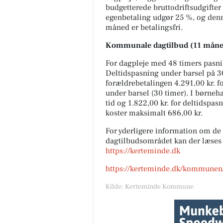
budgetterede bruttodriftsudgifter 
egenbetaling udgør 25 %, og denne
måned er betalingsfri.
Kommunale dagtilbud (11 måned
For dagpleje med 48 timers pasni
Deltidspasning under barsel på 30
forældrebetalingen 4.291,00 kr. fo
under barsel (30 timer). I børneh
tid og 1.822,00 kr. for deltidspa
koster maksimalt 686,00 kr.
For yderligere information om de
dagtilbudsområdet kan der læse
https://kerteminde.dk
https://kerteminde.dk/kommunen/
Kilde: Kerteminde Kommune