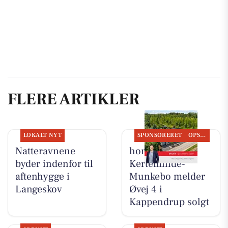
FLERE ARTIKLER
LOKALT NYT
SPONSORERET
OPSLAGSTAVLEN
Natteravnene
home
byder indenfor til
Kerteminde-
aftenhygge i
Munkebo melder
Langeskov
Øvej 4 i
Kappendrup solgt