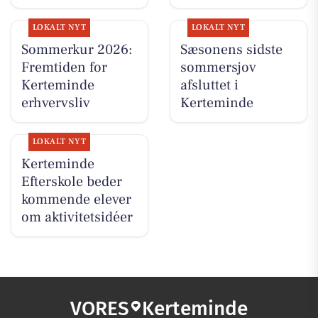
LOKALT NYT
LOKALT NYT
Sommerkur 2026:
Sæsonens sidste
Fremtiden for
sommersjov
Kerteminde
afsluttet i
erhvervsliv
Kerteminde
LOKALT NYT
Kerteminde
Efterskole beder
kommende elever
om aktivitetsidéer
VORES
Kerteminde