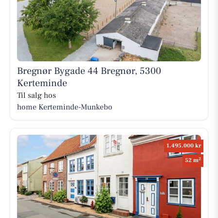
Bregnør Bygade 44 Bregnør, 5300
Kerteminde
Til salg hos
home Kerteminde-Munkebo
1.495.000 kr
2
52 m