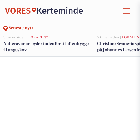
VORES
Kerteminde
Seneste nyt ›
3 timer siden |
LOKALT NYT
5 timer siden |
LOKALT N
Natteravnene byder indenfor til aftenhygge
Christine Swane-insp
i Langeskov
på Johannes Larsen 