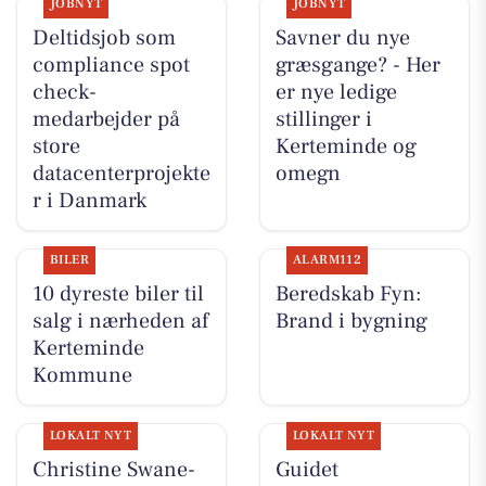
JOBNYT
JOBNYT
Deltidsjob som
Savner du nye
compliance spot
græsgange? - Her
check-
er nye ledige
medarbejder på
stillinger i
store
Kerteminde og
datacenterprojekte
omegn
r i Danmark
BILER
ALARM112
10 dyreste biler til
Beredskab Fyn:
salg i nærheden af
Brand i bygning
Kerteminde
Kommune
LOKALT NYT
LOKALT NYT
Christine Swane-
Guidet