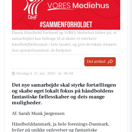
Dansk Håndbold Forbund og VORES Mediehus håber på, at
samarbejdet kan bidrage til at skabe et stærkere
håndboldfællesskab i hele landet, og give de lokale ildsjæle
den opmærksomhed, de fortjener.
Del artikel
Onsdag d. 21. jun. 2023 - kl. 06:04
Det nye samarbejde skal styrke fortællingen
og skabe øget lokalt fokus på håndboldens
fantastiske fællesskaber og dets mange
muligheder.
Af: Sarah Munk Jørgensen
Håndbolddanmark, ja hele forenings-Danmark,
hviler på unikke oplevelser og fantastiske