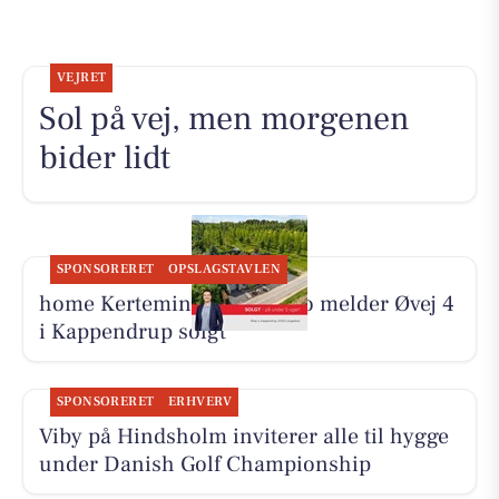
VEJRET
Sol på vej, men morgenen
bider lidt
SPONSORERET
OPSLAGSTAVLEN
home Kerteminde-Munkebo melder Øvej 4
i Kappendrup solgt
SPONSORERET
ERHVERV
Viby på Hindsholm inviterer alle til hygge
under Danish Golf Championship