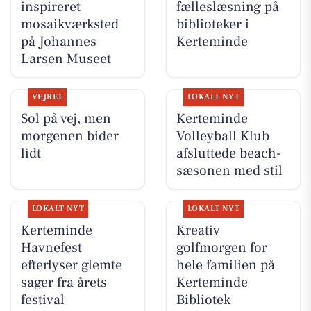
inspireret
fælleslæsning på
mosaikværksted
biblioteker i
på Johannes
Kerteminde
Larsen Museet
VEJRET
LOKALT NYT
Sol på vej, men
Kerteminde
morgenen bider
Volleyball Klub
lidt
afsluttede beach-
sæsonen med stil
LOKALT NYT
LOKALT NYT
Kerteminde
Kreativ
Havnefest
golfmorgen for
efterlyser glemte
hele familien på
sager fra årets
Kerteminde
festival
Bibliotek