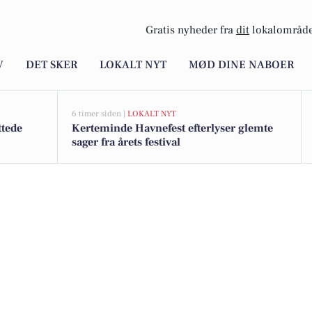
Gratis nyheder fra
dit
lokalområde
V
DET SKER
LOKALT NYT
MØD DINE NABOER
6 timer siden |
LOKALT NYT
ttede
Kerteminde Havnefest efterlyser glemte
sager fra årets festival