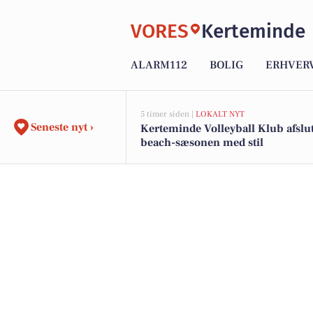
VORES
Kerteminde
ALARM112
BOLIG
ERHVER
5 timer siden |
LOKALT NYT
Seneste nyt ›
Kerteminde Volleyball Klub afslu
beach-sæsonen med stil