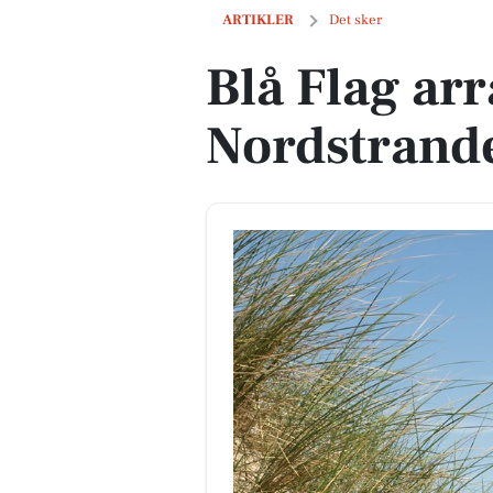
Blå Flag arrangementer på Nordstrand
ARTIKLER
Det sker
Blå Flag ar
Nordstrand