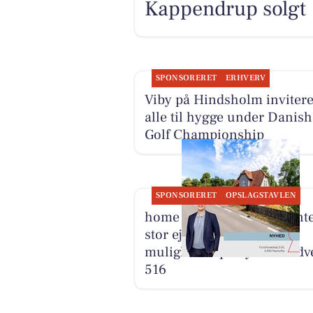
Kappendrup solgt
SPONSORERET
ERHVERV
Viby på Hindsholm invitere
alle til hygge under Danish
Golf Championship
SPONSORERET
OPSLAGSTAVLEN
home Kerteminde præsente
stor ejendom med mange
muligheder på Fynshovedv
516