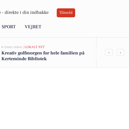
 -
direkte i din indbakke
Tilmeld
SPORT
VEJRET
6 timer siden |
LOKALT NYT
6 timer siden |
L
‹
›
Kreativ golfmorgen for hele familien på
Sommerkur 2
Kerteminde Bibliotek
Kerteminde 