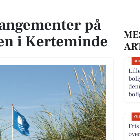
en i Kerteminde
rangementer på
ME
en i Kerteminde
AR
BO
Lill
boli
denn
boli
VE
Fris
over