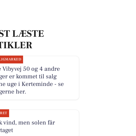
ST LÆSTE
TIKLER
LIGMARKED
e Vibyvej 50 og 4 andre
ger er kommet til salg
e uge i Kerteminde - se
gerne her.
JRET
k vind, men solen får
taget