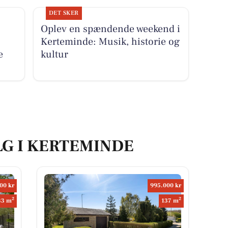
DET SKER
Oplev en spændende weekend i
Kerteminde: Musik, historie og
e
kultur
LG I KERTEMINDE
00 kr
995.000 kr
2
2
33 m
137 m