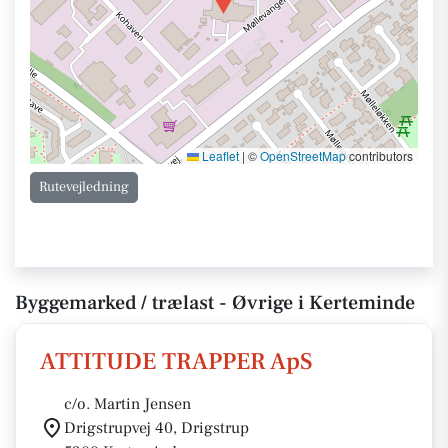
Leaflet
|
©
OpenStreetMap
contributors
Rutevejledning
Byggemarked / trælast - Øvrige i Kerteminde
ATTITUDE TRAPPER ApS
c/o. Martin Jensen
Drigstrupvej 40, Drigstrup